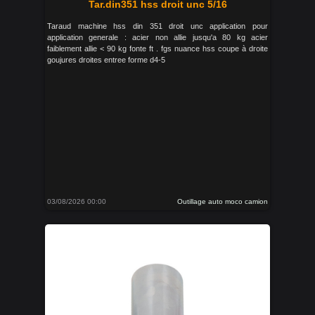
Tar.din351 hss droit unc 5/16
Taraud machine hss din 351 droit unc application pour
application generale : acier non allie jusqu'a 80 kg acier
faiblement allie < 90 kg fonte ft . fgs nuance hss coupe à droite
goujures droites entree forme d4-5
03/08/2026 00:00
Outillage auto moco camion