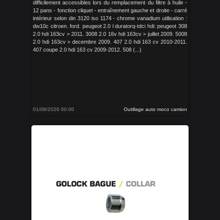
difficilement accessibles lors du remplacement du filtre à huile -
12 pans - fonction cliquet - entraînement gauche et droite - carré
intérieur selon din 3120 iso 1174 - chrome vanadium utilisation :
dw10c citroen. ford. peugeot 2.0 l duratorq-tdci hdi: peugeot 308
2.0 hdi 163cv > 2011. 3008 2.0 16v hdi 163cv > juillet 2009. 5008
2.0 hdi 163cv > decembre 2009. 407 2.0 hdi 163 cv 2010-2011.
407 coupe 2.0 hdi 163 cv 2009-2012. 508 (...)
01/08/2026 00:00
Outillage auto moco camion