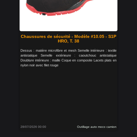
Chaussures de sécurité - Modèle #10.05 - S1P
HRO, T. 38
Dessus : matière microfibre et mesh Semelle intérieure : textile
antistatique Semelle extérieure : caoutchouc antistatique
Doublure intérieure : maille Coque en composite Lacets plats en
nylon noir avec filet rouge
28/07/2026 00:00
Outillage auto moco camion