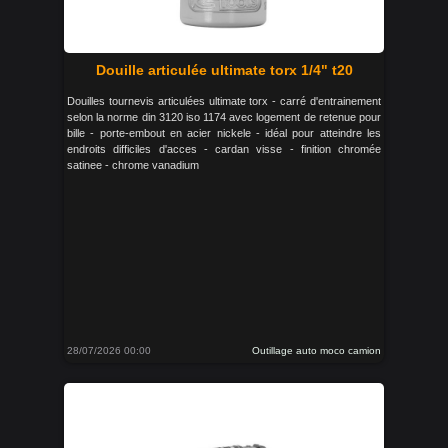
Douille articulée ultimate torx 1/4" t20
Douilles tournevis articulées ultimate torx - carré d'entrainement
selon la norme din 3120 iso 1174 avec logement de retenue pour
bille - porte-embout en acier nickele - idéal pour atteindre les
endroits difficiles d'acces - cardan visse - finition chromée
satinee - chrome vanadium
28/07/2026 00:00
Outillage auto moco camion