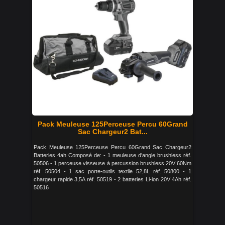
Pack Meuleuse 125Perceuse Percu 60Grand
Sac Chargeur2 Bat...
Pack Meuleuse 125Perceuse Percu 60Grand Sac Chargeur2
Batteries 4ah Composé de: - 1 meuleuse d'angle brushless réf.
50506 - 1 perceuse visseuse à percussion brushless 20V 60Nm
réf. 50504 - 1 sac porte-outils textile 52,8L réf. 50800 - 1
chargeur rapide 3,5A réf. 50519 - 2 batteries Li-ion 20V 4Ah réf.
50516