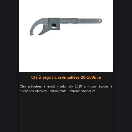
Clé à ergot à crémaillère 20-100mm
Clés articulées à ergot - selon din 1810 a - pour écrous à
encoches latérales - finition mate - chrome vanadium