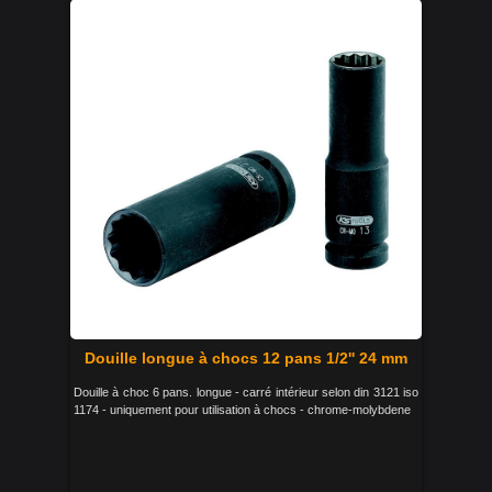
Douille longue à chocs 12 pans 1/2'' 24 mm
Douille à choc 6 pans. longue - carré intérieur selon din 3121 iso
1174 - uniquement pour utilisation à chocs - chrome-molybdene