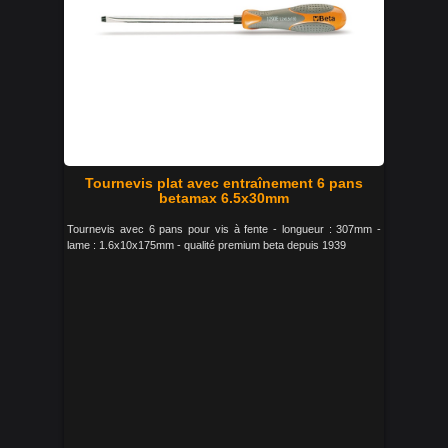
Tournevis plat avec entraînement 6 pans
betamax 6.5x30mm
Tournevis avec 6 pans pour vis à fente - longueur : 307mm -
lame : 1.6x10x175mm - qualité premium beta depuis 1939