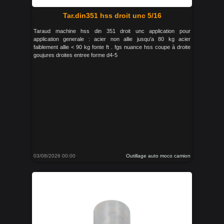
Tar.din351 hss droit unc 5/16
Taraud machine hss din 351 droit unc application pour
application generale : acier non allie jusqu'a 80 kg acier
faiblement allie < 90 kg fonte ft . fgs nuance hss coupe à droite
goujures droites entree forme d4-5
03/08/2026 00:00
Outillage auto moco camion