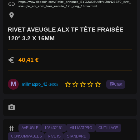
https://www.sibesoin.com/Petite_annonce_EYO2wD8UMHVIZmN23EF0_rivet_
link
aveugle_alx_ecirc_frais_eacute_120_deg_16mm.html
location_on
RIVET AVEUGLE ALX TF TÊTE FRAISÉE
120° 3.2 X 16MM
euro
40,41 €
M
star_border
star_border
star_border
star_border
star_border
millmatpro_42
chat
Chat
(2053)
photo_camera
tag
AVEUGLE
103432161
MILLMATPRO
OUTILLAGE
CONSOMMABLES
RIVETS
STANDARD