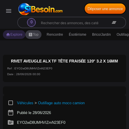
Déposer une annonce
menu
search
clear_all
0
home
looks_one
Explore
Top
Rencontre
Ésotérisme
Brico/Jardin
Outilla
RIVET AVEUGLE ALX TF TÊTE FRAISÉE 120° 3.2 X 16MM
Ref : EYO2wD8UMHVIZmN23EF0
Date : 28/06/2026 00:00
crop_square
Véhicules
>
Outillage auto moco camion
date_range
Publié le 28/06/2026
source
EYO2wD8UMHVIZmN23EF0