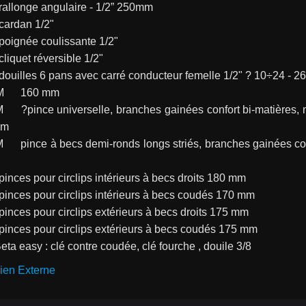
920AN	rallonge angulaire - 1/2” 250mm
920/25	cardan 1/2"
920/42	poignée coulissante 1/2"
920/55	cliquet réversible 1/2"
920A	douilles 6 pans avec carré conducteur femelle 1/2" ? 10÷24 - 2
1082GBM	160 mm
trielle 
mm
 ?? 160 
1032	pinces pour circlips intérieurs à becs droits 180 mm
1034	pinces pour circlips intérieurs à becs coudés 170 mm
1036	pinces pour circlips extérieurs à becs droits 175 mm
1038	pinces pour circlips extérieurs à becs coudés 175 mm
ta easy : clé contre coudée, clé fourche , douile 3/8
ien Externe