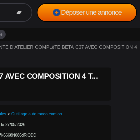
add_circle
Déposer une annonce
clear_all
te
VANTE D'ATELIER COMPLèTE BETA C37 AVEC COMPOSITION 4
 AVEC COMPOSITION 4 T...
ules
>
Outillage auto moco camion
 le 27/05/2026
7k6668N086dRiQDD