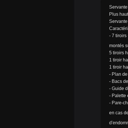
Servante 
Plus haut
Servante 
Caractéri
- 7 tiroi
montés su
5 tiroirs
1 tiroir 
1 tiroir 
- Plan de
- Bacs de
- Guide d
- Palette
- Pare-ch
en cas d
d'endomma