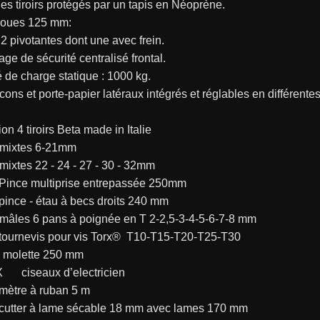
es tiroirs protégés par un tapis en Néoprène.
 roues 125 mm:
t 2 pivotantes dont une avec frein.
lage de sécurité centralisé frontal.
 de charge statique : 1000 kg.
acons et porte-papier latéraux intégrés et réglables en différentes
n 4 tiroirs Beta made in Italie
és mixtes 6-21mm
és mixtes 22 - 24 - 27 - 30 - 32mm
1048	Pince multiprise entrepassée 250mm
1052	pince - étau à becs droits 240 mm
clés mâles 6 pans à poignée en T 2-2,5-3-4-5-6-7-8 mm
97TTX	tournevis pour vis Torx®  T10-T15-T20-T25-T30
lé à molette 250 mm
1128BMX	ciseaux d’electricien
1692/5	mètre à ruban 5 m
1771	cutter à lame sécable 18 mm avec lames 170 mm