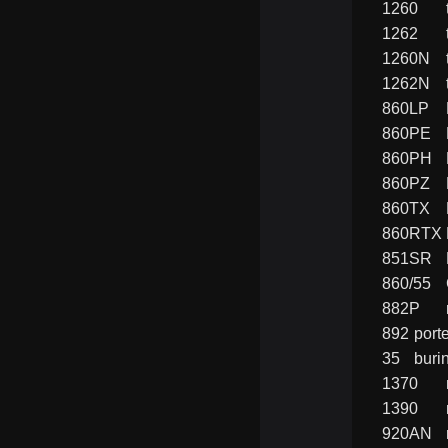
892	p
35	b