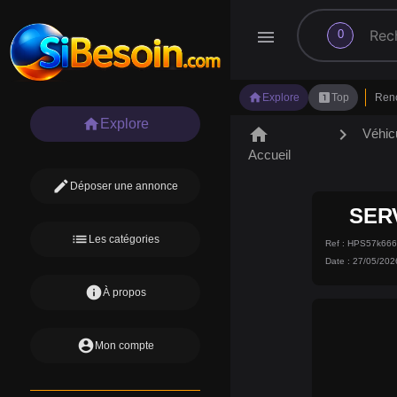
search
menu
0
home
looks_one
Explore
Top
Ren
home
Explore
home
chevron_right
Véhic
Accueil
edit
Déposer une annonce
SER
list
Les catégories
Ref : HPS57k66
Date : 27/05/202
info
À propos
account_circle
Mon compte