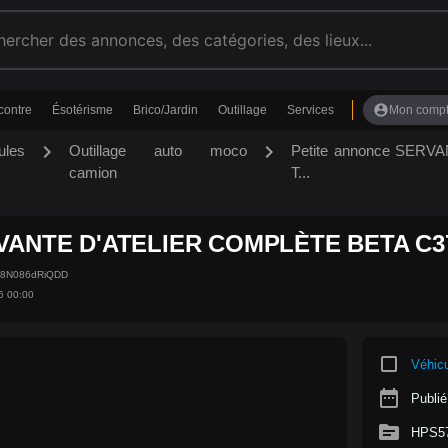
account_circle
contre
Ésotérisme
Brico/Jardin
Outillage
Services
Mon comp
chevron_right
chevron_right
ules
Outillage auto moco
Petite annonce SER
camion
T...
VANTE D'ATELIER COMPLÈTE BETA C37
68N086dRiQDD
6 00:00
crop_square
Véhic
date_range
Publié
source
HPS5