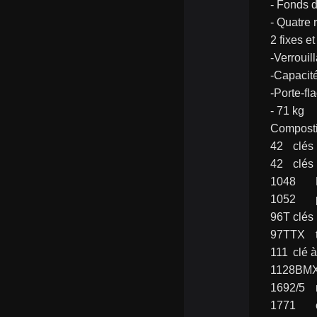
- Fonds d
- Quatre
2 fixes e
-Verrouil
-Capacité
-Porte-fl
- 71 kg
Compostio
42	cl
42	cl
96T	
111	c