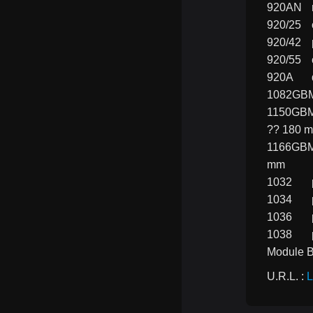
1150GBM	?pince universelle, branches gainées confort bi-matières, modèle grande capacité, finition indus
?? 180 
1166GBM	pince à becs demi-ronds longs striés, branches gainées confort bi-matières, finition industrielle
mm
Module Be
U.R.L. : 
L