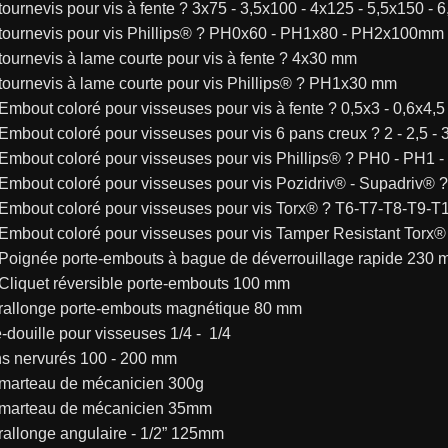
1260	tournevis pour vis à fente ? 3x75 - 3,5x100 - 4x125 - 5,5x150 
1262	tournevis pour vis Phillips® ? PH0x60 - PH1x80 - PH2x100mm
1260N	tournevis à lame courte pour vis à fente ? 4x30 mm
1262N	tournevis à lame courte pour vis Phillips® ? PH1x30 mm
860LP	Embout coloré pour visseuses pour vis à fente ? 0,5x3 - 0,6x4,
860PE	Embout coloré pour visseuses pour vis 6 pans creux ? 2 - 2,5 - 3
860PH	Embout coloré pour visseuses pour vis Phillips® ? PH0 - PH1
860PZ	Embout coloré pour visseuses pour vis Pozidriv® - Supadriv®
860TX	Embout coloré pour visseuses pour vis Torx® ? T6-T7-T8-T
860RTX	Embout coloré pour visseuses pour vis Tamper Resistant 
851SR	Poignée porte-embouts à bague de déverrouillage rapide 230
860/55	Cliquet réversible porte-embouts 100 mm
882P	rallonge porte-embouts magnétique 80 mm
orte-douille pour visseuses 1/4 -  1/4
urins nervurés 100 - 200 mm
1370	marteau de mécanicien 300g
1390	marteau de mécanicien 35mm
920AN	rallonge angulaire - 1/2” 125mm