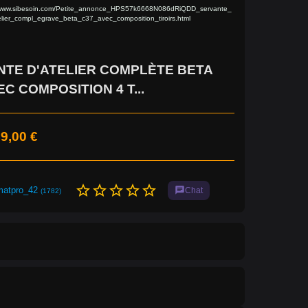
/www.sibesoin.com/Petite_annonce_HPS57k6668N086dRiQDD_servante_
lier_compl_egrave_beta_c37_avec_composition_tiroirs.html
TE D'ATELIER COMPLÈTE BETA
EC COMPOSITION 4 T...
9,00 €
star_border
star_border
star_border
star_border
star_border
matpro_42
chat
Chat
(1782)