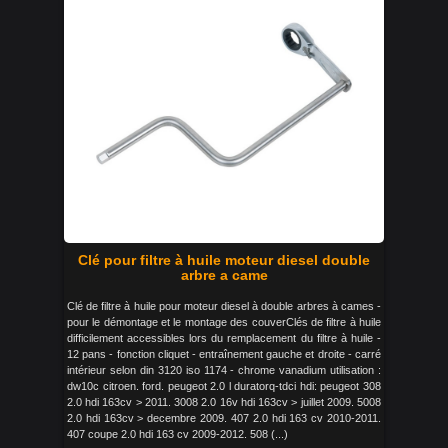
Clé pour filtre à huile moteur diesel double
arbre a came
Clé de filtre à huile pour moteur diesel à double arbres à cames -
pour le démontage et le montage des couverClés de filtre à huile
difficilement accessibles lors du remplacement du filtre à huile -
12 pans - fonction cliquet - entraînement gauche et droite - carré
intérieur selon din 3120 iso 1174 - chrome vanadium utilisation :
dw10c citroen. ford. peugeot 2.0 l duratorq-tdci hdi: peugeot 308
2.0 hdi 163cv > 2011. 3008 2.0 16v hdi 163cv > juillet 2009. 5008
2.0 hdi 163cv > decembre 2009. 407 2.0 hdi 163 cv 2010-2011.
407 coupe 2.0 hdi 163 cv 2009-2012. 508 (...)