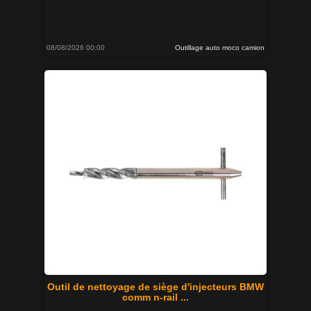
08/08/2026 00:00
Outillage auto moco camion
Outil de nettoyage de siège d'injecteurs BMW
comm n-rail ...