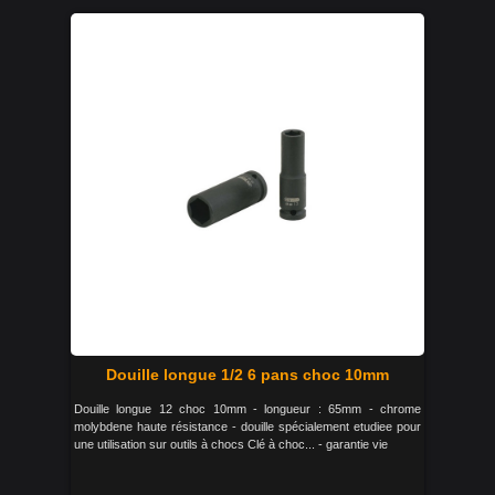
Douille longue 1/2 6 pans choc 10mm
Douille longue 12 choc 10mm - longueur : 65mm - chrome
molybdene haute résistance - douille spécialement etudiee pour
une utilisation sur outils à chocs Clé à choc... - garantie vie