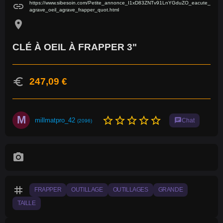
https://www.sibesoin.com/Petite_annonce_I1xD83ZNTv91LnYGduZO_eacute_
link
agrave_oeil_agrave_frapper_quot.html
location_on
CLÉ À OEIL À FRAPPER 3"
euro
247,09 €
M
star_border
star_border
star_border
star_border
star_border
millmatpro_42
chat
Chat
(2096)
photo_camera
tag
FRAPPER
OUTILLAGE
OUTILLAGES
GRANDE
TAILLE