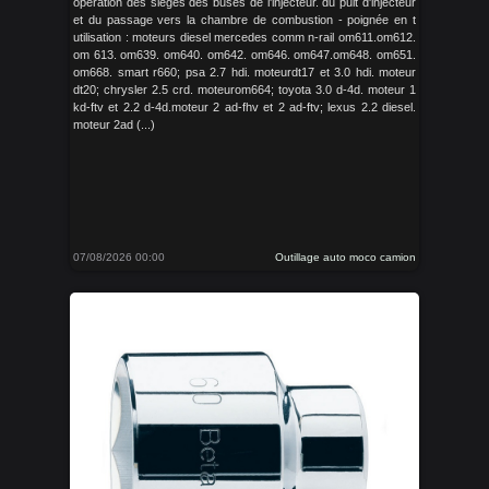
operation des sièges des buses de l'injecteur. du puit d'injecteur
et du passage vers la chambre de combustion - poignée en t
utilisation : moteurs diesel mercedes comm n-rail om611.om612.
om 613. om639. om640. om642. om646. om647.om648. om651.
om668. smart r660; psa 2.7 hdi. moteurdt17 et 3.0 hdi. moteur
dt20; chrysler 2.5 crd. moteurom664; toyota 3.0 d-4d. moteur 1
kd-ftv et 2.2 d-4d.moteur 2 ad-fhv et 2 ad-ftv; lexus 2.2 diesel.
moteur 2ad (...)
07/08/2026 00:00
Outillage auto moco camion