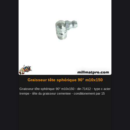
Graisseur tête sphérique 90° m10x150
Graisseur tête sphérique 90° m10x150 - din 71412 - type c acier
trempe - tête du graisseur cementee - conditionement par 15