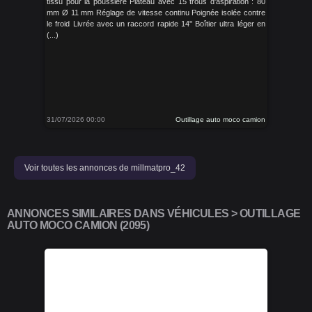
tissu pour la poussière Plateau avec 15 trous d'aspiration : 80
mm Ø 11 mm Réglage de vitesse continu Poignée isolée contre
le froid Livrée avec un raccord rapide 14'' Boîtier ultra léger en
(...)
31/07/2026 00:00
Outillage auto moco camion
Voir toutes les annonces de millmatpro_42
ANNONCES SIMILAIRES DANS VÉHICULES > OUTILLAGE
AUTO MOCO CAMION (2095)