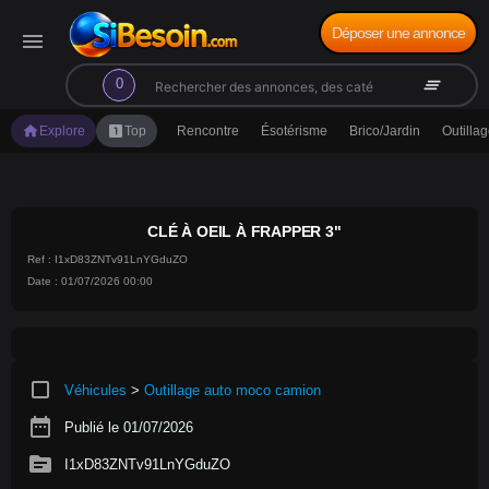
Déposer une annonce
menu
search
clear_all
0
home
looks_one
Explore
Top
Rencontre
Ésotérisme
Brico/Jardin
Outilla
CLÉ À OEIL À FRAPPER 3"
Ref : I1xD83ZNTv91LnYGduZO
Date : 01/07/2026 00:00
crop_square
Véhicules
>
Outillage auto moco camion
date_range
Publié le 01/07/2026
source
I1xD83ZNTv91LnYGduZO