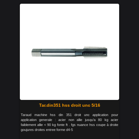
Tar.din351 hss droit unc 5/16
Taraud machine hss din 351 droit unc application pour
application generale : acier non allie jusqu'a 80 kg acier
faiblement allie < 90 kg fonte ft . fgs nuance hss coupe à droite
goujures droites entree forme d4-5