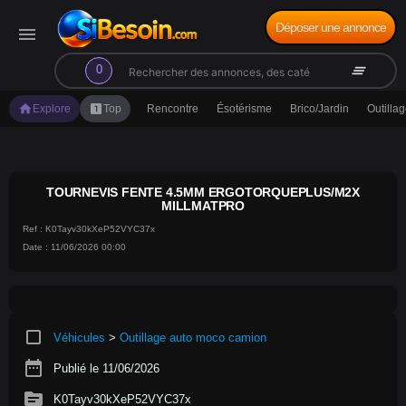
Déposer une annonce
menu
search
clear_all
0
home
looks_one
Explore
Top
Rencontre
Ésotérisme
Brico/Jardin
Outilla
TOURNEVIS FENTE 4.5MM ERGOTORQUEPLUS/M2X
MILLMATPRO
Ref : K0Tayv30kXeP52VYC37x
Date : 11/06/2026 00:00
crop_square
Véhicules
>
Outillage auto moco camion
date_range
Publié le 11/06/2026
source
K0Tayv30kXeP52VYC37x