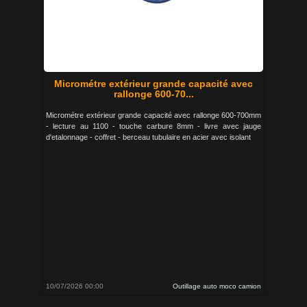
Micrométre extérieur grande capacité avec
rallonge 600-70...
Micrométre extérieur grande capacité avec rallonge 600-700mm
- lecture au 1100 - touche carbure 8mm - livre avec jauge
d'etalonnage - coffret - berceau tubulaire en acier avec isolant
10/07/2026 00:00
Outillage auto moco camion