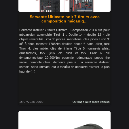
Servante Ultimate noir 7 tiroirs avec
composition mécaniq...
Servante d'atelier 7 tiroirs Ultimate - Composition 231 outils pour
mécanicien automobile Tiroir 1 : Douille 14 - douille 12 - clé
cliquet réversible Tiroir 2: pinces, martellerie, clés pipes Tiroir 3:
clé à choc monster 1708Nm douilles chocs 6 pans, allen, torx
Tiroir 4: clés mixte, clés demi lune Tiroir 5: tournevis plats,
cruciformes, torx, jeux clé allen et torx Tiroir 6: clé
dynamométrique 20-200Nm essentiel démontage pneus tire
valve, démonte obus, démonte pneus... la servante d'atelier
kstools. série ultimate. est le modèle de desserte d'atelier. le plus
haut de (...)
15/07/2026 00:00
Outillage auto moco camion