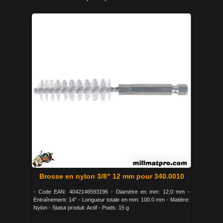
Brosse en nylon 3/8" 12 mm pour 340.0010
- Code EAN: 4042146593196 - Diamètre en mm: 12,0 mm -
Entraînement: 14" - Longueur totale en mm: 100.0 mm - Matière:
Nylon - Statut produit: Actif - Poids: 15 g