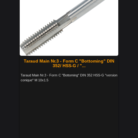
Taraud Main Nr.3 - Form C "Bottoming" DIN
352/ HSS-G / "...
Taraud Main Nr.3 - Form C "Bottoming" DIN 352 HSS-G "version
conique" M 10x1.5