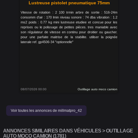
Lustreuse pistolet pneumatique 75mm
Vitesse de rotation : 2 100 trmin arbre de sortie : 516-24m
consomm d'air : 170 lmin niveau sonore : 74 dba vibration : 1.2
ms2 poids : 0.77 kg mini lustreuse etudiee et concue pour les
reprises ou le polissage de petites pièces. tres maniable avec
son régulateur de vitesse en continu pour droitier ou gaucher.
pour une parfaite maitrise de la stabilite. utiliser la poignée
laterale ref. gp4506-34 "optionnelle"
08/07/2026 00:00
Outillage auto moco camion
Voir toutes les annonces de millmatpro_42
ANNONCES SIMILAIRES DANS VÉHICULES > OUTILLAGE
AUTO MOCO CAMION (1781)