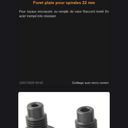
Foret plate pour spirales 22 mm
Pour tuyaux encrassés ou remplis de vase Raccord riveté En
acier trempé très résistant
13/07/2026 00:00
Outillage auto moco camion