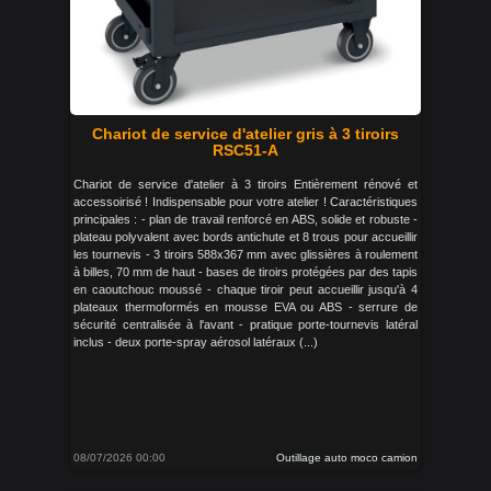
Chariot de service d'atelier gris à 3 tiroirs
RSC51-A
Chariot de service d'atelier à 3 tiroirs Entièrement rénové et
accessoirisé ! Indispensable pour votre atelier ! Caractéristiques
principales : - plan de travail renforcé en ABS, solide et robuste -
plateau polyvalent avec bords antichute et 8 trous pour accueillir
les tournevis - 3 tiroirs 588x367 mm avec glissières à roulement
à billes, 70 mm de haut - bases de tiroirs protégées par des tapis
en caoutchouc moussé - chaque tiroir peut accueillir jusqu'à 4
plateaux thermoformés en mousse EVA ou ABS - serrure de
sécurité centralisée à l'avant - pratique porte-tournevis latéral
inclus - deux porte-spray aérosol latéraux (...)
08/07/2026 00:00
Outillage auto moco camion