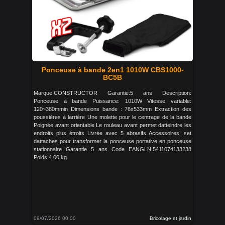
Ponceuse à bande 2en1 1010W CBS1000-
BC5B
Marque:CONSTRUCTOR Garantie:5 ans Description:
Ponceuse à bande Puissance: 1010W Vitesse variable:
120~380mmin Dimensions bande : 76x533mm Extraction des
poussières à larrière Une molette pour le centrage de la bande
Poignée avant orientable Le rouleau avant permet datteindre les
endroits plus étroits Livrée avec 5 abrasifs Accessoires: set
dattaches pour transformer la ponceuse portative en ponceuse
stationnaire Garantie 5 ans Code EANGLN:5411074133238
Poids:4.00 kg
09/07/2026 00:00
Bricolage et jardin