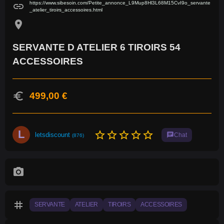
https://www.sibesoin.com/Petite_annonce_L9Mup8Hl3L68M15CvI9o_servante
link
_atelier_tiroirs_accessoires.html
location_on
SERVANTE D ATELIER 6 TIROIRS 54
ACCESSOIRES
euro
499,00 €
L
star_border
star_border
star_border
star_border
star_border
letsdiscount
chat
Chat
(876)
photo_camera
tag
SERVANTE
ATELIER
TIROIRS
ACCESSOIRES