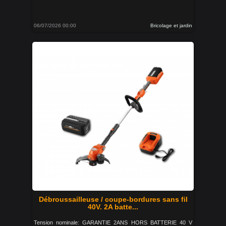
06/07/2026 00:00
Bricolage et jardin
Débroussailleuse / coupe-bordures sans fil
40V. 2A batte...
Tension nominale: GARANTIE 2ANS HORS BATTERIE 40 V