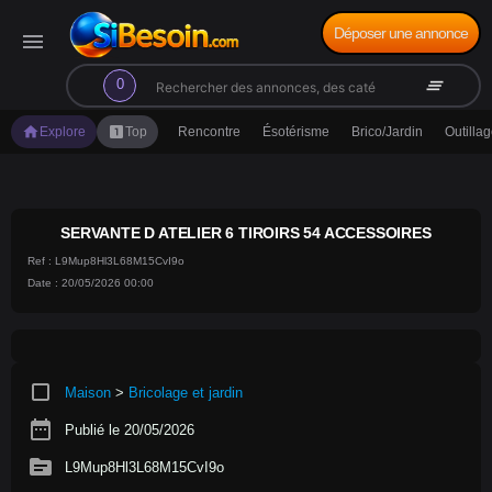
Déposer une annonce
menu
search
clear_all
0
home
looks_one
Explore
Top
Rencontre
Ésotérisme
Brico/Jardin
Outilla
SERVANTE D ATELIER 6 TIROIRS 54 ACCESSOIRES
Ref : L9Mup8Hl3L68M15CvI9o
Date : 20/05/2026 00:00
crop_square
Maison
>
Bricolage et jardin
date_range
Publié le 20/05/2026
source
L9Mup8Hl3L68M15CvI9o