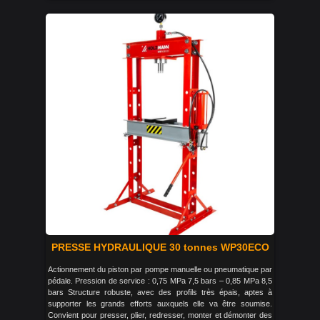
PRESSE HYDRAULIQUE 30 tonnes WP30ECO
Actionnement du piston par pompe manuelle ou pneumatique par
pédale. Pression de service : 0,75 MPa 7,5 bars – 0,85 MPa 8,5
bars Structure robuste, avec des profils très épais, aptes à
supporter les grands efforts auxquels elle va être soumise.
Convient pour presser, plier, redresser, monter et démonter des