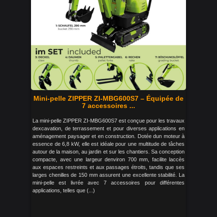
Mini-pelle ZIPPER ZI-MBG600S7 – Équipée de
7 accessoires ...
La mini-pelle ZIPPER ZI-MBG600S7 est conçue pour les travaux
dexcavation, de terrassement et pour diverses applications en
aménagement paysager et en construction. Dotée dun moteur à
essence de 6,8 kW, elle est idéale pour une multitude de tâches
autour de la maison, au jardin et sur les chantiers. Sa conception
compacte, avec une largeur denviron 700 mm, facilite laccès
aux espaces restreints et aux passages étroits, tandis que ses
larges chenilles de 150 mm assurent une excellente stabilité. La
mini-pelle est livrée avec 7 accessoires pour différentes
applications, telles que (...)