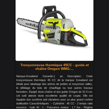
Tronçonneuse thermique 45CC - guide et
chaîne Oregon WMG-...
Marque:Greatland Garantie:1 an Description: Cette
tronçonneuse thermique 45 CC de la marque Greatland est
idéale pour labattage des arbres de petites et moyennes tailles,
le débitage du bois de chauffage ou tout autres travaux
forestiers. Équipé dune chaîne et dun guide Oregon de 51.5 cm,
cet outil atteste dune excellente qualité de coupe. Elle est
équipée dun système anti vibrations pour un plus grand confort
dutilisation Caractéristiques : - Cylindrée : 45 CC - 2 temps ratio
essence : huile 40 : 1 - Puissance moteur : 1.7 Kw - Régime