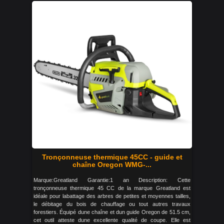
Tronçonneuse thermique 45CC - guide et
chaîne Oregon WMG-...
Marque:Greatland Garantie:1 an Description: Cette
tronçonneuse thermique 45 CC de la marque Greatland est
idéale pour labattage des arbres de petites et moyennes tailles,
le débitage du bois de chauffage ou tout autres travaux
forestiers. Équipé dune chaîne et dun guide Oregon de 51.5 cm,
cet outil atteste dune excellente qualité de coupe. Elle est