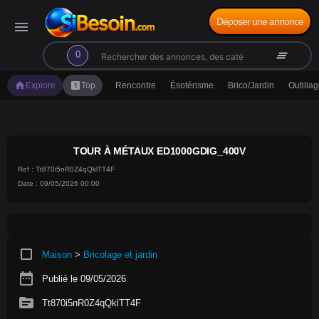
Déposer une annonce
menu
search
clear_all
0
home
looks_one
Explore
Top
Rencontre
Ésotérisme
Brico/Jardin
Outilla
TOUR À MÉTAUX ED1000GDIG_400V
Ref : Tt870i5nR0Z4qQklTT4F
Date : 09/05/2026 00:00
crop_square
Maison
>
Bricolage et jardin
date_range
Publié le 09/05/2026
source
Tt870i5nR0Z4qQklTT4F