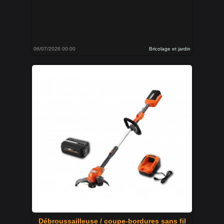
06/07/2026 00:00
Bricolage et jardin
Débroussailleuse / coupe-bordures sans fil