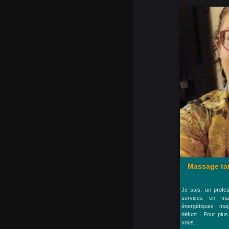
Massage tan
Je suis: un profe
services en ma
énergétiques ma
défunt... Pour plu
vous...