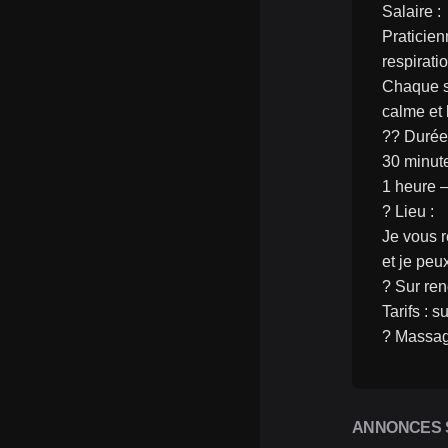
Salaire :
Praticien
respirati
Chaque s
calme et 
?? Durée
30 minute
1 heure –
? Lieu :
Je vous r
et je peu
? Sur re
Tarifs : 
? Massag
ANNONCES S