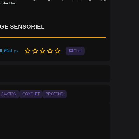
el_dax.html
GE SENSORIEL
star_border
star_border
star_border
star_border
star_border
ll_69a1
chat
Chat
(1)
LAXATION
COMPLET
PROFOND