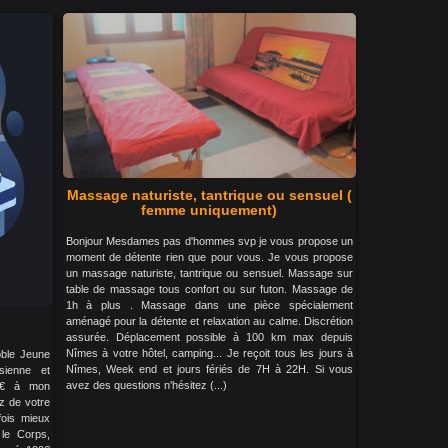
Massage naturiste, tantrique ou sensuel (
femme uniquement)
Bonjour Mesdames pas d'hommes svp je vous propose un
moment de détente rien que pour vous. Je vous propose
un massage naturiste, tantrique ou sensuel. Massage sur
table de massage tous confort ou sur futon. Massage de
1h à plus . Massage dans une pièce spécialement
aménagé pour la détente et relaxation au calme. Discrétion
assurée. Déplacement possible à 100 km max depuis
Nîmes à votre hôtel, camping... Je reçoit tous les jours à
pble Jeune
Nîmes, Week end et jours fériés de 7H à 22H. Si vous
sienne et
avez des questions n'hésitez (...)
0€ à mon
ez de votre
ois mieux
le Corps,