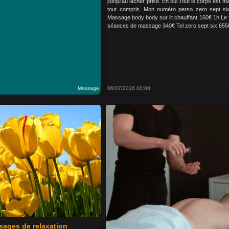
jusqu’au lâcher prise. Eh oui Tout le corps est 
tout compris. Mon numéro perso zero sept si
Massage body body sur lit chauffant 160€ 1h Le f
séances de massage 340€ Tel zero sept six 6558
Massage
06/07/2026 00:00
ages de relaxation