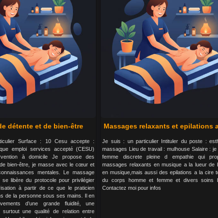
e détente et de bien-être
Massages relaxants et epilations a 
ticulier Surface : 10 Cesu accepte :
Je suis : un particulier Intituler du poste : es
que emploi services accepté (CESU)
massages Lieu de travail : mulhouse Salaire : je
rvention à domicile Je propose des
femme discrete pleine d empathie qui pr
 de bien-être, je masse avec le cœur et
massages relaxants en musique a la lueur de 
connaissances mentales. Le massage
en musique,mais aussi des epilations a la cire t
re se libère du protocole pour privilégier
du corps homme et femme et divers soins bi
visation à partir de ce que le praticien
Contactez moi pour infos
s de la personne sous ses mains. Il en
vements d’une grande fluidité, une
 surtout une qualité de relation entre