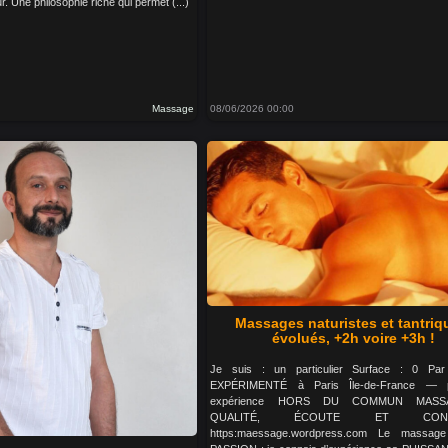
. Une philosophie riche qui permet (...)
Massage
08/06/2026 00:00
Massages naturistes et tantriq
évolués, +2h voire +3h !
Je suis : un particulier Surface : 0 Pa
EXPÉRIMENTÉ à Paris Île-de-France — 
expérience HORS DU COMMUN MAS
QUALITÉ, ÉCOUTE ET CONVIV
https:maessage.wordpress.com Le massag