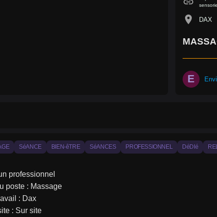
link
sensori
location_on
DAX
MASSA
E
Envi
AGE
SéANCE
BIEN-êTRE
SéANCES
PROFESSIONNEL
DéDIé
RE
 un professionnel
 du poste : Massage
ravail : Dax
ite : Sur site