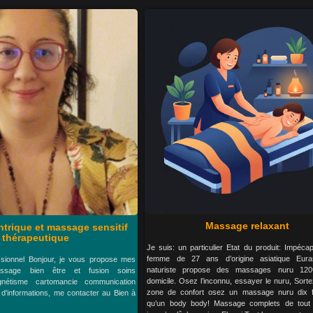
Massage relaxant
trique et massage sensitif
thérapeutique
Je suis: un particulier Etat du produit: Impéca
femme de 27 ans d’origine asiatique Eura
ssionnel Bonjour, je vous propose mes
naturiste propose des massages nuru 12
ssage bien être et fusion soins
domicile. Osez l’inconnu, essayer le nuru, Sort
gnétisme cartomancie communication
zone de confort osez un massage nuru dix f
s d'informations, me contacter au Bien à
qu’un body body! Massage complets de tout 