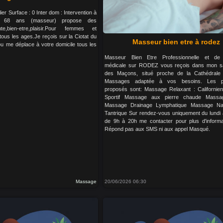
lier Surface : 0 Inter dom : Intervention à
e 68 ans (masseur) propose des
e,bien-etre,plaisir.Pour femmes et
us les ages.Je reçois sur la Ciotat du
Masseur bien etre à rodez
ou me déplace à votre domicile tous les
Masseur Bien Etre Professionnelle et de 
médicale sur RODEZ vous reçois dans mon sa
des Maçons, situé proche de la Cathédrale
Massages adaptée à vos besoins. Les pr
proposés sont: Massage Relaxant : Californi
Sportif Massage aux pierre chaude Massa
Massage Drainage Lymphatique Massage Nat
Tantrique Sur rendez-vous uniquement du lundi
de 9h à 20h me contacter pour plus d'informa
Répond pas aux SMS ni aux appel Masqué.
Massage
20/06/2026 06:30