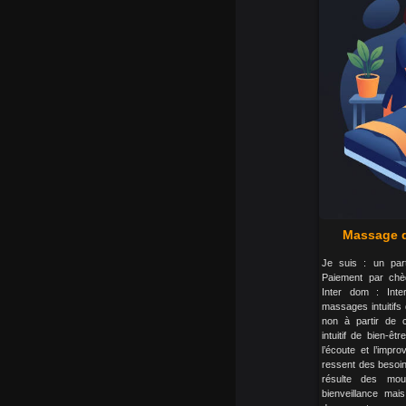
Massage d
Je suis : un par
Paiement par chè
Inter dom : Inte
massages intuitifs
non à partir de 
intuitif de bien-êt
l’écoute et l’impro
ressent des besoin
résulte des mou
bienveillance mais