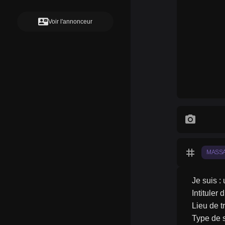
contact_mail
Voir l'annonceur
photo_camera
tag
MASS
Je suis :
Intituler
Lieu de t
Type de s