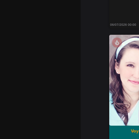
06/07/2026 00:00
local_fire_department
Voy