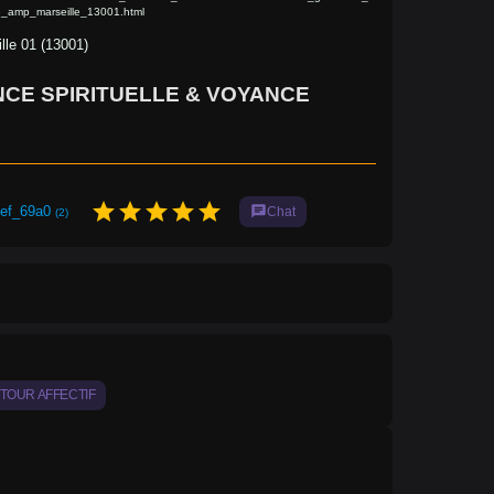
lle_amp_marseille_13001.html
lle 01 (13001)
CE SPIRITUELLE & VOYANCE
star
star
star
star
star
ief_69a0
chat
Chat
(2)
TOUR AFFECTIF