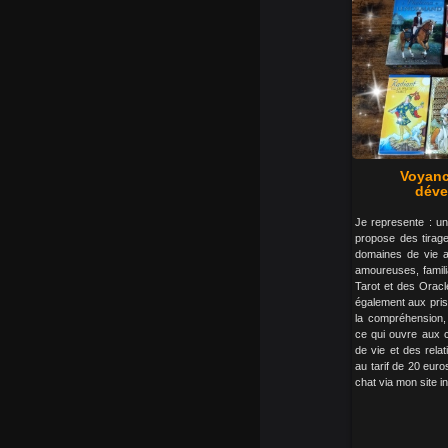
Voyanc
déve
Je represente : un
propose des tirage
domaines de vie ai
amoureuses, familia
Tarot et des Oracle
également aux pris
la compréhension, l
ce qui ouvre aux c
de vie et des rela
au tarif de 20 euro
chat via mon site in