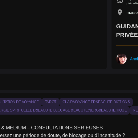
link
piritue
location_on
marsei
GUIDAN
PRIVÉE
Ann
LTATION DE VOYANCE
TAROT
CLAIRVOYANCE PR&EACUTE;DICTIONS
RGIE SPIRITUELLE D&EACUTE;BLOCAGE &EACUTE;NERG&EACUTE;TIQUE
RE
 & MÉDIUM – CONSULTATIONS SÉRIEUSES
ersez une période de doute, de blocage ou d'incertitude ?