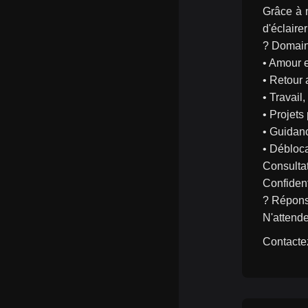
Grâce à 
d'éclaire
? Domain
• Amour e
• Retour a
• Travail,
• Projets
• Guidanc
• Débloc
Consultat
Confident
? Répons
N'attende
Contactez