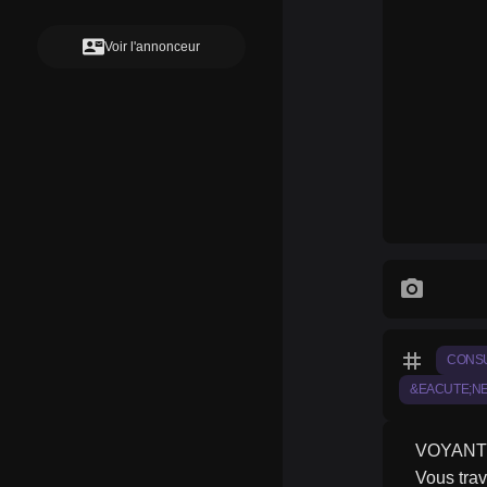
contact_mail
Voir l'annonceur
photo_camera
tag
CONSU
&EACUTE;NE
VOYANT
Vous trav