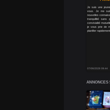
Je suis une jeune
vous. Je me suis
nouvelles connais
tranquillité sans
convivialité mutue
je vous prie de 
planifier rapideme
07/06/2026 09:44
ANNONCES S