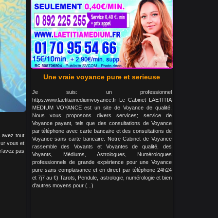
Une vraie voyance pure et serieuse
Je suis: un professionnel
https:www.laetitiamediumvoyance.fr Le Cabinet LAETITIA
MEDIUM VOYANCE est un site de Voyance de qualité.
Nous vous proposons divers services; service de
Voyance payant, tels que des consultations de Voyance
par téléphone avec carte bancaire et des consultations de
 avez tout
Voyance sans carte bancaire. Notre Cabinet de Voyance
sur vous et
rassemble des Voyants et Voyantes de qualité, des
n'avez pas
Voyants, Médiums, Astrologues, Numérologues
professionnels de grande expérience pour une Voyance
pure sans complaisance et en direct par téléphone 24h24
et 7j7 au €) Tarots, Pendule, astrologie, numérologie et bien
d'autres moyens pour (...)