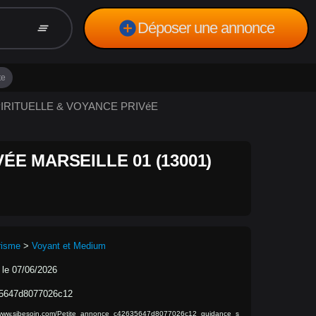
add_circle
Déposer une annonce
clear_all
te
SPIRITUELLE & VOYANCE PRIVéE
ÉE MARSEILLE 01 (13001)
risme
>
Voyant et Medium
 le 07/06/2026
5647d8077026c12
/www.sibesoin.com/Petite_annonce_c42635647d8077026c12_guidance_s