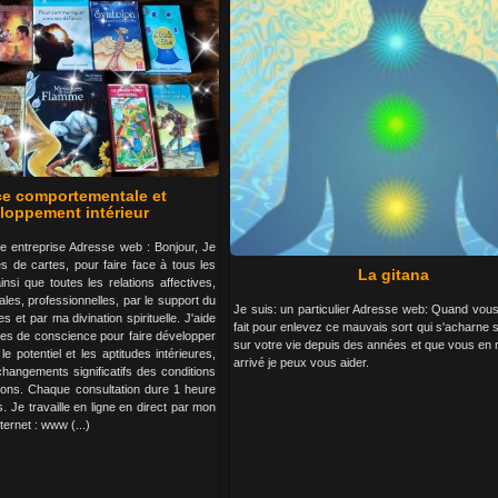
e comportementale et
loppement intérieur
e entreprise Adresse web : Bonjour, Je
s de cartes, pour faire face à tous les
La gitana
nsi que toutes les relations affectives,
les, professionnelles, par le support du
Je suis: un particulier Adresse web: Quand vous
s et par ma divination spirituelle. J'aide
fait pour enlevez ce mauvais sort qui s'acharne 
es de conscience pour faire développer
sur votre vie depuis des années et que vous en 
e potentiel et les aptitudes intérieures,
arrivé je peux vous aider.
hangements significatifs des conditions
tions. Chaque consultation dure 1 heure
s. Je travaille en ligne en direct par mon
ternet : www (...)