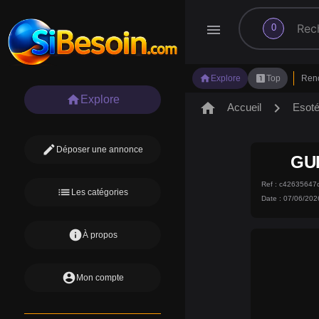
search
menu
0
home
looks_one
Explore
Top
Ren
home
Explore
home
chevron_right
Accueil
Esot
edit
Déposer une annonce
GU
Ref : c4263564
list
Les catégories
Date : 07/06/202
info
À propos
account_circle
Mon compte