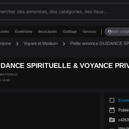
account_circle
contre
Ésotérisme
Brico/Jardin
Outillage
Services
Mon comp
chevron_right
chevron_right
érisme
Voyant et Medium
Petite annonce GUIDANCE 
IDANCE SPIRITUELLE & VOYANCE PRIV
7d8077026c12
6 10:00
crop_square
Esoté
date_range
Publié
source
c4263
https:/