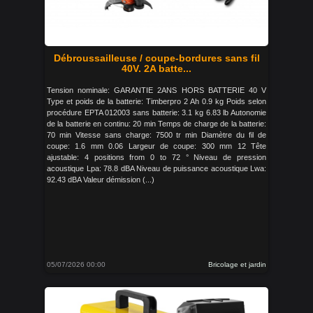
Débroussailleuse / coupe-bordures sans fil
40V. 2A batte...
Tension nominale: GARANTIE 2ANS HORS BATTERIE 40 V
Type et poids de la batterie: Timberpro 2 Ah 0.9 kg Poids selon
procédure EPTA 012003 sans batterie: 3.1 kg 6.83 lb Autonomie
de la batterie en continu: 20 min Temps de charge de la batterie:
70 min Vitesse sans charge: 7500 tr min Diamètre du fil de
coupe: 1.6 mm 0.06 Largeur de coupe: 300 mm 12 Tête
ajustable: 4 positions from 0 to 72 ° Niveau de pression
acoustique Lpa: 78.8 dBA Niveau de puissance acoustique Lwa:
92.43 dBA Valeur démission (...)
05/07/2026 00:00
Bricolage et jardin