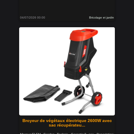
04/07/2026 00:00
Bricolage et jardin
Broyeur de végétaux électrique 2600W avec
sac récupérateu...