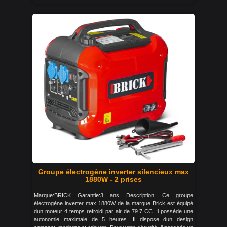
Groupe électrogène inverter silencieux max
1880W - 2 prises
Marque:BRICK Garantie:3 ans Description: Ce groupe
électrogène inverter max 1880W de la marque Brick est équipé
dun moteur 4 temps refroidi par air de 79.7 CC. Il possède une
autonomie maximale de 5 heures. Il dispose dun design