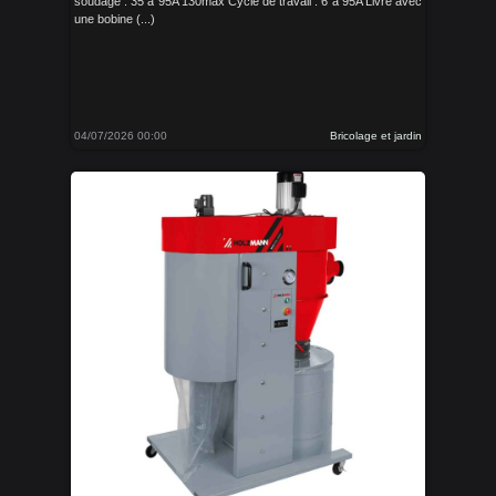
soudage : 35 à 95A 130max Cycle de travail : 6 à 95A Livré avec
une bobine (...)
04/07/2026 00:00
Bricolage et jardin