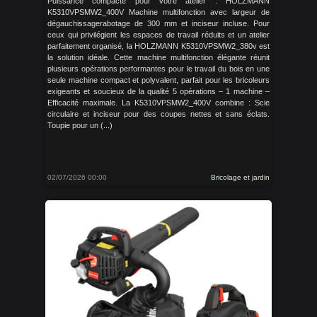
Puissance compacte pour votre atelier : HOLZMANN
K5310VPSMW2_400V Machine multifonction avec largeur de
dégauchissagerabotage de 300 mm et inciseur incluse. Pour
ceux qui privilégient les espaces de travail réduits et un atelier
parfaitement organisé, la HOLZMANN K5310VPSMW2_380v est
la solution idéale. Cette machine multifonction élégante réunit
plusieurs opérations performantes pour le travail du bois en une
seule machine compact et polyvalent, parfait pour les bricoleurs
exigeants et soucieux de la qualité 5 opérations – 1 machine –
Efficacité maximale. La K5310VPSMW2_400V combine : Scie
circulaire et inciseur pour des coupes nettes et sans éclats.
Toupie pour un (...)
02/07/2026 00:00
Bricolage et jardin