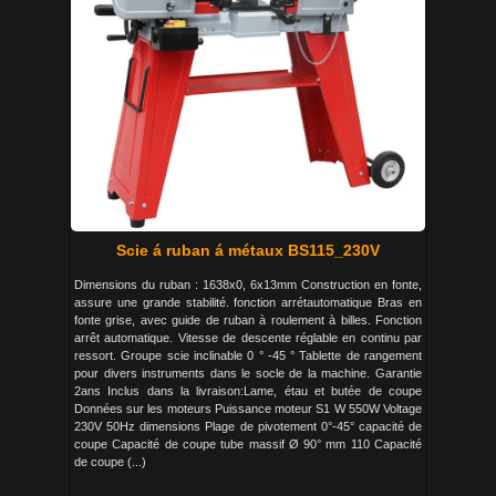
Scie á ruban á métaux BS115_230V
Dimensions du ruban : 1638x0, 6x13mm Construction en fonte,
assure une grande stabilité. fonction arrétautomatique Bras en
fonte grise, avec guide de ruban à roulement à billes. Fonction
arrêt automatique. Vitesse de descente réglable en continu par
ressort. Groupe scie inclinable 0 ° -45 ° Tablette de rangement
pour divers instruments dans le socle de la machine. Garantie
2ans Inclus dans la livraison:Lame, étau et butée de coupe
Données sur les moteurs Puissance moteur S1 W 550W Voltage
230V 50Hz dimensions Plage de pivotement 0°-45° capacité de
coupe Capacité de coupe tube massif Ø 90° mm 110 Capacité
de coupe (...)