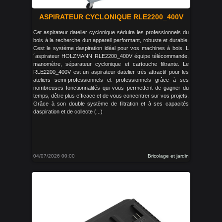
ASPIRATEUR CYCLONIQUE RLE2200_400V
Cet aspirateur datelier cyclonique séduira les professionnels du
bois à la recherche dun appareil performant, robuste et durable.
Cest le système daspiration idéal pour vos machines à bois. L
´aspirateur HOLZMANN RLE2200_400V équipe télécommande,
manomètre, séparateur cyclonique et cartouche filtrante. Le
RLE2200_400V est un aspirateur datelier très attractif pour les
ateliers semi-professionnels et professionnels grâce à ses
nombreuses fonctionnalités qui vous permettent de gagner du
temps, dêtre plus efficace et de vous concentrer sur vos projets.
Grâce à son double système de filtration et à ses capacités
daspiration et de collecte (...)
04/07/2026 00:00
Bricolage et jardin