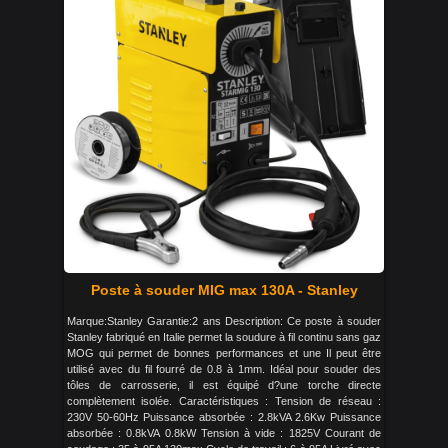
Poste à souder MIG max 130A - Stanley
Marque:Stanley Garantie:2 ans Description: Ce poste à souder
Stanley fabriqué en Italie permet la soudure à fil continu sans gaz
MOG qui permet de bonnes performances et une Il peut être
utilisé avec du fil fourré de 0.8 à 1mm. Idéal pour souder des
tôles de carrosserie, il est équipé d?une torche directe
complètement isolée. Caractéristiques : Tension de réseau :
230V 50-60Hz Puissance absorbée : 2.8kVA 2.6Kw Puissance
absorbée : 0.8kVA 0.8kW Tension à vide : 1825V Courant de