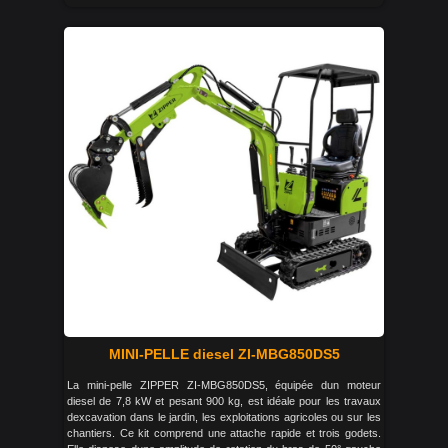
MINI-PELLE diesel ZI-MBG850DS5
La mini-pelle ZIPPER ZI-MBG850DS5, équipée dun moteur
diesel de 7,8 kW et pesant 900 kg, est idéale pour les travaux
dexcavation dans le jardin, les exploitations agricoles ou sur les
chantiers. Ce kit comprend une attache rapide et trois godets.