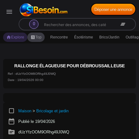
Déposer une annonce
menu
search
clear_all
0
home
looks_one
Explore
Top
Rencontre
Ésotérisme
Brico/Jardin
Outilla
RALLONGE ÉLAGUEUSE POUR DÉBROUSSAILLEUSE
Ref : dUzYfzOOM9ORhg49J0WQ
Date : 19/04/2026 00:00
crop_square
Maison
>
Bricolage et jardin
date_range
Publié le 19/04/2026
source
dUzYfzOOM9ORhg49J0WQ