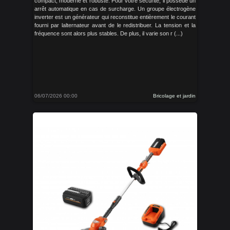
compact, moderne et robuste. Pour votre sécurité, il possède un
arrêt automatique en cas de surcharge. Un groupe électrogène
inverter est un générateur qui reconstitue entièrement le courant
fourni par lalternateur avant de le redistribuer. La tension et la
fréquence sont alors plus stables. De plus, il varie son r (...)
06/07/2026 00:00
Bricolage et jardin