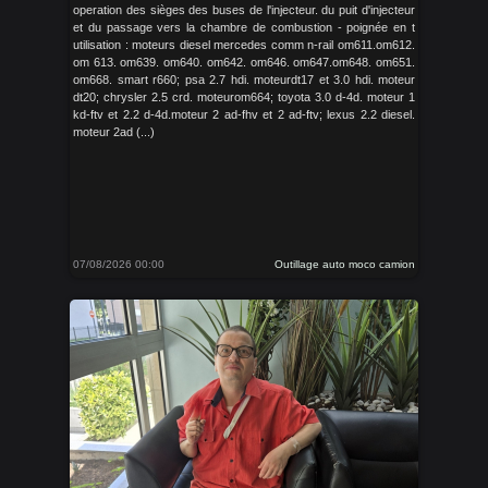
operation des sièges des buses de l'injecteur. du puit d'injecteur
et du passage vers la chambre de combustion - poignée en t
utilisation : moteurs diesel mercedes comm n-rail om611.om612.
om 613. om639. om640. om642. om646. om647.om648. om651.
om668. smart r660; psa 2.7 hdi. moteurdt17 et 3.0 hdi. moteur
dt20; chrysler 2.5 crd. moteurom664; toyota 3.0 d-4d. moteur 1
kd-ftv et 2.2 d-4d.moteur 2 ad-fhv et 2 ad-ftv; lexus 2.2 diesel.
moteur 2ad (...)
07/08/2026 00:00
Outillage auto moco camion