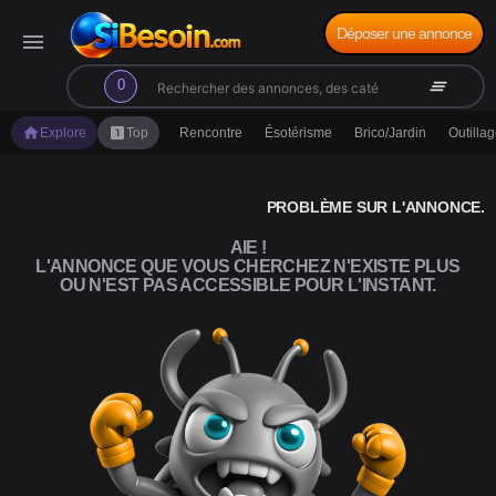
Déposer une annonce
menu
search
clear_all
0
home
looks_one
Explore
Top
Rencontre
Ésotérisme
Brico/Jardin
Outilla
PROBLÈME SUR L'ANNONCE.
AIE !
L'ANNONCE QUE VOUS CHERCHEZ N'EXISTE PLUS
OU N'EST PAS ACCESSIBLE POUR L'INSTANT.