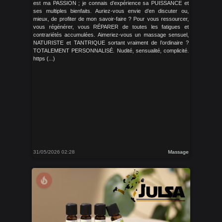
est ma PASSION ; je connais d’expérience sa PUISSANCE et
ses multiples bienfaits. Auriez-vous envie d’en discuter ou,
mieux, de profiter de mon savoir-faire ? Pour vous ressourcer,
vous régénérer, vous RÉPARER de toutes les fatigues et
contrariétés accumulées. Aimeriez-vous un massage sensuel,
NATURISTE et TANTRIQUE sortant vraiment de l’ordinaire ?
TOTALEMENT PERSONNALISÉ. Nudité, sensualité, complicité.
https (...)
31/05/2026 02:28
Massage
local_fire_department