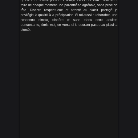
qu'elle veut. J'aime prendre le temps, créer une vraie alchimie et
faire de chaque moment une parenthèse agréable, sans prise de
tête. Discret, respectueux et attentif au plaisir partagé je
privilégie la qualité à la précipitation. Si toi aussi tu cherches une
rencontre simple, sincère et sans tabou entre adultes
consentants, écris-moi, on verra si le courant passe.au plaisir,a
bientôt .