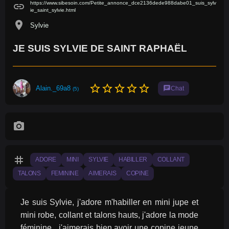
https://www.sibesoin.com/Petite_annonce_dce2136dede988dabe01_suis_sylv
link
ie_saint_sylvie.html
location_on
Sylvie
JE SUIS SYLVIE DE SAINT RAPHAËL
star_border
star_border
star_border
star_border
star_border
Alain._69a8
chat
Chat
(5)
photo_camera
tag
ADORE
MINI
SYLVIE
HABILLER
COLLANT
TALONS
FEMININE
AIMERAIS
COPINE
Je suis Sylvie, j'adore m'habiller en mini jupe et 
mini robe, collant et talons hauts, j'adore la mode 
féminine , j'aimerais bien avoir une copine jeune 