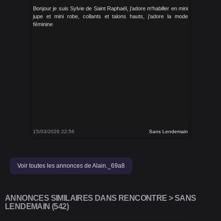
Bonjour je suis Sylvie de Saint Raphaël, j'adore m'habiller en mini
jupe et mini robe, collants et talons hauts, j'adore la mode
féminine
15/03/2026 22:56
Sans Lendemain
Voir toutes les annonces de Alain._69a8
ANNONCES SIMILAIRES DANS RENCONTRE > SANS
LENDEMAIN (542)