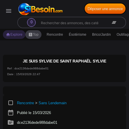
Déposer une annonce
menu
search
clear_all
0
home
looks_one
Explore
Top
Rencontre
Ésotérisme
Brico/Jardin
Outilla
JE SUIS SYLVIE DE SAINT RAPHAËL SYLVIE
Ref : dce2136dede988dabe01
Date : 15/03/2026 22:47
crop_square
Rencontre
>
Sans Lendemain
date_range
Publié le 15/03/2026
source
dce2136dede988dabe01