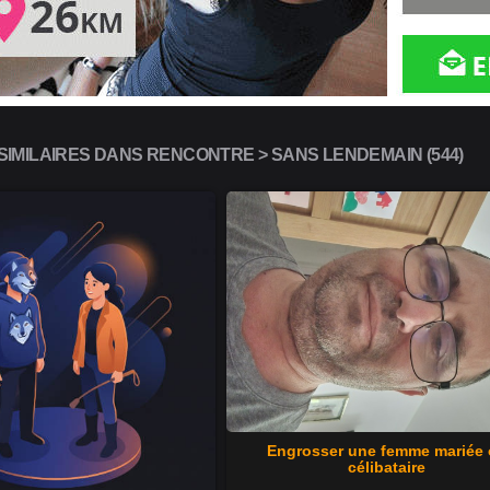
IMILAIRES DANS RENCONTRE > SANS LENDEMAIN (544)
Engrosser une femme mariée
célibataire