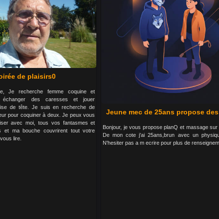
oirée de plaisirs0
aire, Je recherche femme coquine et
 échanger des caresses et jouer
ise de tête. Je suis en recherche de
Jeune mec de 25ans propose des
ceur pour coquiner à deux. Je peux vous
liser avec moi, tous vos fantasmes et
Bonjour, je vous propose planQ et massage sur
s et ma bouche couvrirent tout votre
De mon cote j'ai 25ans,brun avec un physiqu
vous lire.
N'hesiter pas a m ecrire pour plus de renseigne