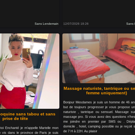
Sans Lendemain
12/07/2026 18:26
Sans 
Massage naturiste, tantrique ou se
femme uniquement)
Bonjour Mesdames je suis un homme de 46 ans
but de toujours progresser je vous propose 
naturiste , tantrique ou sensuel. Massage su
oquine sans tabou et sans
massage pro. Si vous avez des questions n'hes
prise de tête
me joindre en premier par SMS ou . Dépl
domicile , hotel, camping possible ou je reçoit
toi Enchanté je m'appelle Martelle mon
de 7 H à 22H. Au plaisir
 vis dans le province de Paris je suis