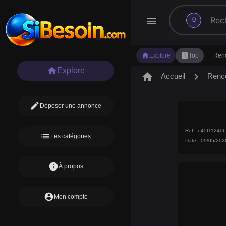
search
menu
0
home
looks_one
Explore
Top
Ren
home
Explore
home
chevron_right
Accueil
Renc
edit
Déposer une annonce
Ref : e45f1124
list
Les catégories
Date : 09/05/202
info
À propos
account_circle
Mon compte