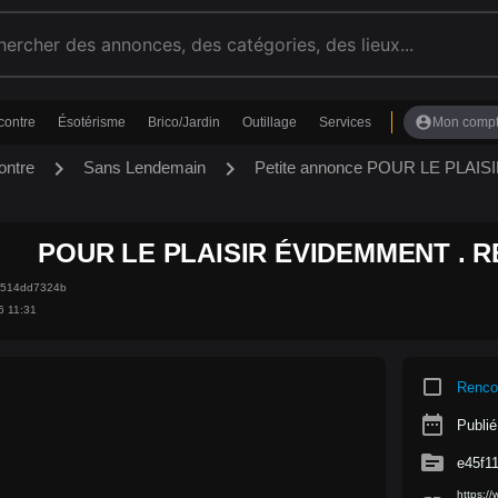
account_circle
contre
Ésotérisme
Brico/Jardin
Outillage
Services
Mon comp
chevron_right
chevron_right
ontre
Sans Lendemain
Petite annonce POUR LE PLAI
POUR LE PLAISIR ÉVIDEMMENT . R
06514dd7324b
6 11:31
crop_square
Renco
date_range
Publié
source
e45f1
https:/