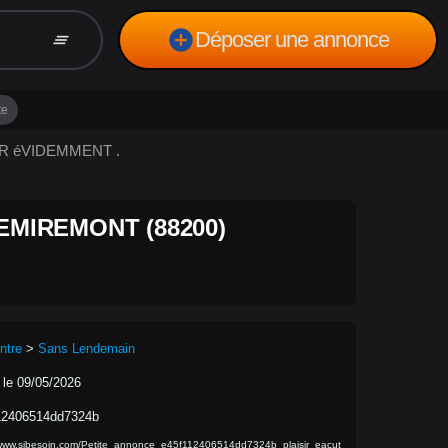
add_circle
Déposer une annonce
clear_all
te
SIR éVIDEMMENT .
EMIREMONT (88200)
ntre
>
Sans Lendemain
 le 09/05/2026
12406514dd7324b
/www.sibesoin.com/Petite_annonce_e45f112406514dd7324b_plaisir_eacut