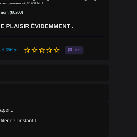
mment_remiremont_88200.html
mont (88200)
E PLAISIR ÉVIDEMMENT .
star_border
star_border
star_border
star_border
star_border
ld_69ff
chat
Chat
(1)
aper...
ter de l'instant T