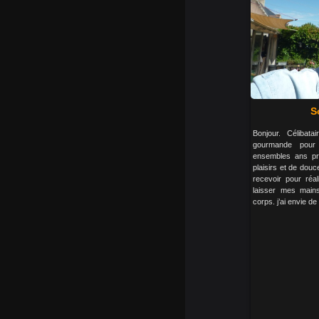
S
Bonjour. Célibat
gourmande pour
ensembles ans pr
plaisirs et de dou
recevoir pour réa
laisser mes main
corps. j’ai envie de 