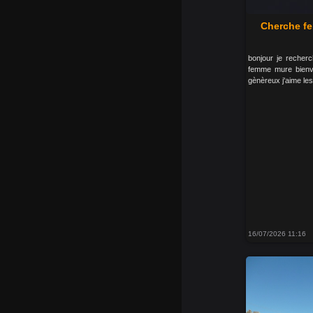
Cherche f
bonjour je reche
femme mure bienv
gènèreux j'aime le
16/07/2026 11:16