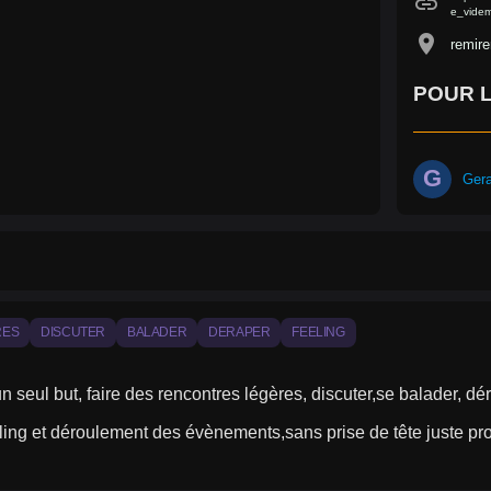
link
e_vide
location_on
remire
POUR L
G
Gera
RES
DISCUTER
BALADER
DERAPER
FEELING
un seul but, faire des rencontres légères, discuter,se balader, dér
ling et déroulement des évènements,sans prise de tête juste profi