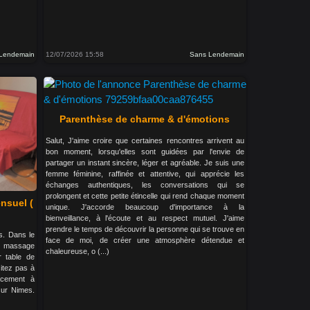
Lendemain
12/07/2026 15:58
Sans Lendemain
Parenthèse de charme & d'émotions
Salut, J'aime croire que certaines rencontres arrivent au
bon moment, lorsqu'elles sont guidées par l'envie de
partager un instant sincère, léger et agréable. Je suis une
femme féminine, raffinée et attentive, qui apprécie les
échanges authentiques, les conversations qui se
prolongent et cette petite étincelle qui rend chaque moment
nsuel (
unique. J'accorde beaucoup d'importance à la
bienveillance, à l'écoute et au respect mutuel. J'aime
prendre le temps de découvrir la personne qui se trouve en
. Dans le
face de moi, de créer une atmosphère détendue et
un massage
chaleureuse, o (...)
r table de
itez pas à
acement à
 sur Nimes.