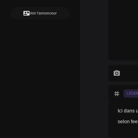
contact_mail
Voir l'annonceur
photo_camera
tag
LEGE
Ici dans 
selon fee