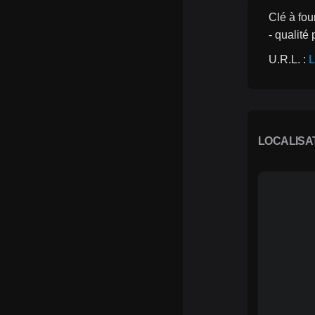
Clé à fo
- qualit
U.R.L. : 
L
LOCALISA