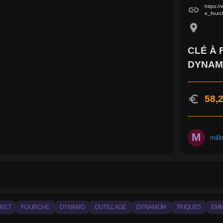
https:/
link
e_four
location_on
CLÉ À
DYNAMI
euro
58,2
M
mill
0017
FOURCHE
DYNAMO
OUTILLAGE
DYNAMOM
TRIQUES
EM