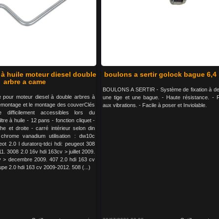
e à huile moteur diesel double
boulons a sertir golock bague 6,4
arbre a came
BOULONS A SERTIR - Système de fixation à de
ile pour moteur diesel à double arbres à
une tige et une bague. - Haute résistance. - 
émontage et le montage des couverClés
aux vibrations. - Facile à poser et Inviolable.
e difficilement accessibles lors du
tre à huile - 12 pans - fonction cliquet -
e et droite - carré intérieur selon din
chrome vanadium utilisation : dw10c
eot 2.0 l duratorq-tdci hdi: peugeot 308
1. 3008 2.0 16v hdi 163cv > juillet 2009.
v > decembre 2009. 407 2.0 hdi 163 cv
pe 2.0 hdi 163 cv 2009-2012. 508 (...)