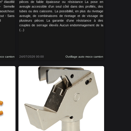
" élastifié
pièces de faible épaisseur ou résistance La pose en
 - Semelle
aveugle accessible d’un seul côté dans des profilés, des
caoutchouc
tubes ou des caissons. La possibilité, en plus du rivetage
out - Sans
aveugle, de combinaisons de rivetage et de vissage de
3
plusieurs pièces La garantie d’une résistance à des
couples de serrage élevés Aucun endommagement de la
(...)
moco camion
24/07/2026 00:00
Outillage auto moco camion