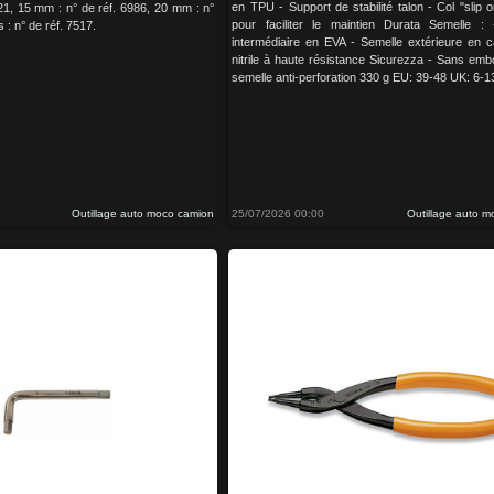
en TPU - Support de stabilité talon - Col "slip on
21, 15 mm : n° de réf. 6986, 20 mm : n°
pour faciliter le maintien Durata Semelle :
 : n° de réf. 7517.
intermédiaire en EVA - Semelle extérieure en 
nitrile à haute résistance Sicurezza - Sans emb
semelle anti-perforation 330 g EU: 39-48 UK: 6-1
Outillage auto moco camion
25/07/2026 00:00
Outillage auto 