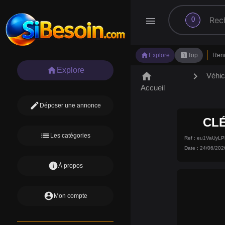
search
menu
0
home
looks_one
Explore
Top
Ren
home
Explore
home
chevron_right
Véhic
Accueil
edit
Déposer une annonce
CLÉ
list
Les catégories
Ref : eu1VaUyLP
Date : 24/06/202
info
À propos
account_circle
Mon compte