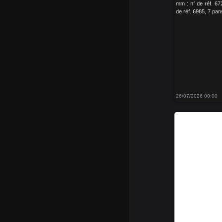
mm : n° de réf. 67
de réf. 6985, 7 pans
26/07/2026 00:00