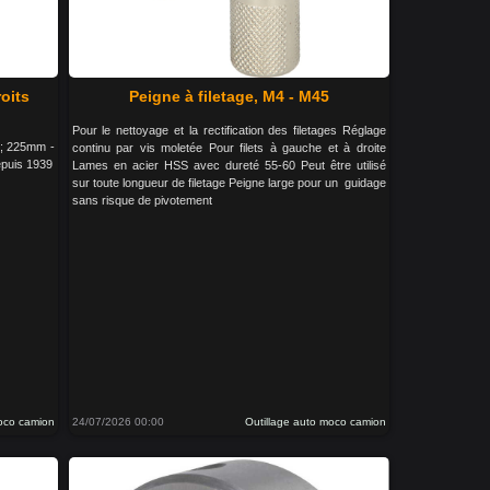
roits
Peigne à filetage, M4 - M45
Pour le nettoyage et la rectification des filetages Réglage
ng; 225mm -
continu par vis moletée Pour filets à gauche et à droite
epuis 1939
Lames en acier HSS avec dureté 55-60 Peut être utilisé
sur toute longueur de filetage Peigne large pour un guidage
sans risque de pivotement
moco camion
24/07/2026 00:00
Outillage auto moco camion