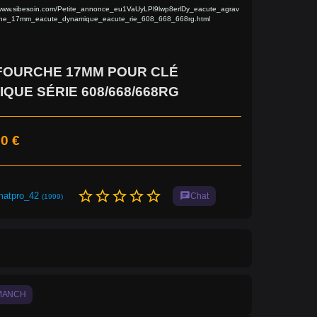
/www.sibesoin.com/Petite_annonce_eu1VaUyLPl9lwp8erlDy_eacute_agrav
che_17mm_eacute_dynamique_eacute_rie_608_668_668rg.html
 FOURCHE 17MM POUR CLÉ
QUE SÉRIE 608/668/668RG
0 €
star_border
star_border
star_border
star_border
star_border
matpro_42
chat
Chat
(1999)
MANCH