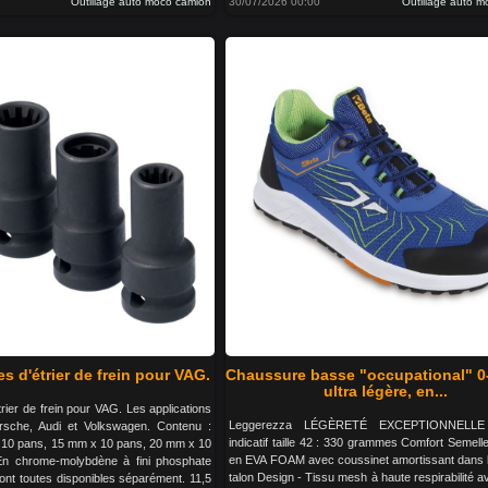
Outillage auto moco camion
30/07/2026 00:00
Outillage auto 
es d'étrier de frein pour VAG.
Chaussure basse "occupational" 0
ultra légère, en...
trier de frein pour VAG. Les applications
Leggerezza LÉGÈRETÉ EXCEPTIONNELLE
rsche, Audi et Volkswagen. Contenu :
indicatif taille 42 : 330 grammes Comfort Semelle
x 10 pans, 15 mm x 10 pans, 20 mm x 10
en EVA FOAM avec coussinet amortissant dans 
En chrome-molybdène à fini phosphate
talon Design - Tissu mesh à haute respirabilité a
sont toutes disponibles séparément. 11,5