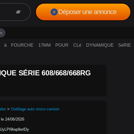
add_circle
Déposer une annonce
clear_all
te
 CLé à FOURCHE 17MM POUR CLé DYNAMIQUE SéRIE
UE SÉRIE 608/668/668RG
ules
>
Outillage auto moco camion
 le 24/06/2026
UyLPl9lwp8erlDy