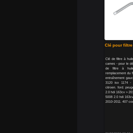
Clé pour filtr
Clé de filtre à hu
cames - pour le d
de filtre à huil
remplacement du fil
entraînement gauch
3120 iso 1174 - 
citroen. ford. peug
2.0 hdi 163cv > 201
5008 2.0 hdi 163c
2010-2011. 407 cou