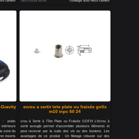
moco camion
29/07/2026 00:00
Outillage auto moco camion
-Gravity
ecrou a sertir tete plate ou fraisée gofix
m10 inpc 60 24
 - poids
crou à Sertir à Tête Plate ou Fraisée GOFIX L'écrou à
 intérieure
sertir aveugle permet d’assembler plusieurs éléments et
la zone du
peut recevoir par la suite des vis ou des boulons. Les
vec inserts
avantages de ce produit : Un filetage robuste sur des