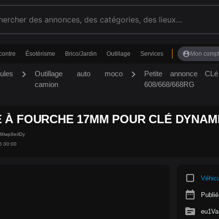
account_circle
contre
Ésotérisme
Brico/Jardin
Outillage
Services
Mon comp
chevron_right
chevron_right
ules
Outillage auto moco
Petite annonce
camion
608/668/668RG
 À FOURCHE 17MM POUR CLÉ DYNAMIQ
l9lwp8erlDy
6 00:00
crop_square
Véhic
date_range
Publié
source
eu1Va