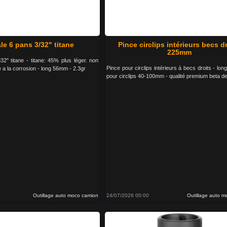
le 6 pans 3/32" titane
Pince circlips intérieurs becs d
225mm
2" titane - titane: 45% plus léger. non
Pince pour circlips intérieurs à becs droits - lo
 a la corrosion - long 56mm - 2.3gr
pour circlips 40-100mm - qualité premium beta d
Outillage auto moco camion
24/07/2026 00:00
Outillage auto 