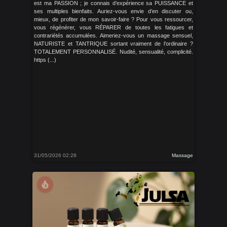
est ma PASSION ; je connais d’expérience sa PUISSANCE et
ses multiples bienfaits. Auriez-vous envie d’en discuter ou,
mieux, de profiter de mon savoir-faire ? Pour vous ressourcer,
vous régénérer, vous RÉPARER de toutes les fatigues et
contrariétés accumulées. Aimeriez-vous un massage sensuel,
NATURISTE et TANTRIQUE sortant vraiment de l’ordinaire ?
TOTALEMENT PERSONNALISÉ. Nudité, sensualité, complicité.
https (...)
31/05/2026 02:28
Massage
local_fire_department