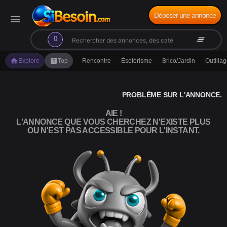
Déposer une annonce
menu
search
clear_all
0
home
looks_one
Explore
Top
Rencontre
Ésotérisme
Brico/Jardin
Outilla
PROBLÈME SUR L'ANNONCE.
AIE !
L'ANNONCE QUE VOUS CHERCHEZ N'EXISTE PLUS
OU N'EST PAS ACCESSIBLE POUR L'INSTANT.