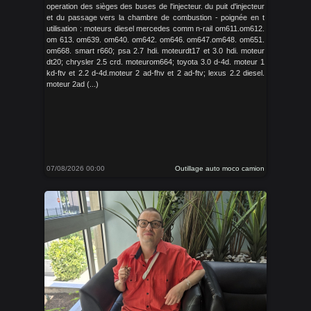
operation des sièges des buses de l'injecteur. du puit d'injecteur
et du passage vers la chambre de combustion - poignée en t
utilisation : moteurs diesel mercedes comm n-rail om611.om612.
om 613. om639. om640. om642. om646. om647.om648. om651.
om668. smart r660; psa 2.7 hdi. moteurdt17 et 3.0 hdi. moteur
dt20; chrysler 2.5 crd. moteurom664; toyota 3.0 d-4d. moteur 1
kd-ftv et 2.2 d-4d.moteur 2 ad-fhv et 2 ad-ftv; lexus 2.2 diesel.
moteur 2ad (...)
07/08/2026 00:00
Outillage auto moco camion