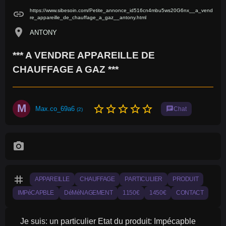
https://www.sibesoin.com/Petite_annonce_id516cn4mbu5ws20G6nx__a_vend
link
re_appareille_de_chauffage_a_gaz__antony.html
location_on
ANTONY
*** A VENDRE APPAREILLE DE
CHAUFFAGE A GAZ ***
M
star_border
star_border
star_border
star_border
star_border
Max.co_69a6
chat
Chat
(2)
photo_camera
tag
APPAREILLE
CHAUFFAGE
PARTICULIER
PRODUIT
IMPéCAPBLE
DéMéNAGEMENT
1150€
1450€
CONTACT
Je suis: un particulier Etat du produit: Impécapble 