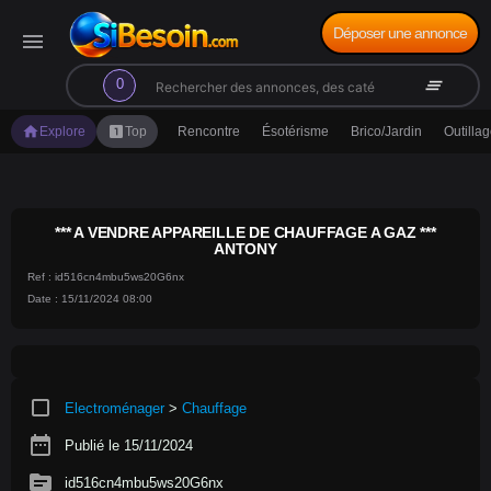
Déposer une annonce
menu
search
clear_all
0
home
looks_one
Explore
Top
Rencontre
Ésotérisme
Brico/Jardin
Outilla
*** A VENDRE APPAREILLE DE CHAUFFAGE A GAZ ***
ANTONY
Ref : id516cn4mbu5ws20G6nx
Date : 15/11/2024 08:00
crop_square
Electroménager
>
Chauffage
date_range
Publié le 15/11/2024
source
id516cn4mbu5ws20G6nx