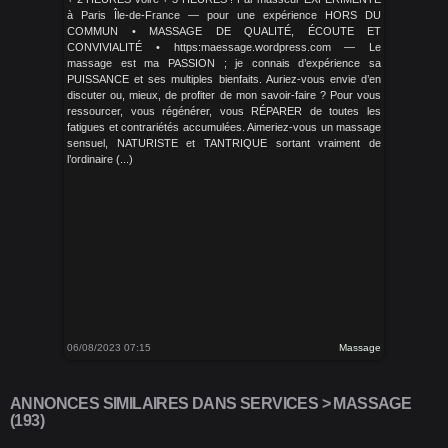
à Paris Île-de-France — pour une expérience HORS DU
COMMUN • MASSAGE DE QUALITÉ, ÉCOUTE ET
CONVIVIALITÉ • https:maessage.wordpress.com — Le
massage est ma PASSION ; je connais d’expérience sa
PUISSANCE et ses multiples bienfaits. Auriez-vous envie d’en
discuter ou, mieux, de profiter de mon savoir-faire ? Pour vous
ressourcer, vous régénérer, vous RÉPARER de toutes les
fatigues et contrariétés accumulées. Aimeriez-vous un massage
sensuel, NATURISTE et TANTRIQUE sortant vraiment de
l’ordinaire (...)
06/08/2023 07:15
Massage
ANNONCES SIMILAIRES DANS SERVICES > MASSAGE
(193)