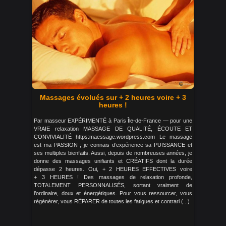
Massages évolués sur + 2 heures voire + 3
heures !
Par masseur EXPÉRIMENTÉ à Paris Île-de-France — pour une
VRAIE relaxation MASSAGE DE QUALITÉ, ÉCOUTE ET
CONVIVIALITÉ https:maessage.wordpress.com Le massage
est ma PASSION ; je connais d’expérience sa PUISSANCE et
ses multiples bienfaits. Aussi, depuis de nombreuses années, je
donne des massages unifiants et CRÉATIFS dont la durée
dépasse 2 heures. Oui, + 2 HEURES EFFECTIVES voire
+ 3 HEURES ! Des massages de relaxation profonde,
TOTALEMENT PERSONNALISÉS, sortant vraiment de
l’ordinaire, doux et énergétiques. Pour vous ressourcer, vous
régénérer, vous RÉPARER de toutes les fatigues et contrari (...)