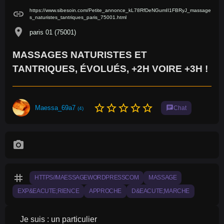
https://www.sibesoin.com/Petite_annonce_kL78RfDeNGumII1FBRyJ_massage
link
s_naturistes_tantriques_paris_75001.html
location_on
paris 01 (75001)
MASSAGES NATURISTES ET
TANTRIQUES, ÉVOLUÉS, +2H VOIRE +3H !
star_border
star_border
star_border
star_border
star_border
Maessa_69a7
chat
Chat
(4)
photo_camera
tag
HTTPS//MAESSAGEWORDPRESSCOM
MASSAGE
EXP&EACUTE;RIENCE
APPROCHE
D&EACUTE;MARCHE
Je suis : un particulier