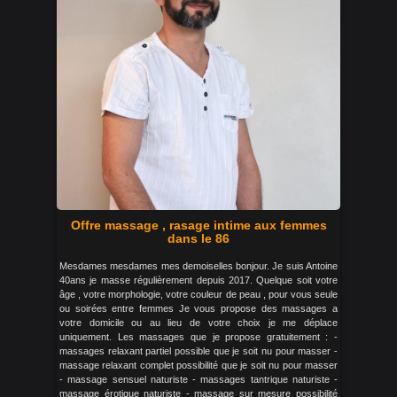
Offre massage , rasage intime aux femmes
dans le 86
Mesdames mesdames mes demoiselles bonjour. Je suis Antoine
40ans je masse régulièrement depuis 2017. Quelque soit votre
âge , votre morphologie, votre couleur de peau , pour vous seule
ou soirées entre femmes Je vous propose des massages a
votre domicile ou au lieu de votre choix je me déplace
uniquement. Les massages que je propose gratuitement : -
massages relaxant partiel possible que je soit nu pour masser -
massage relaxant complet possibilité que je soit nu pour masser
- massage sensuel naturiste - massages tantrique naturiste -
massage érotique naturiste - massage sur mesure possibilité