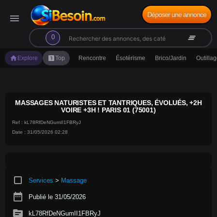
Déposer une annonce
menu
search
clear_all
0
home
looks_one
Explore
Top
Rencontre
Ésotérisme
Brico/Jardin
Outilla
MASSAGES NATURISTES ET TANTRIQUES, ÉVOLUÉS, +2H
VOIRE +3H ! PARIS 01 (75001)
Ref : kL78RfDeNGumII1FBRyJ
Date : 31/05/2026 02:28
crop_square
Services
>
Massage
date_range
Publié le 31/05/2026
source
kL78RfDeNGumII1FBRyJ