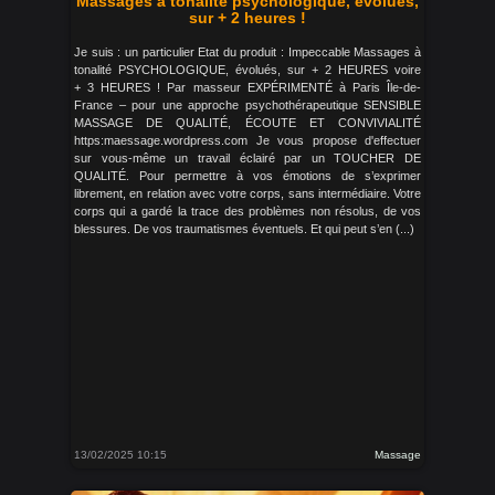
Massages à tonalité psychologique, évolués,
sur + 2 heures !
Je suis : un particulier Etat du produit : Impeccable Massages à
tonalité PSYCHOLOGIQUE, évolués, sur + 2 HEURES voire
+ 3 HEURES ! Par masseur EXPÉRIMENTÉ à Paris Île-de-
France – pour une approche psychothérapeutique SENSIBLE
MASSAGE DE QUALITÉ, ÉCOUTE ET CONVIVIALITÉ
https:maessage.wordpress.com Je vous propose d'effectuer
sur vous-même un travail éclairé par un TOUCHER DE
QUALITÉ. Pour permettre à vos émotions de s’exprimer
librement, en relation avec votre corps, sans intermédiaire. Votre
corps qui a gardé la trace des problèmes non résolus, de vos
blessures. De vos traumatismes éventuels. Et qui peut s’en (...)
13/02/2025 10:15
Massage