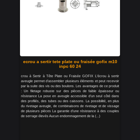
ecrou a sertir tete plate ou fraisée gofix m10
inpc 60 24
crou à Sertir à Tête Plate ou Fraisée GOFIX L'écrou à sertir
aveugle permet d’assembler plusieurs éléments et peut recevoir
par la suite des vis ou des boulons. Les avantages de ce produit
: Un filetage robuste sur des pièces de faible épaisseur ou
résistance La pose en aveugle accessible d’un seul côté dans
des profilés, des tubes ou des caissons. La possibilité, en plus
du rivetage aveugle, de combinaisons de rivetage et de vissage
de plusieurs pièces La garantie d’une résistance à des couples
de serrage élevés Aucun endommagement de la (...)