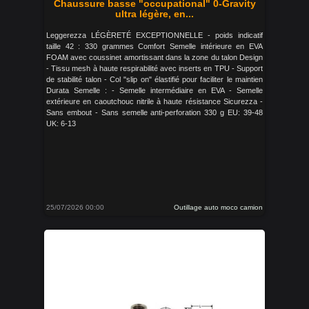
Chaussure basse "occupational" 0-Gravity
ultra légère, en...
Leggerezza LÉGÈRETÉ EXCEPTIONNELLE - poids indicatif
taille 42 : 330 grammes Comfort Semelle intérieure en EVA
FOAM avec coussinet amortissant dans la zone du talon Design
- Tissu mesh à haute respirabilité avec inserts en TPU - Support
de stabilité talon - Col "slip on" élastifié pour faciliter le maintien
Durata Semelle : - Semelle intermédiaire en EVA - Semelle
extérieure en caoutchouc nitrile à haute résistance Sicurezza -
Sans embout - Sans semelle anti-perforation 330 g EU: 39-48
UK: 6-13
25/07/2026 00:00
Outillage auto moco camion