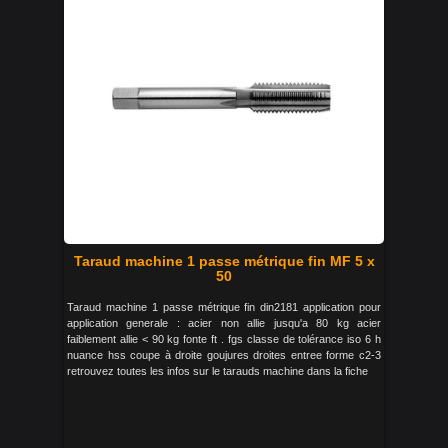
Taraud machine 1 passe métrique fin MF 5 x
50
Taraud machine 1 passe métrique fin din2181 application pour
application generale : acier non allie jusqu'a 80 kg acier
faiblement allie < 90 kg fonte ft . fgs classe de tolérance iso 6 h
nuance hss coupe à droite goujures droites entree forme c2-3
retrouvez toutes les infos sur le tarauds machine dans la fiche