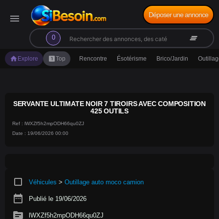
Déposer une annonce
menu
search
clear_all
0
home
looks_one
Explore
Top
Rencontre
Ésotérisme
Brico/Jardin
Outilla
SERVANTE ULTIMATE NOIR 7 TIROIRS AVEC COMPOSITION
425 OUTILS
Ref : lWXZf5h2mpODH66qu0ZJ
Date : 19/06/2026 00:00
crop_square
Véhicules
>
Outillage auto moco camion
date_range
Publié le 19/06/2026
source
lWXZf5h2mpODH66qu0ZJ