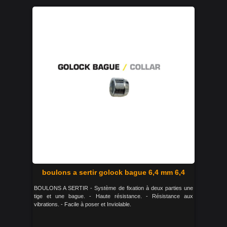
boulons a sertir golock bague 6,4 mm 6,4
BOULONS A SERTIR - Système de fixation à deux parties une
tige et une bague. - Haute résistance. - Résistance aux
vibrations. - Facile à poser et Inviolable.