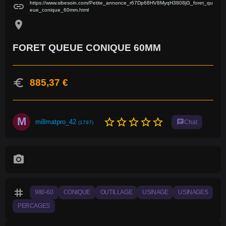
https://www.sibesoin.com/Petite_annonce_r67Dp68HV8MyqH3808jG_foret_qu
link
eue_conique_60mm.html
location_on
FORET QUEUE CONIQUE 60MM
euro
885,37 €
M
star_border
star_border
star_border
star_border
star_border
millmatpro_42
chat
Chat
(1797)
photo_camera
tag
980-60
CONIQUE
OUTILLAGE
USINAGE
USINAGES
PERCAGES