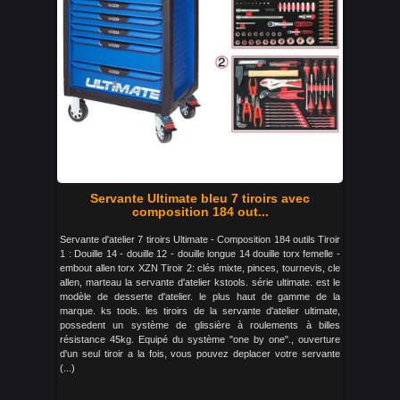
Servante Ultimate bleu 7 tiroirs avec
composition 184 out...
Servante d'atelier 7 tiroirs Ultimate - Composition 184 outils Tiroir
1 : Douille 14 - douille 12 - douille longue 14 douille torx femelle -
embout allen torx XZN Tiroir 2: clés mixte, pinces, tournevis, cle
allen, marteau la servante d'atelier kstools. série ultimate. est le
modèle de desserte d'atelier. le plus haut de gamme de la
marque. ks tools. les tiroirs de la servante d'atelier ultimate,
possedent un système de glissière à roulements à billes
résistance 45kg. Equipé du système "one by one"., ouverture
d'un seul tiroir a la fois, vous pouvez deplacer votre servante
(...)