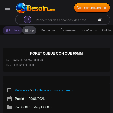
Déposer une annonce
menu
search
clear_all
0
home
looks_one
Explore
Top
Rencontre
Ésotérisme
Brico/Jardin
Outilla
FORET QUEUE CONIQUE 60MM
Ref : r67Dp68HV8MyqH3808jG
Date : 09/06/2026 00:00
crop_square
Véhicules
>
Outillage auto moco camion
date_range
Publié le 09/06/2026
source
r67Dp68HV8MyqH3808jG