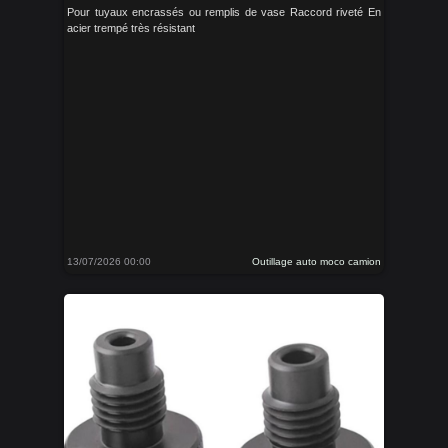
Pour tuyaux encrassés ou remplis de vase Raccord riveté En
acier trempé très résistant
13/07/2026 00:00
Outillage auto moco camion