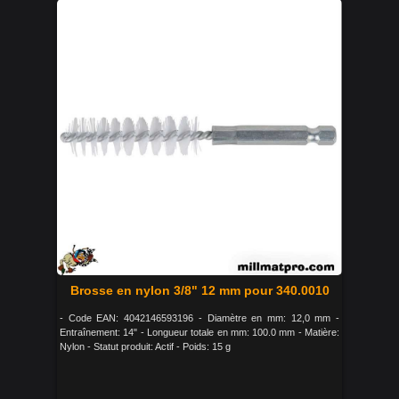
Brosse en nylon 3/8" 12 mm pour 340.0010
- Code EAN: 4042146593196 - Diamètre en mm: 12,0 mm -
Entraînement: 14" - Longueur totale en mm: 100.0 mm - Matière:
Nylon - Statut produit: Actif - Poids: 15 g