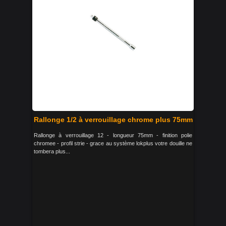
Rallonge 1/2 à verrouillage chrome plus 75mm
Rallonge à verrouillage 12 - longueur 75mm - finition polie
chromee - profil strie - grace au système lokplus votre douille ne
tombera plus...