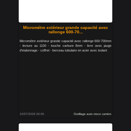
Micrométre extérieur grande capacité avec
rallonge 600-70...
Micrométre extérieur grande capacité avec rallonge 600-700mm
- lecture au 1100 - touche carbure 8mm - livre avec jauge
d'etalonnage - coffret - berceau tubulaire en acier avec isolant
10/07/2026 00:00
Outillage auto moco camion