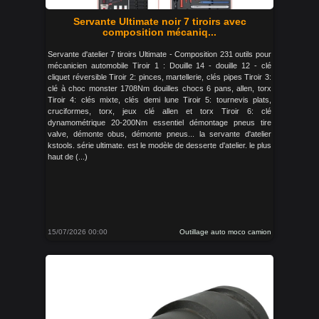
Servante Ultimate noir 7 tiroirs avec
composition mécaniq...
Servante d'atelier 7 tiroirs Ultimate - Composition 231 outils pour
mécanicien automobile Tiroir 1 : Douille 14 - douille 12 - clé
cliquet réversible Tiroir 2: pinces, martellerie, clés pipes Tiroir 3:
clé à choc monster 1708Nm douilles chocs 6 pans, allen, torx
Tiroir 4: clés mixte, clés demi lune Tiroir 5: tournevis plats,
cruciformes, torx, jeux clé allen et torx Tiroir 6: clé
dynamométrique 20-200Nm essentiel démontage pneus tire
valve, démonte obus, démonte pneus... la servante d'atelier
kstools. série ultimate. est le modèle de desserte d'atelier. le plus
haut de (...)
15/07/2026 00:00
Outillage auto moco camion