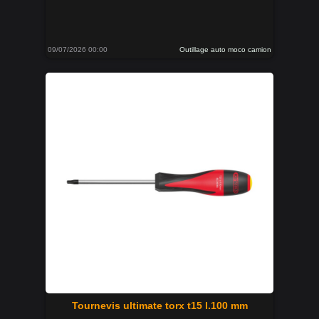
09/07/2026 00:00
Outillage auto moco camion
Tournevis ultimate torx t15 l.100 mm