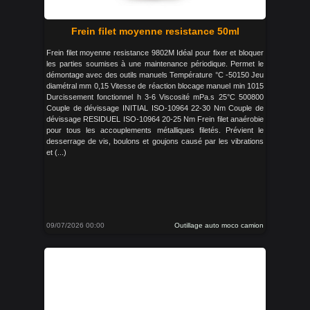
Frein filet moyenne resistance 50ml
Frein filet moyenne resistance 9802M Idéal pour fixer et bloquer
les parties soumises à une maintenance périodique. Permet le
démontage avec des outils manuels Température °C -50150 Jeu
diamétral mm 0,15 Vitesse de réaction blocage manuel min 1015
Durcissement fonctionnel h 3-6 Viscosité mPa.s 25°C 500800
Couple de dévissage INITIAL ISO-10964 22-30 Nm Couple de
dévissage RESIDUEL ISO-10964 20-25 Nm Frein filet anaérobie
pour tous les accouplements métalliques filetés. Prévient le
desserrage de vis, boulons et goujons causé par les vibrations
et (...)
09/07/2026 00:00
Outillage auto moco camion