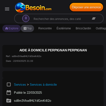
Déposer une annonce
menu
search
clear_all
0
home
looks_one
Explore
Top
Rencontre
Ésotérisme
Brico/Jardin
Outilla
AIDE À DOMICILE PERPIGNAN PERPIGNAN
Ref : sd8m3Vkw9HLYdGmK4I2o
Date : 22/03/2025 21:33
crop_square
Services
>
Services à domicile
date_range
Publié le 22/03/2025
source
sd8m3Vkw9HLYdGmK4I2o