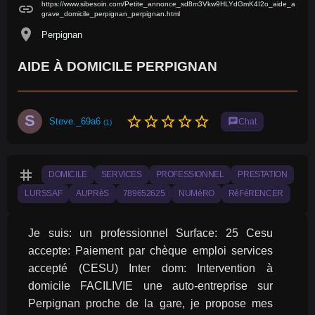
https://www.sibesoin.com/Petite_annonce_sd8m3Vkw9HLYdGmK4I2o_aide_a
link
grave_domicile_perpignan_perpignan.html
location_on
Perpignan
AIDE À DOMICILE PERPIGNAN
S
star_border
star_border
star_border
star_border
star_border
Steve._69a6
chat
Chat
(1)
tag
DOMICILE
SERVICES
PROFESSIONNEL
PRESTATION
LURSSAF
AUPRèS
789652625
NUMéRO
RéFéRENCER
Je suis: un professionnel Surface: 25 Cesu 
accepte: Paiement par chèque emploi services 
accepté (CESU) Inter dom: Intervention à 
domicile FACILIVIE une auto-entreprise sur 
Perpignan proche de la gare, je propose mes 