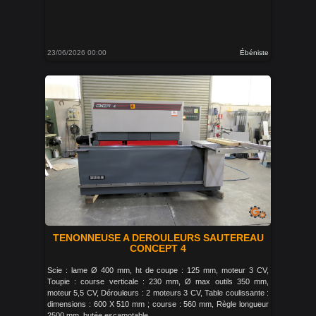
23/06/2026 00:00
Ébéniste
TENONNEUSE A DEROULEURS SAUTEREAU
CONCEPT 4
Scie : lame Ø 400 mm, ht de coupe : 125 mm, moteur 3 CV,
Toupie : course verticale : 230 mm, Ø max outils 350 mm,
moteur 5,5 CV, Dérouleurs : 2 moteurs 3 CV, Table coulissante :
dimensions : 600 X 510 mm ; course : 560 mm, Règle longueur
2500 mm, butée escamotable