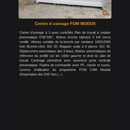
Centre d usinage FOM MODUS
Centre d’usinage à 3 axes contrôlés Plan de travail à rotation
pneumatique 0°90°180°, Moteur broche triphasé 3 kW servo
ventilé, Vitesse variable de la broche par variateur 100012000
tmin Broche-cône ISO 30, Magasin outils à 6 places ISO 30,
Déplacement automatique des 4 étaux, Butées pneumatiques de
référence du profilé sur les côtés gauche et droit du plan de
travail, Carénage périmétral avec ouverture porte verticale
pneumatique, Pupitre de commande avec PC, clavier et souris,
Licence d’utilisation du programme FOM CAM Module
d’importation des DXF Ann (...)