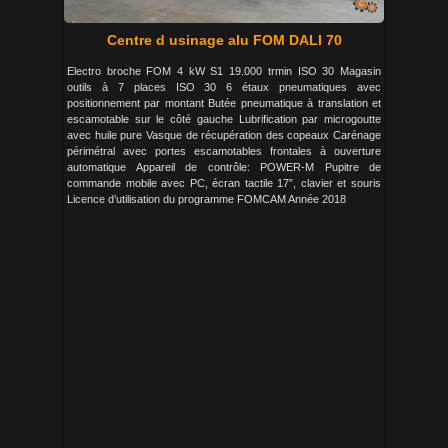
Centre d usinage alu FOM DALI 70
Electro broche FOM 4 kW S1 19.000 trmin ISO 30 Magasin
outils à 7 places ISO 30 6 étaux pneumatiques avec
positionnement par montant Butée pneumatique à translation et
escamotable sur le côté gauche Lubrification par microgoutte
avec huile pure Vasque de récupération des copeaux Carénage
périmétral avec portes escamotables frontales à ouverture
automatique Appareil de contrôle: POWER-M Pupitre de
commande mobile avec PC, écran tactile 17”, clavier et souris
Licence d’utilisation du programme FOMCAM Année 2018