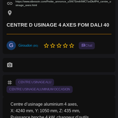
https://www.sibesoin.com/Petite_annonce_u5f47Sm44WC7zxDlofPH_centre_u
link
sinage_axes.html
location_on
CENTRE D USINAGE 4 AXES FOM DALI 40
G
star_border
star_border
star_border
star_border
star_border
Giroudon
chat
Chat
(90)
photo_camera
tag
CENTRE USINAGE ALU
CENTRE USINAGE ALUMINIUM OCCASION
Centre d’usinage aluminium 4 axes,
X: 4240 mm, Y: 1050 mm, Z: 435 mm,
Puissance broche 4 kW, changeur d’outils,