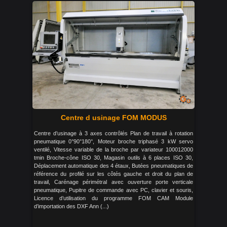
Centre d usinage FOM MODUS
Centre d’usinage à 3 axes contrôlés Plan de travail à rotation
pneumatique 0°90°180°, Moteur broche triphasé 3 kW servo
ventilé, Vitesse variable de la broche par variateur 100012000
tmin Broche-cône ISO 30, Magasin outils à 6 places ISO 30,
Déplacement automatique des 4 étaux, Butées pneumatiques de
référence du profilé sur les côtés gauche et droit du plan de
travail, Carénage périmétral avec ouverture porte verticale
pneumatique, Pupitre de commande avec PC, clavier et souris,
Licence d’utilisation du programme FOM CAM Module
d’importation des DXF Ann (...)