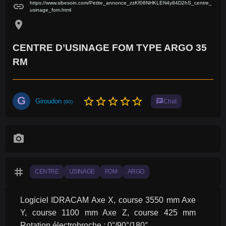
https://www.sibesoin.com/Petite_annonce_zzKf08NHKLEN4y84D2hS_centre_
link
usinage_fom.html
location_on
CENTRE D’USINAGE FOM TYPE ARGO 35
RM
G
star_border
star_border
star_border
star_border
star_border
Giroudon
chat
Chat
(90)
photo_camera
tag
CENTRE
USINAGE
FOM
ARGO
Logiciel IDRACAM Axe X, course 3550 mm Axe 
Y, course 1100 mm Axe Z, course 425 mm 
Rotation électrobroche : 0°/90°/180°