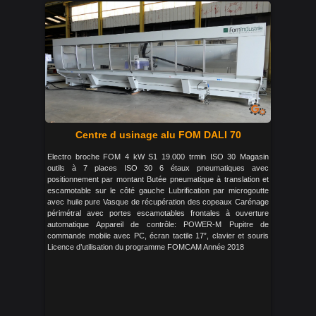
Centre d usinage alu FOM DALI 70
Electro broche FOM 4 kW S1 19.000 trmin ISO 30 Magasin
outils à 7 places ISO 30 6 étaux pneumatiques avec
positionnement par montant Butée pneumatique à translation et
escamotable sur le côté gauche Lubrification par microgoutte
avec huile pure Vasque de récupération des copeaux Carénage
périmétral avec portes escamotables frontales à ouverture
automatique Appareil de contrôle: POWER-M Pupitre de
commande mobile avec PC, écran tactile 17”, clavier et souris
Licence d’utilisation du programme FOMCAM Année 2018