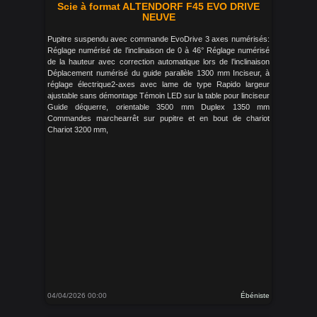
Scie à format ALTENDORF F45 EVO DRIVE
NEUVE
Pupitre suspendu avec commande EvoDrive 3 axes numérisés:
Réglage numérisé de l’inclinaison de 0 à 46° Réglage numérisé
de la hauteur avec correction automatique lors de l’inclinaison
Déplacement numérisé du guide parallèle 1300 mm Inciseur, à
réglage électrique2-axes avec lame de type Rapido largeur
ajustable sans démontage Témoin LED sur la table pour linciseur
Guide déquerre, orientable 3500 mm Duplex 1350 mm
Commandes marchearrêt sur pupitre et en bout de chariot
Chariot 3200 mm,
04/04/2026 00:00
Ébéniste