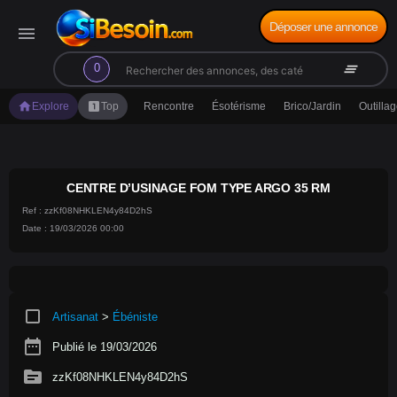
Déposer une annonce
menu
search
clear_all
0
home
looks_one
Explore
Top
Rencontre
Ésotérisme
Brico/Jardin
Outilla
CENTRE D’USINAGE FOM TYPE ARGO 35 RM
Ref : zzKf08NHKLEN4y84D2hS
Date : 19/03/2026 00:00
crop_square
Artisanat
>
Ébéniste
date_range
Publié le 19/03/2026
source
zzKf08NHKLEN4y84D2hS