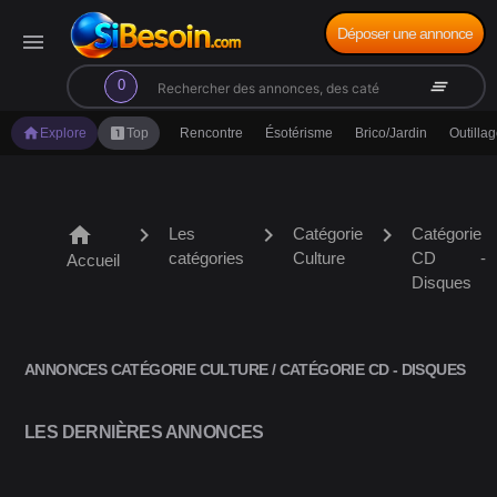
Déposer une annonce
menu
search
clear_all
0
home
looks_one
Explore
Top
Rencontre
Ésotérisme
Brico/Jardin
Outilla
home
chevron_right
chevron_right
chevron_right
Les
Catégorie
Catégorie
catégories
Culture
CD -
Accueil
Disques
ANNONCES CATÉGORIE CULTURE / CATÉGORIE CD - DISQUES
LES DERNIÈRES ANNONCES