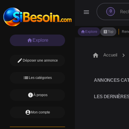
search
menu
0
home
looks_one
Explore
Top
Ren
home
Explore
home
chevron_right
Accueil
edit
Déposer une annonce
list
Les catégories
ANNONCES CAT
info
À propos
LES DERNIÈRE
account_circle
Mon compte