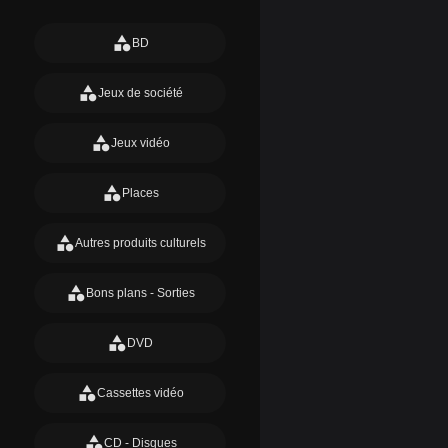
category
BD
category
Jeux de société
category
Jeux vidéo
category
Places
category
Autres produits culturels
category
Bons plans - Sorties
category
DVD
category
Cassettes vidéo
category
CD - Disques