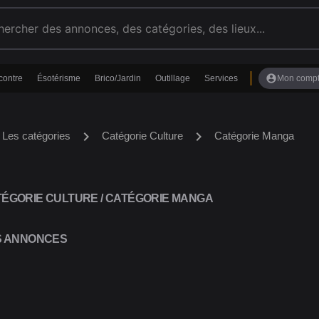
account_circle
contre
Ésotérisme
Brico/Jardin
Outillage
Services
Mon comp
chevron_right
chevron_right
Les catégories
Catégorie Culture
Catégorie Manga
ÉGORIE CULTURE / CATÉGORIE MANGA
S ANNONCES