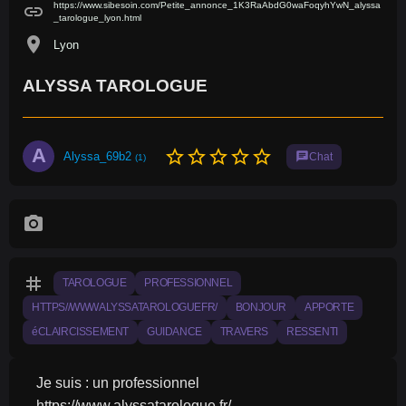
https://www.sibesoin.com/Petite_annonce_1K3RaAbdG0waFoqyhYwN_alyssa
link
_tarologue_lyon.html
location_on
Lyon
ALYSSA TAROLOGUE
A
star_border
star_border
star_border
star_border
star_border
Alyssa_69b2
chat
Chat
(1)
photo_camera
tag
TAROLOGUE
PROFESSIONNEL
HTTPS//WWWALYSSATAROLOGUEFR/
BONJOUR
APPORTE
éCLAIRCISSEMENT
GUIDANCE
TRAVERS
RESSENTI
Je suis : un professionnel
https://www.alyssatarologue.fr/