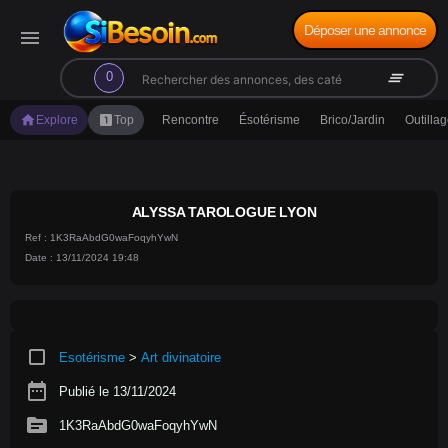
Déposer une annonce
menu
search
clear_all
0
home
looks_one
Explore
Top
Rencontre
Ésotérisme
Brico/Jardin
Outilla
ALYSSA TAROLOGUE LYON
Ref : 1K3RaAbdG0waFoqyhYwN
Date : 13/11/2024 19:48
crop_square
Esotérisme
>
Art divinatoire
date_range
Publié le 13/11/2024
source
1K3RaAbdG0waFoqyhYwN