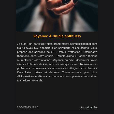
Voyance & rituels spirituels
Je suis : un particulier https:grand-maitre-spirituel.blogspot.com
Maître AGOSSO, spécialiste en spiritualité et ésotérisme, vous
propose ses services pour : - Retour d'affection : rétablissez
l'harmonie dans votre couple - Rituels d'amour : attirez l'amour
ou renforcez votre relation - Voyance précise : découvrez votre
avenir et obtenez des réponses à vos questions - Résolution de
problèmes : surmontez les obstacles et atteignez vos objectifs
Consultation privée et discrète. Contactez-nous pour plus
d'informations et découvrez comment nous pouvons vous aider
à améliorer votre vie.
02/04/2025 11:08
Art divinatoire