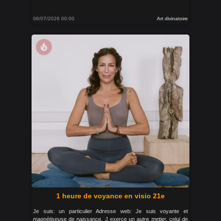
06/07/2026 00:00
Art divinatoire
local_fire_department
1 heure de voyance en visio 21e
Je suis: un particulier Adresse web: Je suis voyante et
magnétiseuse de naissance. J exerce un autre metier, celui de