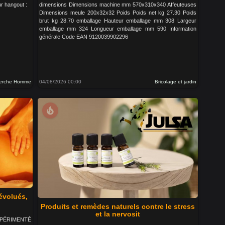
r hangout :
dimensions Dimensions machine mm 570x310x340 Affeuteuses
Dimensions meule 200x32x32 Poids Poids net kg 27.30 Poids
brut kg 28.70 emballage Hauteur emballage mm 308 Largeur
emballage mm 324 Longueur emballage mm 590 Information
générale Code EAN 9120039902296
erche Homme
04/08/2026 00:00
Bricolage et jardin
local_fire_department
évolués,
Produits et remèdes naturels contre le stress
et la nervosit
 EXPÉRIMENTÉ