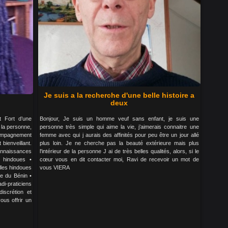
Je suis a la recherche d'une belle histoire a
deux
t Fort d’une
Bonjour, Je suis un homme veuf sans enfant, je suis une
 la personne,
personne très simple qui aime la vie, j’aimerais connaitre une
ompagnement
femme avec qui j aurais des affinités pour peu être un jour allé
bienveillant.
plus loin. Je ne cherche pas la beauté extérieure mais plus
onnaissances
l'intérieur de la personne J ai de très belles qualités, alors, si le
s hindoues •
cœur vous en dit contacter moi, Ravi de recevoir un mot de
elles hindoues
vous VIERA
fe du Bénin •
di-praticiens
iscrétion et
ous offrir un