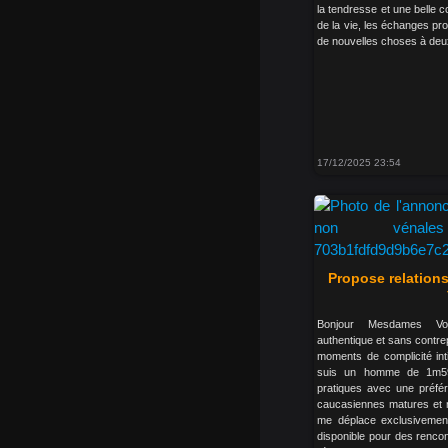
la tendresse et une belle 
de la vie, les échanges pro
de nouvelles choses à deux.
17/12/2025 23:54
Propose relation
Bonjour Mesdames Vo
authentique et sans contre
moments de complicité int
suis un homme de 1m59
pratiques avec une préf
caucasiennes matures et m
me déplace exclusivemen
disponible pour des rencon