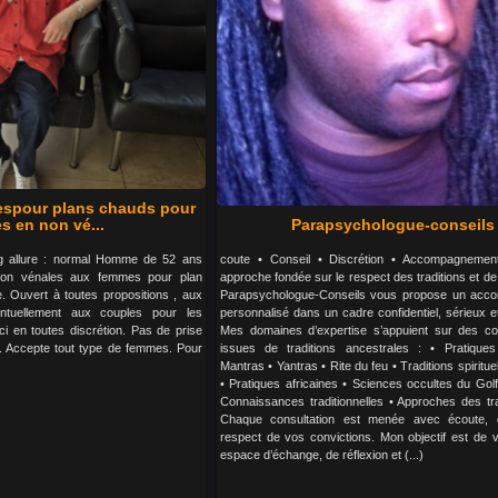
espour plans chauds pour
s en non vé...
Parapsychologue-conseils
kg allure : normal Homme de 52 ans
coute • Conseil • Discrétion • Accompagnemen
non vénales aux femmes pour plan
approche fondée sur le respect des traditions et de
. Ouvert à toutes propositions , aux
Parapsychologue-Conseils vous propose un acc
tuellement aux couples pour les
personnalisé dans un cadre confidentiel, sérieux et 
 en toutes discrétion. Pas de prise
Mes domaines d’expertise s’appuient sur des c
s . Accepte tout type de femmes. Pour
issues de traditions ancestrales : • Pratique
Mantras • Yantras • Rite du feu • Traditions spiritu
• Pratiques africaines • Sciences occultes du Gol
Connaissances traditionnelles • Approches des tra
Chaque consultation est menée avec écoute, d
respect de vos convictions. Mon objectif est de v
espace d’échange, de réflexion et (...)