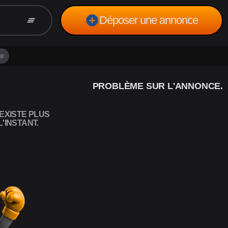
add_circle
Déposer une annonce
clear_all
te
PROBLÈME SUR L'ANNONCE.
EXISTE PLUS
'INSTANT.