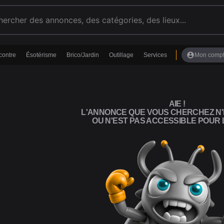
account_circle
contre
Ésotérisme
Brico/Jardin
Outillage
Services
Mon comp
AIE !
L'ANNONCE QUE VOUS CHERCHEZ N'
OU N'EST PAS ACCESSIBLE POUR L