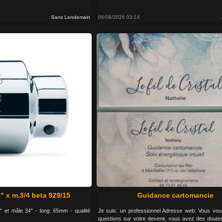
Sans Lendemain
06/08/2026 03:14
" x m.3/4 beta 929/15
Guidance cartomancie
" et mâle 34'' - long: 65mm - qualité
Je suis: un professionnel Adresse web: Vous vo
questions sur votre devenir, vous avez des doute