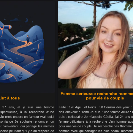
Femme serieusse recherche homme
lut à tous
pour vie de couple
’ai 37 ans, et je suis une femme
Taille : 170 Age : 24 Poids : 58 Couleur des yeux :
espectueuse, à la recherche d’une
des cheveux : Blond Je suis : une femme Allure :
 Je crois encore en l’amour vrai, celui
suis : celibataire Je m'appelle Cécilia, j'ai 24 ans 
confiance Je souhaite rencontrer un
femme célibataire à la recherche d'un homme auss
 bienveillant, qui partage les mêmes
pour une vie de couple. Je recherche pas l'homme 
porte peu tant qu’il y a du respect, de
homme avec qui partager les plus beaux moment