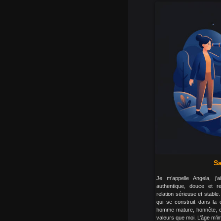
Sa
Je m’appelle Angela, j
authentique, douce et r
relation sérieuse et stable.
qui se construit dans la 
homme mature, honnête, et
valeurs que moi. L’âge m’im