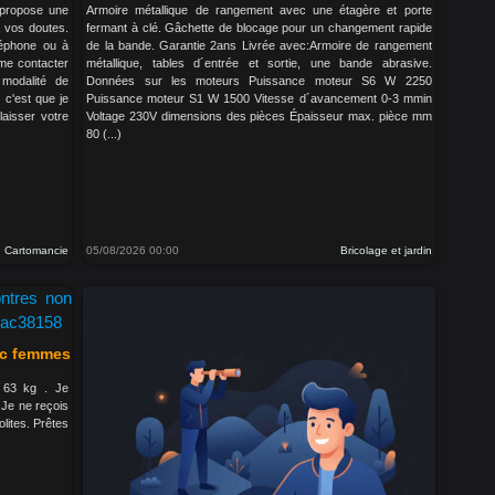
 propose une
Armoire métallique de rangement avec une étagère et porte
à vos doutes.
fermant à clé. Gâchette de blocage pour un changement rapide
léphone ou à
de la bande. Garantie 2ans Livrée avec:Armoire de rangement
 me contacter
métallique, tables d´entrée et sortie, une bande abrasive.
 modalité de
Données sur les moteurs Puissance moteur S6 W 2250
 c'est que je
Puissance moteur S1 W 1500 Vitesse d´avancement 0-3 mmin
laisser votre
Voltage 230V dimensions des pièces Épaisseur max. pièce mm
80 (...)
Cartomancie
05/08/2026 00:00
Bricolage et jardin
ec femmes
 63 kg . Je
Je ne reçois
lites. Prêtes