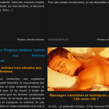
complicité. J’aime les moments simples
Pour plus ample connaissance, je suis disponible su
fonds, les rires sincères, et découvrir
 Si tu (...)
Femme cherche Homme
04/08/2026 00:00
Femme ch
s intimes non vénales aux
femmes
us recherchez une expérience
partie financière Je vous propose des
ime en toute simplicité et respect Je
 pour 63 kg ouvert à toutes les
érence pour les femmes européennes
Massages naturistes et tantriques, 
ûres Je ne reçois pas à domicile et
+2h voire +3h !
t en transports en commun Je suis
tres en région parisienne et je suis à
Je suis : un particulier Surface : 0 Par masseur