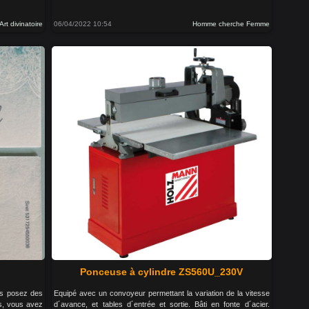
Art divinatoire
06/04/2022 10:54
Homme cherche Femme
Ponceuse à cylindre ZS560U_230V
us posez des
Equipé avec un convoyeur permettant la variation de la vitesse
s, vous avez
d´avance, et tables d´entrée et sortie. Bâti en fonte d´acier.