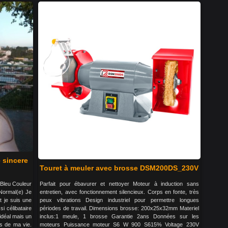
 sincere
Touret à meuler avec brosse DSM200DS_230V
 Bleu Couleur
Parfait pour ébavurer et nettoyer Moteur à induction sans
 Normal(e) Je
entretien, avec fonctionnement silencieux. Corps en fonte, très
et je suis une
peux vibrations Design industriel pour permettre longues
i célibataire
périodes de travail. Dimensions brosse: 200x25x32mm Materiel
idéal mais un
inclus:1 meule, 1 brosse Garantie 2ans Données sur les
s de ma vie.
moteurs Puissance moteur S6 W 900 S615% Voltage 230V