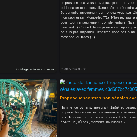
l'impression que vous n'avancez plus... Je vous
guidance en toute bienveillance afin de répondre 
Je consulte uniquement sur rendez-vous par té
mon cabinet sur Montbellet (71). N'hésitez pas à
pour tout renseignement complémentaire (tarif,
paiement...) Contact: tél:(si je ne vous répond pas
ne suis pas disponible, n'hésitez donc pas à me 
message) ou faites (...)
Outillage auto moco camion
05/08/2026 00:00
Propose rencontres non vénales av
Homme de 52 ans, mesurant 1m59 et pesant
propose des rencontres non vénales aux femmes. 
pas . Rencontres chez vous où dans des lieux inso
à vivre un , où des , moments inoubliables ?