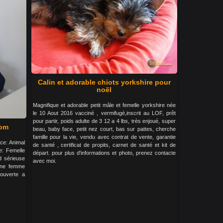
Calin et adorable chiots yorkshire pour
noël
Magnifique et adorable petit mâle et femelle yorkshire née
le 10 Aout 2016 vacciné , vermifugé,inscrit au LOF, prêt
pour partir, poids adulte de 3 12 a 4 lbs, très enjoué, super
com
beau, baby face, petit nez court, bas sur pattes, cherche
famille pour la vie, vendu avec contrat de vente, garantie
ce: Animal
de santé , certificat de propits, carnet de santé et kit de
e: Femelle
départ. pour plus d'informations et photo, prenez contacte
d sérieuse
avec moi.
 une femme
 ouverte a