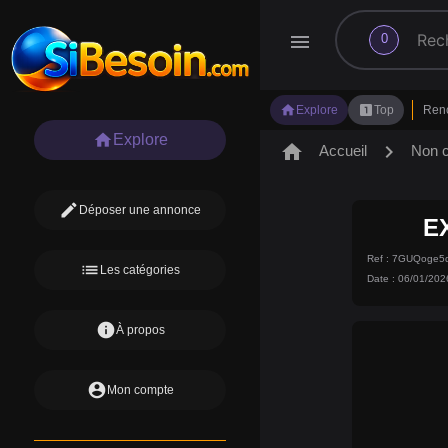
search
menu
0
home
looks_one
Explore
Top
Ren
home
Explore
home
chevron_right
Accueil
Non 
edit
Déposer une annonce
E
Ref : 7GUQoge
list
Les catégories
Date : 06/01/202
info
À propos
account_circle
Mon compte