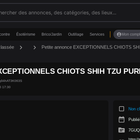
account_circle
contre
Ésotérisme
Brico/Jardin
Outillage
Services
Mon comp
chevron_right
chevron_right
classée
Petite annonce EXCEPTIONNELS CHIOTS S
XCEPTIONNELS CHIOTS SHIH TZU PURE
5q94hAT3K063S
6 17:30
crop_square
Non c
date_range
Publié
source
7GUQ
https: