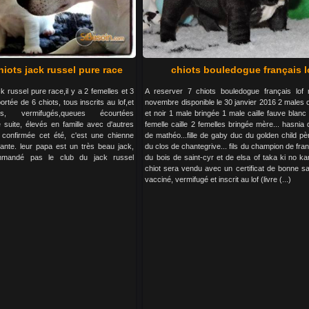
iots jack russel pure race
chiots bouledogue français l
k russel pure race,il y a 2 femelles et 3
A reserver 7 chiots bouledogue français lof
rtée de 6 chiots, tous inscrits au lof,et
novembre disponible le 30 janvier 2016 2 males c
s, vermifugés,queues écourtées
et noir 1 male bringée 1 male caille fauve blanc
e suite, élevés en famille avec d'autres
femelle caille 2 femelles bringée mère... hasni
confirmée cet été, c'est une chienne
de mathéo...fille de gaby duc du golden child pè
ante. leur papa est un très beau jack,
du clos de chantegrive... fils du champion de fr
ommandé pas le club du jack russel
du bois de saint-cyr et de elsa of taka ki no k
chiot sera vendu avec un certificat de bonne sa
vacciné, vermifugé et inscrit au lof (livre (...)