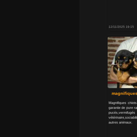
12/11/2025 19:15
magnifiques 
Magnifiques chiots
garantie de pure ra
pucés,vermifugé
vétérinaire,sociabi
autres animaux.