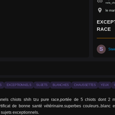
link
nels_ch
location_on
le man
EXCEPT
RACE
S
Ste
S
EXCEPTIONNELS
SUJETS
BLANCHES
CHAUSSETTES
YEUX
nnels chiots shih tzu pure race,portée de 5 chiots dont 2 mâ
rtificat de bonne santé vétérinaire.superbes couleurs..blanc 
sujets exceptionnels.