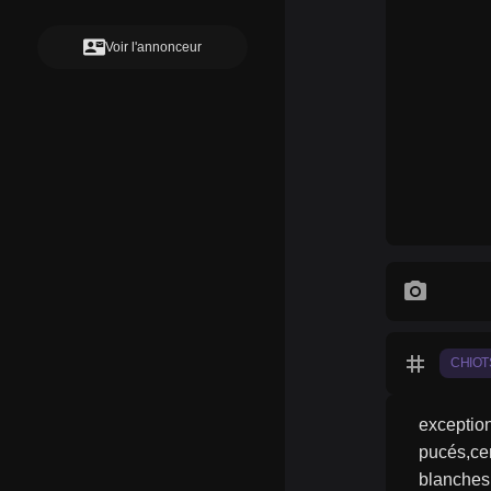
contact_mail
Voir l'annonceur
photo_camera
tag
CHIOT
exceptio
pucés,ce
blanches 