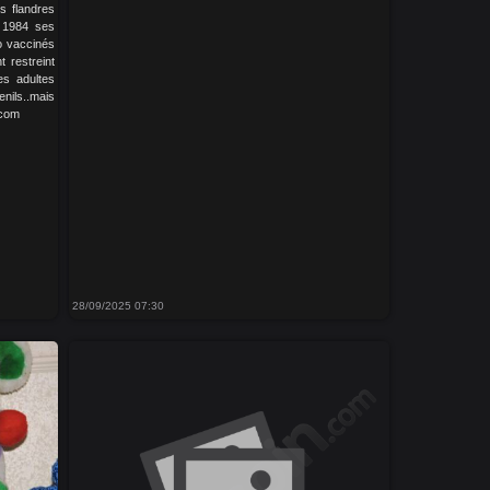
s flandres
s 1984 ses
mo vaccinés
 restreint
es adultes
nils..mais
.com
28/09/2025 07:30