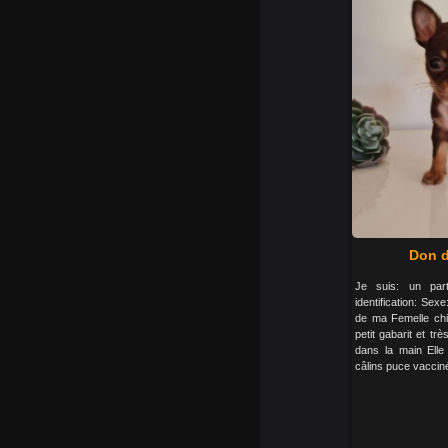
Don d
Je suis: un par
identification: Se
de ma Femelle chi
petit gabarit et tr
dans la main Elle
câlins puce vacciné