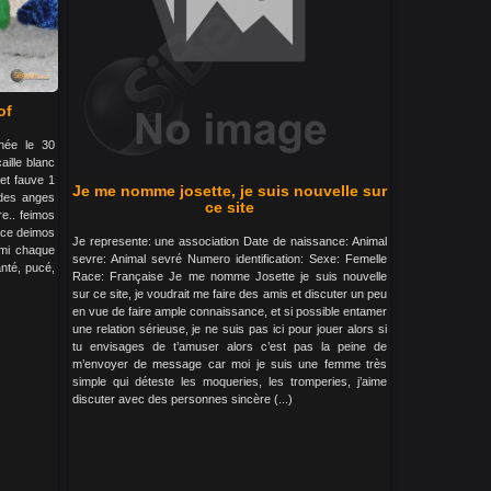
of
 née le 30
aille blanc
 et fauve 1
Je me nomme josette, je suis nouvelle sur
a des anges
ce site
re.. feimos
ance deimos
Je represente: une association Date de naissance: Animal
ami chaque
sevre: Animal sevré Numero identification: Sexe: Femelle
nté, pucé,
Race: Française Je me nomme Josette je suis nouvelle
sur ce site, je voudrait me faire des amis et discuter un peu
en vue de faire ample connaissance, et si possible entamer
une relation sérieuse, je ne suis pas ici pour jouer alors si
tu envisages de t’amuser alors c’est pas la peine de
m’envoyer de message car moi je suis une femme très
simple qui déteste les moqueries, les tromperies, j’aime
discuter avec des personnes sincère (...)