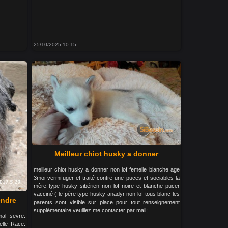
25/10/2025 10:15
Meilleur chiot husky a donner
meilleur chiot husky a donner non lof femelle blanche age
3moi vermifuger et traité contre une puces et sociables la
mère type husky sibérien non lof noire et blanche pucer
vacciné ( le père type husky anadyr non lof tous blanc les
endre
parents sont visible sur place pour tout renseignement
supplémentaire veuillez me contacter par mail;
al sevre:
elle Race: