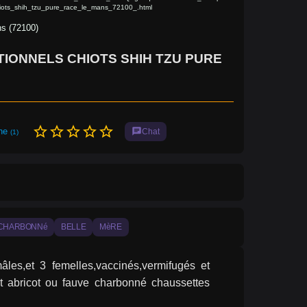
iots_shih_tzu_pure_race_le_mans_72100_.html
s (72100)
IONNELS CHIOTS SHIH TZU PURE
star_border
star_border
star_border
star_border
star_border
ine
chat
Chat
(1)
CHARBONNé
BELLE
MèRE
les,et 3 femelles,vaccinés,vermifugés et 
et abricot ou fauve charbonné chaussettes 