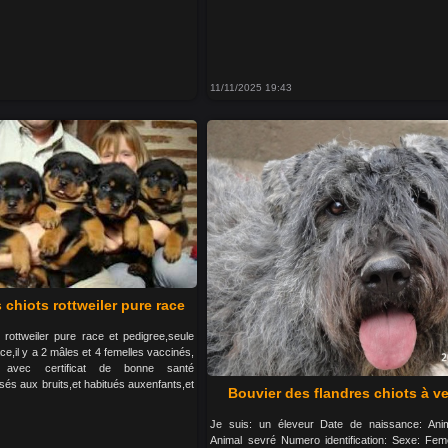
11/11/2025 19:43
chiots rottweiler pure race
 rottweiler pure race et pedigree,seule
ce,il y a 2 mâles et 4 femelles vaccinés,
s avec certificat de bonne santé
lisés aux bruits,et habitués auxenfants,et
Bouvier des flandres chiots à v
Je suis: un éleveur Date de naissance: Anim
Animal sevré Numero identification: Sexe: Fem