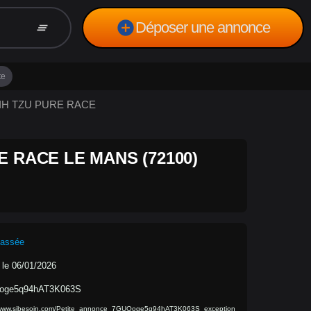
add_circle
Déposer une annonce
clear_all
te
HIH TZU PURE RACE
 RACE LE MANS (72100)
lassée
 le 06/01/2026
oge5q94hAT3K063S
//www.sibesoin.com/Petite_annonce_7GUQoge5q94hAT3K063S_exception