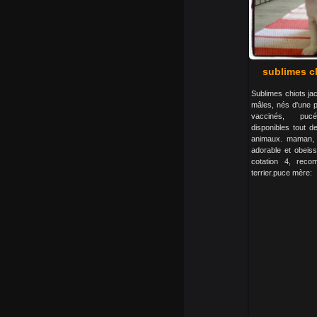
sublimes ch
Sublimes chiots jac
mâles, nés d'une po
vaccinés, pucé
disponibles tout d
animaux. maman, 
adorable et obeiss
cotation 4, rec
terrier.puce mère: