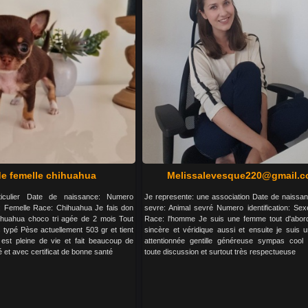
e femelle chihuahua
Melissalevesque220@gmail.
ticulier Date de naissance: Numero
Je represente: une association Date de naissan
xe: Femelle Race: Chihuahua Je fais don
sevre: Animal sevré Numero identification: Sex
huahua choco tri agée de 2 mois Tout
Race: l'homme Je suis une femme tout d'abor
ès typé Pèse actuellement 503 gr et tient
sincère et véridique aussi et ensuite je suis
 est pleine de vie et fait beaucoup de
attentionnée gentille généreuse sympas cool
 et avec certificat de bonne santé
toute discussion et surtout très respectueuse