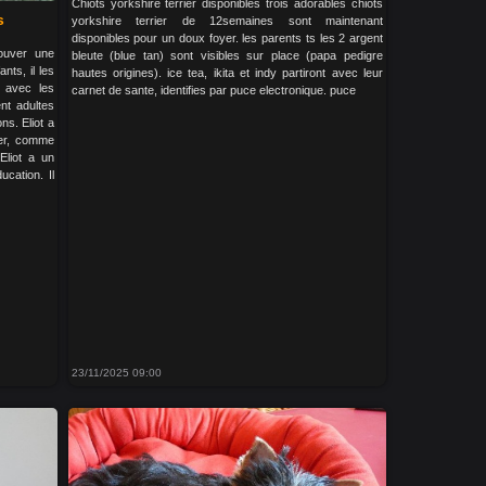
Chiots yorkshire terrier disponibles trois adorables chiots
s
yorkshire terrier de 12semaines sont maintenant
disponibles pour un doux foyer. les parents ts les 2 argent
rouver une
bleute (blue tan) sont visibles sur place (papa pedigre
ants, il les
hautes origines). ice tea, ikita et indy partiront avec leur
n avec les
carnet de sante, identifies par puce electronique. puce
ent adultes
ns. Eliot a
ler, comme
 Eliot a un
ucation. Il
23/11/2025 09:00