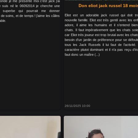
monde je me présente moi c'est jack j'ai
Don eliot jack russel 18 moi
e suis né le 06092014 je cherche une
ion superbe qui pourrait me donner
Eliot est un adorable jack russel qui doit t
e soins, et de temps ! j'aime les câlins
nouvelle famille. Eliot est très gentil avec les enf
able.
adore, il aime les humains et il s'entend bie
chats. Il faut impérativement que les chats soi
car Eliot très joueur est trop brutal avec les chato
besoin d'un jardin de préference pour se défou
tous les Jack Russels il lui faut de l'activité.
caractère plutot dominant et il n'a pas reçu d'éd
faut donc un maître (...)
26/11/2025 10:00