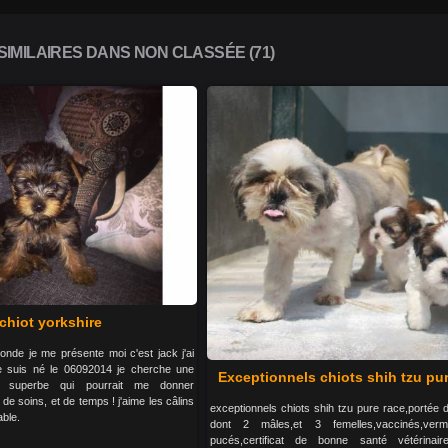
IMILAIRES DANS NON CLASSÉE (71)
chiot yorkshire
monde je me présente moi c'est jack j'ai
e suis né le 06092014 je cherche une
Exceptionnels chiots shih tzu pu
ion superbe qui pourrait me donner
e soins, et de temps ! j'aime les câlins
exceptionnels chiots shih tzu pure race,portée 
able.
dont 2 mâles,et 3 femelles,vaccinés,verm
pucés,certificat de bonne santé vétérinaire