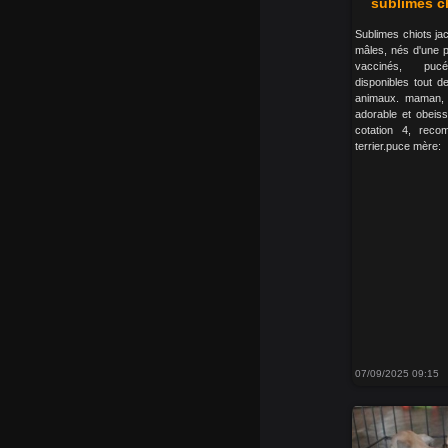
sublimes ch
Sublimes chiots jac
mâles, nés d'une po
vaccinés, pucé
disponibles tout d
animaux. maman, 
adorable et obeiss
cotation 4, rec
terrier.puce mère:
07/09/2025 09:15