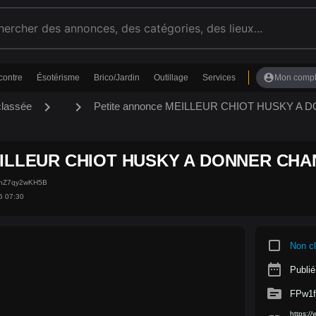
account_circle
contre
Ésotérisme
Brico/Jardin
Outillage
Services
Mon comp
chevron_right
chevron_right
classée
Petite annonce MEILLEUR CHIOT HUSKY A
ILLEUR CHIOT HUSKY A DONNER CHAN
4hZ7qy2wKH5B
5 07:30
crop_square
Non c
date_range
Publié
source
FPw1
https:/