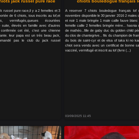
iots jack russel pure race
chiots bouledogue français l
k russel pure race,il y a 2 femelles et 3
A reserver 7 chiots bouledogue français lof
rtée de 6 chiots, tous inscrits au lof,et
novembre disponible le 30 janvier 2016 2 males c
s, vermifugés,queues écourtées
et noir 1 male bringée 1 male caille fauve blanc
e suite, élevés en famille avec d'autres
femelle caille 2 femelles bringée mère... hasni
confirmée cet été, c'est une chienne
de mathéo...fille de gaby duc du golden child pè
ante. leur papa est un très beau jack,
du clos de chantegrive... fils du champion de fr
ommandé pas le club du jack russel
du bois de saint-cyr et de elsa of taka ki no k
chiot sera vendu avec un certificat de bonne sa
vacciné, vermifugé et inscrit au lof (livre (...)
03/09/2025 11:45