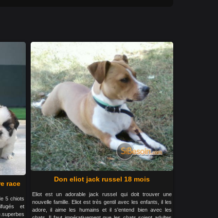
Don eliot jack russel 18 mois
re race
Eliot est un adorable jack russel qui doit trouver une
de 5 chiots
nouvelle famille. Eliot est très gentil avec les enfants, il les
ifugés et
adore, il aime les humains et il s'entend bien avec les
.superbes
chats. Il faut impérativement que les chats soient adultes