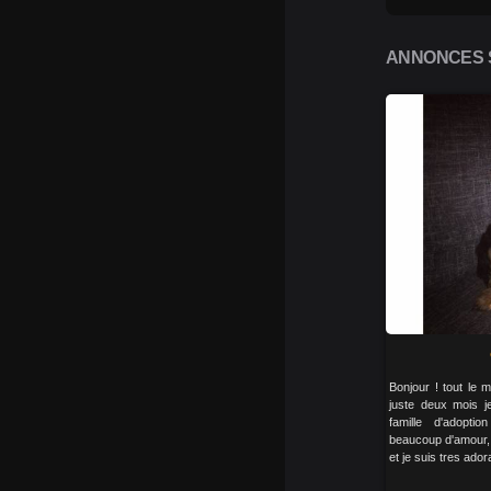
ANNONCES S
Bonjour ! tout le 
juste deux mois j
famille d'adopt
beaucoup d'amour, d
et je suis tres ador