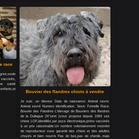
e race
gree,seule
s vaccinés,
nne santé
xenfants,et
Bouvier des flandres chiots à vendre
Je suis: un éleveur Date de naissance: Animal sevre:
Animal sevré Numero identification: Sexe: Femelle Race:
Bouvier des Flandres L'élevage de Bouviers des flandres
de la Dullague (N°siret )vous propose depuis 1984 ses
chiots LOF,identifiés par puce électronique,primo vaccinés
à un prix raisonnable.Un nombre volontairement restreint
de reproducteur vous garantit des chiots et des adultes
choyés et bien nourris Pas de box,pas de chenils..mais