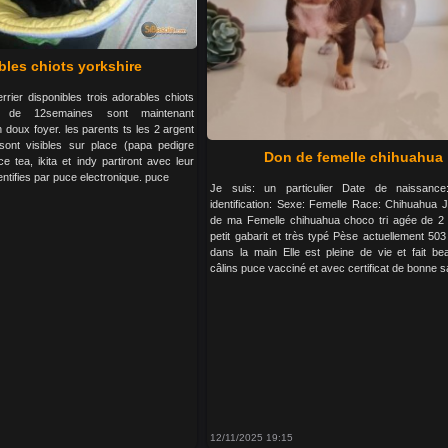
bles chiots yorkshire
rrier disponibles trois adorables chiots
er de 12semaines sont maintenant
 doux foyer. les parents ts les 2 argent
 sont visibles sur place (papa pedigre
Don de femelle chihuahua
ce tea, ikita et indy partiront avec leur
entifies par puce electronique. puce
Je suis: un particulier Date de naissanc
identification: Sexe: Femelle Race: Chihuahua J
de ma Femelle chihuahua choco tri agée de 2
petit gabarit et très typé Pèse actuellement 503 
dans la main Elle est pleine de vie et fait b
câlins puce vacciné et avec certificat de bonne s
12/11/2025 19:15