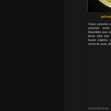
adora
Chiots yorkshire te
yorkshire terri
disponibles pour un
bleute (blue tan)
hautes origines). i
carnet de sante, id
23/11/2025 09:00