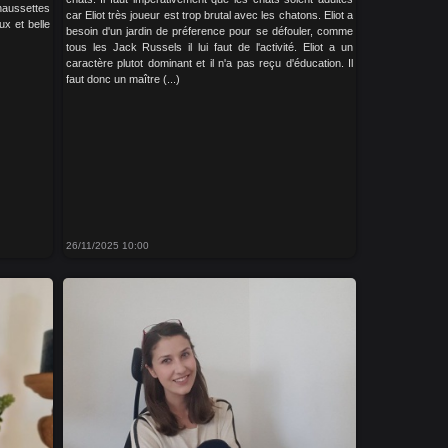
haussettes
car Eliot très joueur est trop brutal avec les chatons. Eliot a
ux et belle
besoin d'un jardin de préference pour se défouler, comme
tous les Jack Russels il lui faut de l'activité. Eliot a un
caractère plutot dominant et il n'a pas reçu d'éducation. Il
faut donc un maître (...)
26/11/2025 10:00