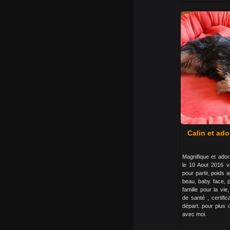
Calin et ado
Magnifique et ador
le 10 Aout 2016 va
pour partir, poids 
beau, baby face, p
famille pour la vi
de santé , certific
départ. pour plus 
avec moi.