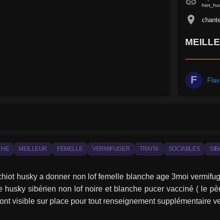
link
hiot_hu
location_on
chante
MEILLE
F
Fla
CHE
MEILLEUR
FEMELLE
VERMIFUGER
TRAITé
SOCIABLES
SIB
chiot husky a donner non lof femelle blanche age 3moi vermifuger
 husky sibérien non lof noire et blanche pucer vacciné ( le pèr
ont visible sur place pour tout renseignement supplémentaire ve