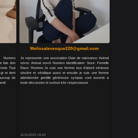
Melissalevesque220@gmail.com
e: Numero
Je represente: une association Date de naissance: Animal
e fais don
sevre: Animal sevré Numero identification: Sexe: Femelle
 mois Tout
Race: l'homme Je suis une femme tout d'abord sérieuse
gr et tient
sincère et véridique aussi et ensuite je suis une femme
eaucoup de
attentionnée gentille généreuse sympas cool ouverte a
anté
toute discussion et surtout très respectueuse
11/11/2025 19:43