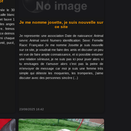
of
 née le 30
aille blanc
 et fauve 1
Je me nomme josette, je suis nouvelle sur
a des anges
ce site
re.. feimos
ance deimos
Je represente: une association Date de naissance: Animal
ami chaque
sevre: Animal sevré Numero identification: Sexe: Femelle
nté, pucé,
Race: Française Je me nomme Josette je suis nouvelle
sur ce site, je voudrait me faire des amis et discuter un peu
en vue de faire ample connaissance, et si possible entamer
une relation sérieuse, je ne suis pas ici pour jouer alors si
tu envisages de t’amuser alors c’est pas la peine de
m’envoyer de message car moi je suis une femme très
simple qui déteste les moqueries, les tromperies, j’aime
discuter avec des personnes sincère (...)
23/08/2025 16:42