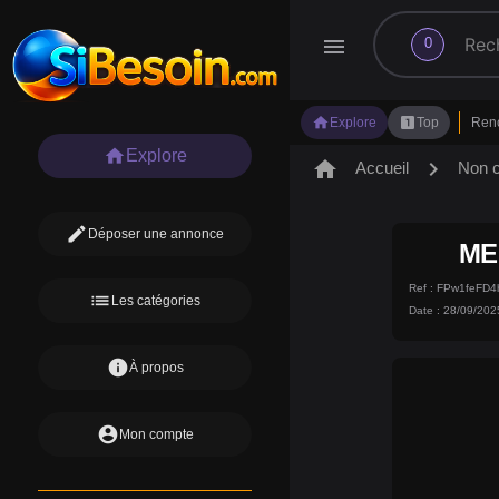
search
menu
0
home
looks_one
Explore
Top
Ren
home
Explore
home
chevron_right
Accueil
Non 
edit
Déposer une annonce
ME
Ref : FPw1feFD
list
Les catégories
Date : 28/09/202
info
À propos
account_circle
Mon compte