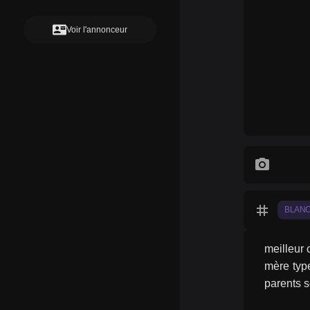
contact_mail
Voir l'annonceur
photo_camera
tag
BLAN
meilleur 
mère type
parents s