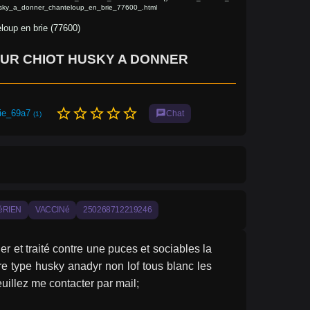
sky_a_donner_chanteloup_en_brie_77600_.html
loup en brie (77600)
UR CHIOT HUSKY A DONNER
star_border
star_border
star_border
star_border
star_border
vie_69a7
chat
Chat
(1)
éRIEN
VACCINé
250268712219246
 et traité contre une puces et sociables la 
e type husky anadyr non lof tous blanc les 
uillez me contacter par mail;