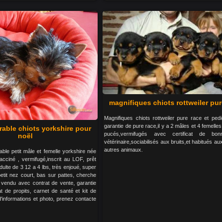
magnifiques chiots rottweiler pur
Magnifiques chiots rottweiler pure race et pedi
garantie de pure race,il y a 2 mâles et 4 femelle
rable chiots yorkshire pour
pucés,vermifugés avec certificat de bo
noël
vétérinaire,sociabilisés aux bruits,et habitués au
autres animaux.
able petit mâle et femelle yorkshire née
cciné , vermifugé,inscrit au LOF, prêt
adulte de 3 12 a 4 lbs, très enjoué, super
etit nez court, bas sur pattes, cherche
e, vendu avec contrat de vente, garantie
at de propits, carnet de santé et kit de
d'informations et photo, prenez contacte