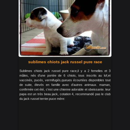
sublimes chiots jack russel pure race
Sublimes chiots jack russel pure race,il y a 2 femelles et 3
mâles, nés d'une portée de 6 chiots, tous inscrits au lof,et
vaccinés, pucés, vermifugés,queues écourtées disponibles tout
de suite, élevés en famille avec d'autres animaux. maman,
confirmée cet été, c'est une chienne adorable et obeissante. leur
papa est un très beau jack, cotation 4, recommandé pas le club
du jack russel terrier.puce mère: