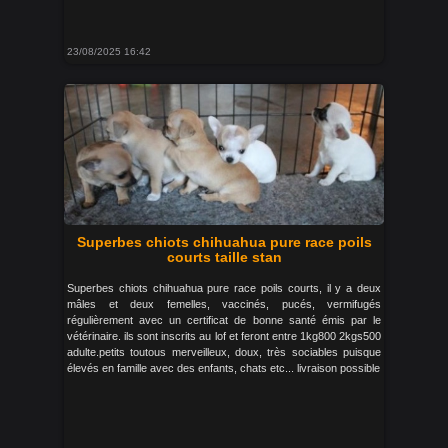
23/08/2025 16:42
Superbes chiots chihuahua pure race poils
courts taille stan
Superbes chiots chihuahua pure race poils courts, il y a deux
mâles et deux femelles, vaccinés, pucés, vermifugés
régulièrement avec un certificat de bonne santé émis par le
vétérinaire. ils sont inscrits au lof et feront entre 1kg800 2kgs500
adulte.petits toutous merveilleux, doux, très sociables puisque
élevés en famille avec des enfants, chats etc... livraison possible