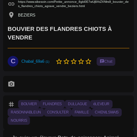
https://www.sibesoin.com/Petite_annonce_8gki0E7wUj8AtZXNlrs9_bouvier_de
link
s_flandres_chiots_agrave_vendre_beziers.html
location_on
BEZIERS
BOUVIER DES FLANDRES CHIOTS À
VENDRE
C
star_border
star_border
star_border
star_border
star_border
Chabal_69a6
chat
Chat
(1)
photo_camera
tag
BOUVIER
FLANDRES
DULLAGUE
éLEVEUR
RAISONNABLEUN
CONSULTER
FAMILLE
CHENILSMAIS
NOURRIS