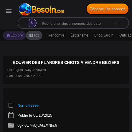
Déposer une annonce
menu
search
clear_all
0
home
looks_one
Explore
Top
Rencontre
Ésotérisme
Brico/Jardin
Outilla
BOUVIER DES FLANDRES CHIOTS À VENDRE BEZIERS
Ref : 8gki0E7wUj8AtZXNlrs9
Date : 05/10/2025 21:00
crop_square
Non classée
date_range
Publié le 05/10/2025
source
8gki0E7wUj8AtZXNlrs9