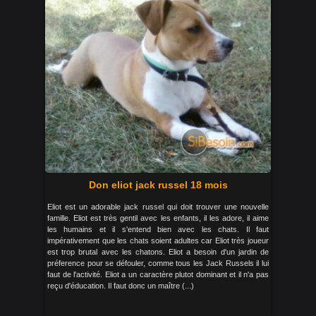
Don eliot jack russel 18 mois
Eliot est un adorable jack russel qui doit trouver une nouvelle
famille. Eliot est très gentil avec les enfants, il les adore, il aime
les humains et il s'entend bien avec les chats. Il faut
impérativement que les chats soient adultes car Eliot très joueur
est trop brutal avec les chatons. Eliot a besoin d'un jardin de
préference pour se défouler, comme tous les Jack Russels il lui
faut de l'activité. Eliot a un caractère plutot dominant et il n'a pas
reçu d'éducation. Il faut donc un maître (...)