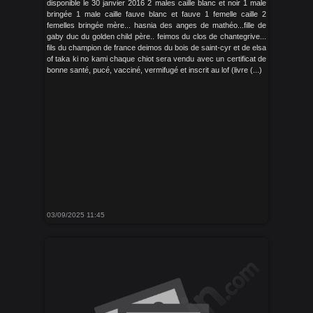
disponible le 30 janvier 2016 2 males caille blanc et noir 1 male
bringée 1 male caille fauve blanc et fauve 1 femelle caille 2
femelles bringée mère... hasnia des anges de mathéo...fille de
gaby duc du golden child père.. feimos du clos de chantegrive...
fils du champion de france deimos du bois de saint-cyr et de elsa
of taka ki no kami chaque chiot sera vendu avec un certificat de
bonne santé, pucé, vacciné, vermifugé et inscrit au lof (livre (...)
03/09/2025 11:45