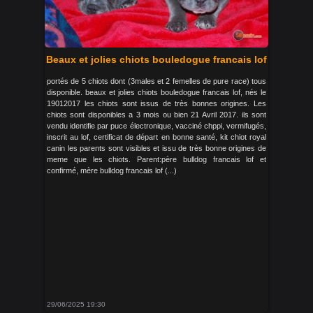
Beaux et jolies chiots bouledogue francais lof
portés de 5 chiots dont (3males et 2 femelles de pure race) tous
disponible. beaux et jolies chiots bouledogue francais lof, nés le
19012017 les chiots sont issus de très bonnes origines. Les
chiots sont disponibles a 3 mois ou bien 21 Avril 2017. ils sont
vendu identifie par puce électronique, vacciné chppi, vermifugés,
inscrit au lof, certificat de départ en bonne santé, kit chiot royal
canin les parents sont visibles et issu de très bonne origines de
meme que les chiots. Parent:père bulldog francais lof et
confirmé, mère bulldog francais lof (...)
29/06/2025 19:30