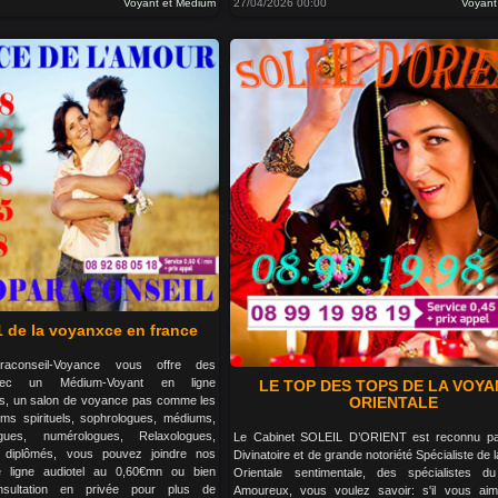
Voyant et Medium
27/04/2026 00:00
Voyant
1 de la voyanxce en france
raconseil-Voyance vous offre des
avec un Médium-Voyant en ligne
LE TOP DES TOPS DE LA VOY
s, un salon de voyance pas comme les
ORIENTALE
ms spirituels, sophrologues, médiums,
ogues, numérologues, Relaxologues,
Le Cabinet SOLEIL D’ORIENT est reconnu par
 diplômés, vous pouvez joindre nos
Divinatoire et de grande notoriété Spécialiste de
 ligne audiotel au 0,60€mn ou bien
Orientale sentimentale, des spécialistes d
sultation en privée pour plus de
Amoureux, vous voulez savoir: s'il vous aim