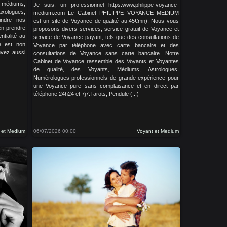
, médiums,
Je suis: un professionnel https:www.philippe-voyance-
xologues,
medium.com Le Cabinet PHILIPPE VOYANCE MEDIUM
indre nos
est un site de Voyance de qualité au,45€mn). Nous vous
en prendre
proposons divers services; service gratuit de Voyance et
ntialité au
service de Voyance payant, tels que des consultations de
e est non
Voyance par téléphone avec carte bancaire et des
ouvez aussi
consultations de Voyance sans carte bancaire. Notre
Cabinet de Voyance rassemble des Voyants et Voyantes
de qualité, des Voyants, Médiums, Astrologues,
Numérologues professionnels de grande expérience pour
une Voyance pure sans complaisance et en direct par
téléphone 24h24 et 7j7.Tarots, Pendule (...)
 et Medium
06/07/2026 00:00
Voyant et Medium