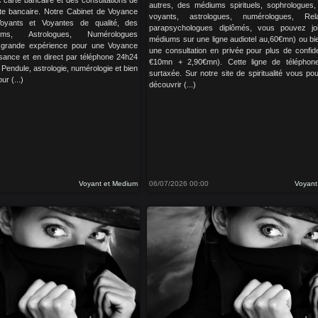
 carte bancaire et des consultations de
autres, des médiums spirituels, sophrologues
e bancaire. Notre Cabinet de Voyance
voyants, astrologues, numérologues, Rela
oyants et Voyantes de qualité, des
parapsychologues diplômés, vous pouvez jo
ums, Astrologues, Numérologues
médiums sur une ligne audiotel au,60€mn) ou bi
e grande expérience pour une Voyance
une consultation en privée pour plus de confide
sance et en direct par téléphone 24h24
€10mn + 2,90€mn). Cette ligne de téléphon
, Pendule, astrologie, numérologie et bien
surtaxée. Sur notre site de spiritualité vous p
r (...)
découvrir (...)
Voyant et Medium
06/07/2026 00:00
Voyant