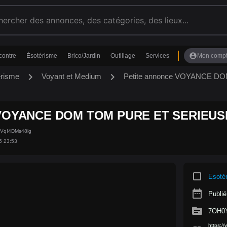
account_circle
contre
Ésotérisme
Brico/Jardin
Outillage
Services
Mon comp
chevron_right
chevron_right
érisme
Voyant et Medium
Petite annonce VOYANCE 
VOYANCE DOM TOM PURE ET SERIEUSE
oVqI4DMs48lg
5 23:53
crop_square
Esoté
date_range
Publié
source
7OH0Y
https:/