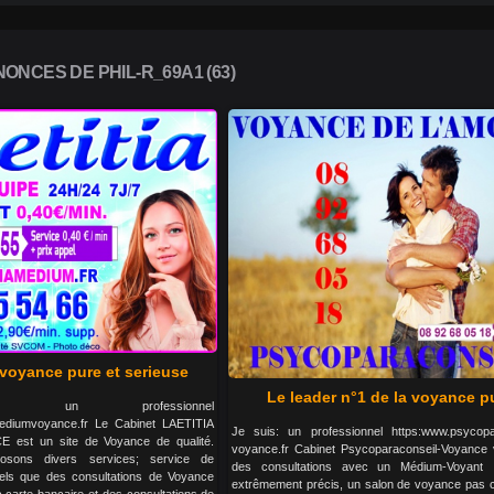
ONCES DE PHIL-R_69A1 (63)
 voyance pure et serieuse
Le leader n°1 de la voyance p
 un professionnel
amediumvoyance.fr Le Cabinet LAETITIA
Je suis: un professionnel https:www.psycopa
est un site de Voyance de qualité.
voyance.fr Cabinet Psycoparaconseil-Voyance 
sons divers services; service de
des consultations avec un Médium-Voyant
els que des consultations de Voyance
extrêmement précis, un salon de voyance pas