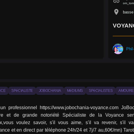
link
om_tom_
location_on
basse 
VOYAN
Phil
NCE
SPéCIALISTE
JOBOCHANIA
MéDIUMS
SPéCIALISTES
AMOURE
 un professionnel https://www.jobochania-voyance.com JoBo
ire et de grande notoriété Spécialiste de la Voyance sen
,vous voulez savoir, s'il vous aime, s'il va revenir, s'il
nce et en direct par téléphone 24h/24 et 7j/7 au,60€/mn) Tarots