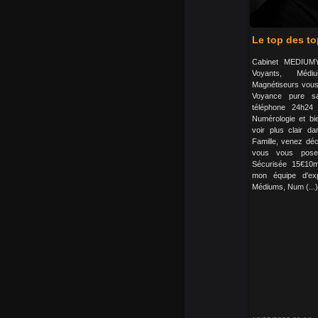
Le top des t
Cabinet MEDIUM
Voyants, Médiu
Magnétiseurs vous 
Voyance pure sa
téléphone 24h24 
Numérologie et bi
voir plus clair da
Famille, venez dé
vous vous pose
Sécurisée 15€10m
mon équipe d'exp
Médiums, Num (...)