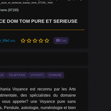
pure_et_serieuse_basse_terre_97100_.html
terre (97100)
CE DOM TOM PURE ET SERIEUSE
star_border
star_border
star_border
star_border
star_border
-r_69a1
chat
Chat
(64)
UX
TéLéPHONE
VOYANTS
DOMAINE
chania Voyance est reconnu par les Arts 
timentale, des spécialistes du domaine 
 va vous appeler? une Voyance pure sans 
, Pendule, astrologie, numérologie et bien 