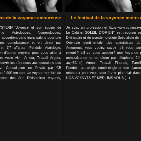
ops de la voyance amoureuse
Le festival de la voyance moins
YSTERIA Voyance et son équipe de
Je suis: un professionnel https:www.voyance-
ms, Astrologues, Numérologues,
Le Cabinet SOLEIL D’ORIENT est reconnu par
accueillent dans leurs salons pour une
Divinatoire et de grande notoriété Spécialiste de
ns complaisance et en direct par
Orientale sentimentale, des spécialistes d
et 7j7 aTarots, Pendule, Astrologie,
Amoureux, vous voulez savoir: s'il vous aim
en d'autres moyens pour vous aider à
revenir? s'il va vous appeler? une Voyance 
ns votre vie : Amour, Travail, Argent,
complaisance et en direct par téléphone 24h
couvrir les réponses aux questions que
au,45€mn) Amour, Travail, Finance, Famill
z. Consultation en Privée par CB
Pendule, astrologie, numérologie et bien d'aut
n 2.90€ mn sup. Un voyant membre de
orientaux pour vous aider à voir plus clair dans
erts des Arts Divinatoires Voyants,
NOS VOYANTS ET MEDIUMS VOUS (...)