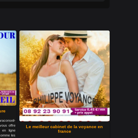
ure
raconseil-
vous offre
Le meilleur cabinet de la voyance en
 en ligne
france
 comme les