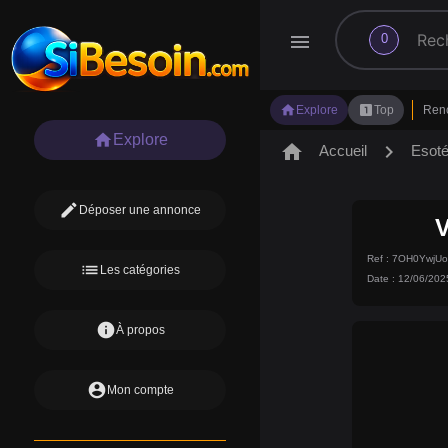
search
menu
0
home
looks_one
Explore
Top
Ren
home
Explore
home
chevron_right
Accueil
Esot
edit
Déposer une annonce
Ref : 7OH0YwjU
list
Les catégories
Date : 12/06/202
info
À propos
account_circle
Mon compte