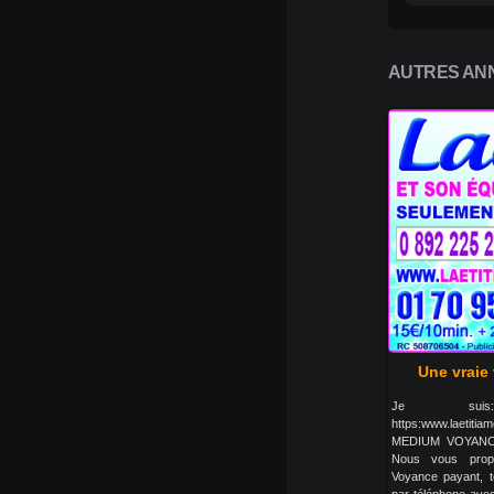
AUTRES ANN
Une vraie
Je suis:
https:www.laetiti
MEDIUM VOYANCE 
Nous vous propo
Voyance payant, t