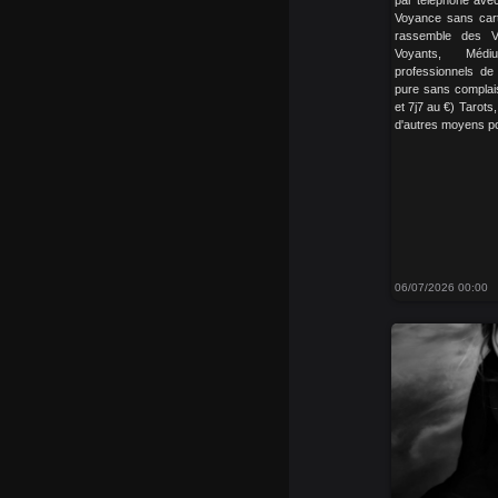
par téléphone avec
Voyance sans cart
rassemble des V
Voyants, Médi
professionnels d
pure sans complai
et 7j7 au €) Tarots
d'autres moyens pou
06/07/2026 00:00