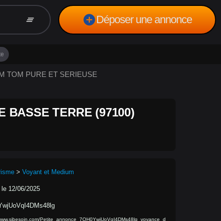
add_circle
Déposer une annonce
clear_all
te
DOM TOM PURE ET SERIEUSE
 BASSE TERRE (97100)
risme
>
Voyant et Medium
 le 12/06/2025
wjUoVqI4DMs48lg
/www.sibesoin.com/Petite_annonce_7OH0YwjUoVqI4DMs48lg_voyance_d