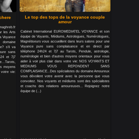
Le top des tops de la voyance couple
 chere
amour
maghreb.fr
Cabinet International EUROMEDIATEL VOYANCE et son
 les Arts
équipe de Voyants, Médiums, Astrologues, Numérologues,
 la Voyance
Magnétiseurs vous accueillent dans leurs salons pour une
u domaine
Voyance pure sans complaisance et en direct par
e? s'il va
téléphone 24h24 et 7j7 au Tarots, Pendule, astrologie,
pure sans
numérologie et bien d'autres moyens orientaux pour vous
24 et 7j7
aider à voir plus clair dans votre vie: NOS VOYANTS ET
e…Tarots,
MEDIUMS VOUS REPONDENT SANS
res moyens
COMPLAISANCE...Des spécialistes du domaine Amoureux
 votre vie:
vous dévoilent votre avenir avec la personne que vous
convoitez. Nos voyants et médiums sont des spécialistes
et coachs des relations amoureuses... Rejoignez notre
équipe de (...)