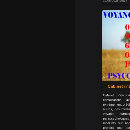
19/05/2026 20:14
Cabinet n°
Cabinet Psycopa
consultations 
extrêmement préci
autres, des médiu
voyants, astrol
parapsychologues
médiums sur une
prendre une con