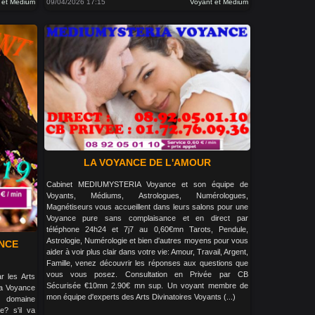
 et Medium
09/04/2026 17:15
Voyant et Medium
LA VOYANCE DE L'AMOUR
Cabinet MEDIUMYSTERIA Voyance et son équipe de
Voyants, Médiums, Astrologues, Numérologues,
Magnétiseurs vous accueillent dans leurs salons pour une
Voyance pure sans complaisance et en direct par
téléphone 24h24 et 7j7 au 0,60€mn Tarots, Pendule,
Astrologie, Numérologie et bien d'autres moyens pour vous
ANCE
aider à voir plus clair dans votre vie: Amour, Travail, Argent,
Famille, venez découvrir les réponses aux questions que
vous vous posez. Consultation en Privée par CB
 les Arts
Sécurisée €10mn 2.90€ mn sup. Un voyant membre de
 la Voyance
mon équipe d'experts des Arts Divinatoires Voyants (...)
u domaine
e? s'il va