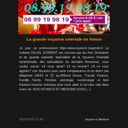
La grande voyance orientale en france
Je suis: un professionnel https:www.voyance-maghreb.fr Le
Cabinet SOLEIL D’ORIENT est reconnu par les Arts Divinatoire
et de grande notoriété Spécialiste de la Voyance Orientale
sentimentale, des spécialistes du domaine Amoureux, vous
voulez savoir: s'il vous aime? s'il va revenir? s'il va vous
appeler? une Voyance pure sans complaisance et en direct par
téléphone 24h24 et 7j7 au,45€mn) Amour, Travail, Finance,
Famille…Tarots, Pendule, astrologie, numérologie et bien
d'autres moyens orientaux pour vous aider à voir plus clair dans
votre vie: NOS VOYANTS ET MEDIUMS VOUS (...)
30/07/2025 12:46
Voyant et Medium