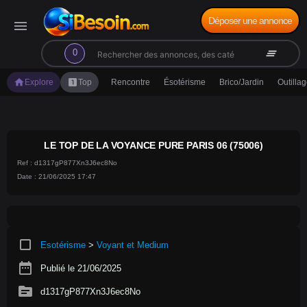
Déposer une annonce
menu
search
clear_all
0
home
looks_one
Explore
Top
Rencontre
Ésotérisme
Brico/Jardin
Outilla
LE TOP DE LA VOYANCE PURE PARIS 06 (75006)
Ref : d1317gP877Xn3J6ec8No
Date : 21/06/2025 17:47
crop_square
Esotérisme
>
Voyant et Medium
date_range
Publié le 21/06/2025
source
d1317gP877Xn3J6ec8No