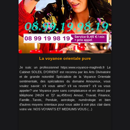
La voyance orientale pure
Je suis: un professionnel https:www.voyance-maghreb.fr Le
Cabinet SOLEIL D’ORIENT est reconnu par les Arts Divinatoire
et de grande notoriété Spécialiste de la Voyance Orientale
sentimentale, des spécialistes du domaine Amoureux, vous
voulez savoir: s'il vous aime? s'il va revenir? s'il va vous
appeler? une Voyance pure sans complaisance et en direct par
téléphone 24h24 et 7j7 au,45€mn) Amour, Travail, Finance,
Famille…Tarots, Pendule, astrologie, numérologie et bien
d'autres moyens orientaux pour vous aider à voir plus clair dans
votre vie: NOS VOYANTS ET MEDIUMS VOUS (...)