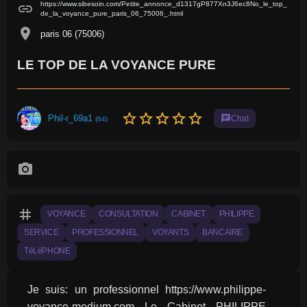
https://www.sibesoin.com/Petite_annonce_d1317gP877Xn3J6ec8No_le_top_
link
de_la_voyance_pure_paris_06_75006_.html
location_on
paris 06 (75006)
LE TOP DE LA VOYANCE PURE
star_border
star_border
star_border
star_border
star_border
Phil-r_69a1
chat
Chat
(64)
photo_camera
tag
VOYANCE
CONSULTATION
CABINET
PHILIPPE
SERVICE
PROFESSIONNEL
VOYANTS
BANCAIRE
TéLéPHONE
Je suis: un professionnel https://www.philippe-
voyance-medium.com Le Cabinet PHILIPPE 