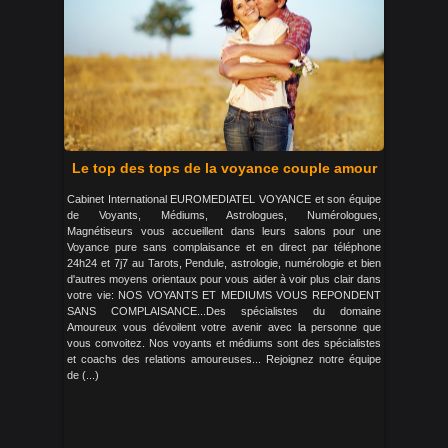
Le top des tops de la voyance couple amour
Cabinet International EUROMEDIATEL VOYANCE et son équipe
de Voyants, Médiums, Astrologues, Numérologues,
Magnétiseurs vous accueillent dans leurs salons pour une
Voyance pure sans complaisance et en direct par téléphone
24h24 et 7j7 au Tarots, Pendule, astrologie, numérologie et bien
d'autres moyens orientaux pour vous aider à voir plus clair dans
votre vie: NOS VOYANTS ET MEDIUMS VOUS REPONDENT
SANS COMPLAISANCE...Des spécialistes du domaine
Amoureux vous dévoilent votre avenir avec la personne que
vous convoitez. Nos voyants et médiums sont des spécialistes
et coachs des relations amoureuses... Rejoignez notre équipe
de (...)