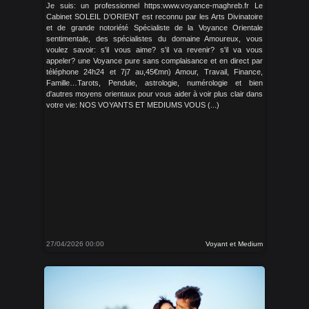
Je suis: un professionnel https:www.voyance-maghreb.fr Le
Cabinet SOLEIL D’ORIENT est reconnu par les Arts Divinatoire
et de grande notoriété Spécialiste de la Voyance Orientale
sentimentale, des spécialistes du domaine Amoureux, vous
voulez savoir: s'il vous aime? s'il va revenir? s'il va vous
appeler? une Voyance pure sans complaisance et en direct par
téléphone 24h24 et 7j7 au,45€mn) Amour, Travail, Finance,
Famille…Tarots, Pendule, astrologie, numérologie et bien
d'autres moyens orientaux pour vous aider à voir plus clair dans
votre vie: NOS VOYANTS ET MEDIUMS VOUS (...)
27/04/2026 00:00
Voyant et Medium