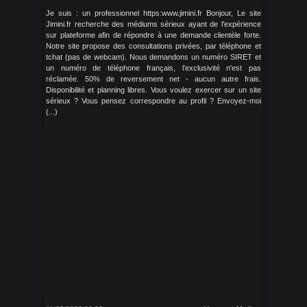
Je suis : un professionnel https:www.jimini.fr Bonjour, Le site
Jimini.fr recherche des médiums sérieux ayant de l'expérience
sur plateforme afin de répondre à une demande clientèle forte.
Notre site propose des consultations privées, par téléphone et
tchat (pas de webcam). Nous demandons un numéro SIRET et
un numéro de téléphone français, l'exclusivité n'est pas
réclamée. 50% de reversement net - aucun autre frais.
Disponibilité et planning libres. Vous voulez exercer sur un site
sérieux ? Vous pensez correspondre au profil ? Envoyez-moi
(...)