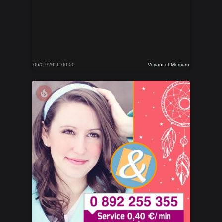
06/07/2026 00:00
Voyant et Medium
local_fire_department