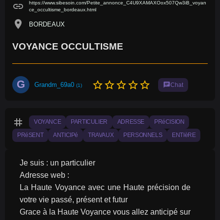
https://www.sibesoin.com/Petite_annonce_C4U9XAMAXOox507Qw3iB_voyan
link
ce_occultisme_bordeaux.html
location_on
BORDEAUX
VOYANCE OCCULTISME
G
star_border
star_border
star_border
star_border
star_border
Grandm_69a0
chat
Chat
(1)
tag
VOYANCE
PARTICULIER
ADRESSE
PRéCISION
PRéSENT
ANTICIPé
TRAVAUX
PERSONNELS
ENTIèRE
Je suis : un particulier
Adresse web :
La Haute Voyance avec une Haute précision de 
votre vie passé, présent et futur
Grace à la Haute Voyance vous allez anticipé sur 