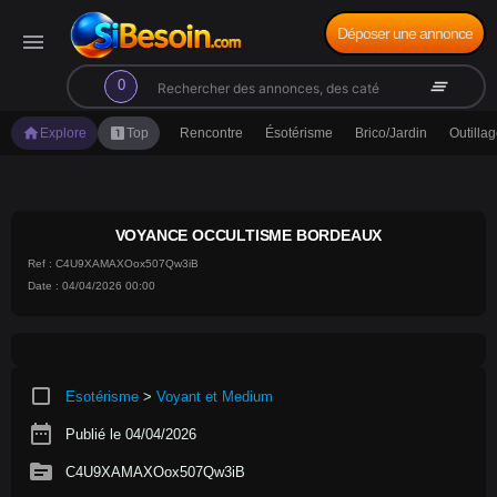
Déposer une annonce
menu
search
clear_all
0
home
looks_one
Explore
Top
Rencontre
Ésotérisme
Brico/Jardin
Outilla
VOYANCE OCCULTISME BORDEAUX
Ref : C4U9XAMAXOox507Qw3iB
Date : 04/04/2026 00:00
crop_square
Esotérisme
>
Voyant et Medium
date_range
Publié le 04/04/2026
source
C4U9XAMAXOox507Qw3iB