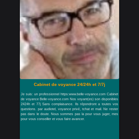
Cabinet de voyance 24/24h et 7/7j
Je suis: un professionnel https:www.belle-voyance.com Cabinet
de voyance Belle-voyance.com Nos voyant(es) son disponibles
2424h et 77j Sans complaisance. Ils répondront a toutes vos
questions. par audiotel, voyance privé, tchat et mail. Ne rester
pas dans le doute. Nous sommes pas la pour vous juger, mes
pour vous conseiller et vous faire avancer.