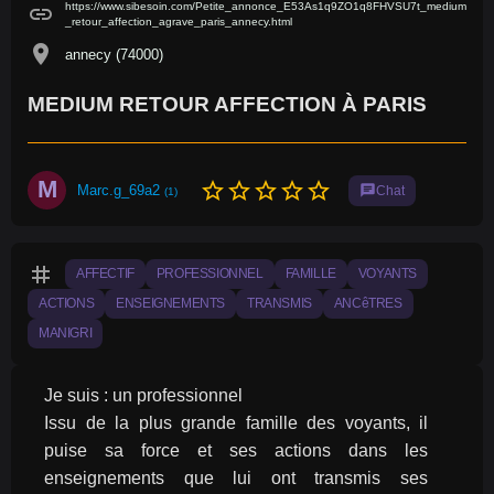
https://www.sibesoin.com/Petite_annonce_E53As1q9ZO1q8FHVSU7t_medium
link
_retour_affection_agrave_paris_annecy.html
location_on
annecy (74000)
MEDIUM RETOUR AFFECTION À PARIS
M
star_border
star_border
star_border
star_border
star_border
Marc.g_69a2
chat
Chat
(1)
tag
AFFECTIF
PROFESSIONNEL
FAMILLE
VOYANTS
ACTIONS
ENSEIGNEMENTS
TRANSMIS
ANCêTRES
MANIGRI
Je suis : un professionnel
Issu de la plus grande famille des voyants, il 
puise sa force et ses actions dans les 
enseignements que lui ont transmis ses 