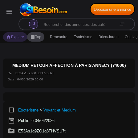
Déposer une annonce
menu
search
clear_all
0
home
looks_one
Explore
Top
Rencontre
Ésotérisme
Brico/Jardin
Outilla
MEDIUM RETOUR AFFECTION À PARIS ANNECY (74000)
Ref : E53As1q9ZO1q8FHVSU7t
Date : 04/06/2026 00:00
crop_square
Esotérisme
>
Voyant et Medium
date_range
Publié le 04/06/2026
source
E53As1q9ZO1q8FHVSU7t