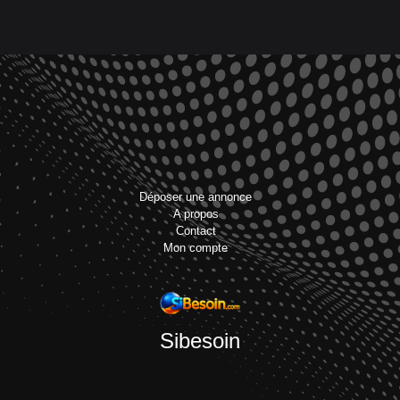
Déposer une annonce
A propos
Contact
Mon compte
Sibesoin