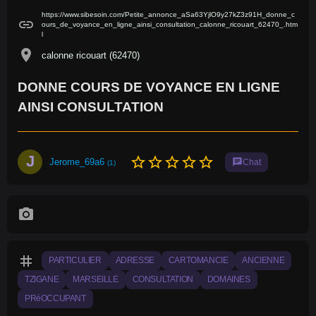
https://www.sibesoin.com/Petite_annonce_aSa63YjlO9y27kZ3z91H_donne_c
link
ours_de_voyance_en_ligne_ainsi_consultation_calonne_ricouart_62470_.htm
l
location_on
calonne ricouart (62470)
DONNE COURS DE VOYANCE EN LIGNE
AINSI CONSULTATION
J
star_border
star_border
star_border
star_border
star_border
Jerome_69a6
chat
Chat
(1)
photo_camera
tag
PARTICULIER
ADRESSE
CARTOMANCIE
ANCIENNE
TZIGANE
MARSEILLE
CONSULTATION
DOMAINES
PRéOCCUPANT