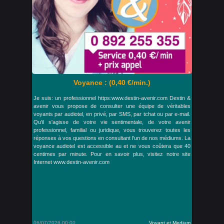
Voyance : (0,40 €/min.)
Je suis: un professionnel https:www.destin-avenir.com Destin &
avenir vous propose de consulter une équipe de véritables
voyants par audiotel, en privé, par SMS, par tchat ou par e-mail.
Qu'il s'agisse de votre vie sentimentale, de votre avenir
professionnel, familial ou juridique, vous trouverez toutes les
réponses à vos questions en consultant l'un de nos médiums. La
voyance audiotel est accessible au et ne vous coûtera que 40
centimes par minute. Pour en savoir plus, visitez notre site
Internet www.destin-avenir.com
06/07/2026 00:00
Voyant et Medium