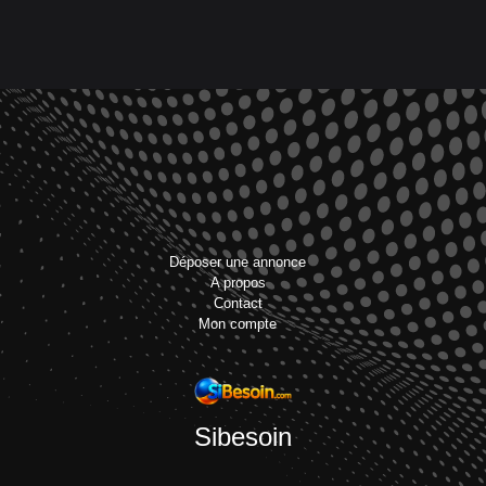
Déposer une annonce
A propos
Contact
Mon compte
Sibesoin