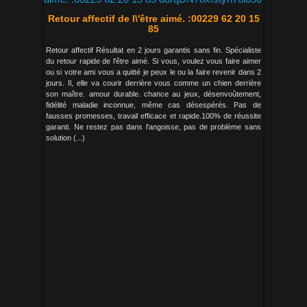
Retour affectif de l\'être aimé. :00229 62 20 15
85
Retour affectif Résultat en 2 jours garantis sans fin. Spécialiste
du retour rapide de l'être aimé. Si vous, voulez vous faire aimer
ou si votre ami vous a quitté je peux le ou la faire revenir dans 2
jours. Il, elle va courir derrière vous comme un chien derrière
son maître. amour durable. chance au jeux, désenvoûtement,
fidélité maladie inconnue, même cas désespérés. Pas de
fausses promesses, travail efficace et rapide.100% de réussite
garanti. Ne restez pas dans l'angoisse, pas de problème sans
solution (...)