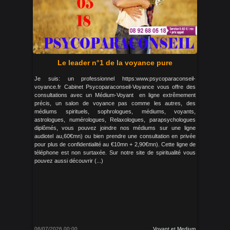
Le leader n°1 de la voyance pure
Je suis: un professionnel https:www.psycoparaconseil-
voyance.fr Cabinet Psycoparaconseil-Voyance vous offre des
consultations avec un Médium-Voyant en ligne extrêmement
précis, un salon de voyance pas comme les autres, des
médiums spirituels, sophrologues, médiums, voyants,
astrologues, numérologues, Relaxologues, parapsychologues
diplômés, vous pouvez joindre nos médiums sur une ligne
audiotel au,60€mn) ou bien prendre une consultation en privée
pour plus de confidentialité au €10mn + 2,90€mn). Cette ligne de
téléphone est non surtaxée. Sur notre site de spiritualité vous
pouvez aussi découvrir (...)
06/07/2026 00:00
Voyant et Medium