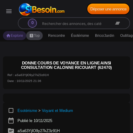
Déposer une annonce
menu
search
clear_all
0
home
looks_one
Explore
Top
Rencontre
Ésotérisme
Brico/Jardin
Outilla
DONNE COURS DE VOYANCE EN LIGNE AINSI
CONSULTATION CALONNE RICOUART (62470)
Ref : aSa63YjlO9y27kZ3z91H
Date : 10/11/2025 21:36
crop_square
Esotérisme
>
Voyant et Medium
date_range
Publié le 10/11/2025
source
aSa63YjlO9y27kZ3z91H