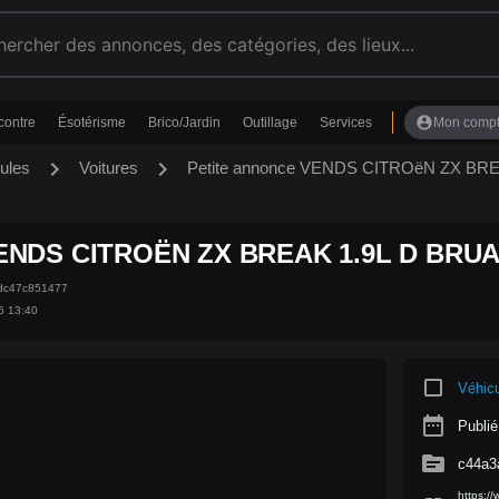
account_circle
contre
Ésotérisme
Brico/Jardin
Outillage
Services
Mon comp
chevron_right
chevron_right
ules
Voitures
Petite annonce VENDS CITROëN ZX BRE
ENDS CITROËN ZX BREAK 1.9L D BRUA
4dc47c851477
6 13:40
crop_square
Véhic
date_range
Publié
source
c44a3
https:/