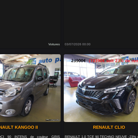
Voitures
03/07/2026 00:00
NAULT KANGOO II
RENAULT CLIO
CI 90 INTENS de couleur GRIS
RENAULT 1.0 TCE 90 TECHNO NEUVE -23% d