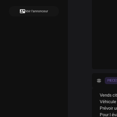
contact_mail
Voir l'annonceur
tag
PIECE
Vends cit
Véhicule
Prévoir 
Pour l év