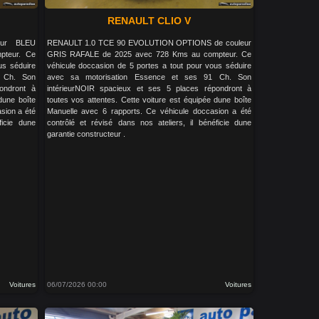
RENAULT CLIO V
ur BLEU
RENAULT 1.0 TCE 90 EVOLUTION OPTIONS de couleur
teur. Ce
GRIS RAFALE de 2025 avec 728 Kms au compteur. Ce
us séduire
véhicule doccasion de 5 portes a tout pour vous séduire
2 Ch. Son
avec sa motorisation Essence et ses 91 Ch. Son
ondront à
intérieurNOIR spacieux et ses 5 places répondront à
dune boîte
toutes vos attentes. Cette voiture est équipée dune boîte
sion a été
Manuelle avec 6 rapports. Ce véhicule doccasion a été
ficie dune
contrôlé et révisé dans nos ateliers, il bénéficie dune
garantie constructeur .
Voitures
06/07/2026 00:00
Voitures