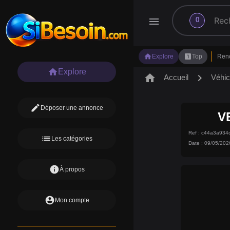
search
menu
0
home
looks_one
Explore
Top
Ren
home
Explore
home
chevron_right
Accueil
Véhic
edit
Déposer une annonce
V
Ref : c44a3a93
list
Les catégories
Date : 09/05/202
info
À propos
account_circle
Mon compte