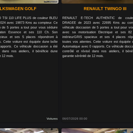
LKSWAGEN GOLF
RENAULT TWINGO III
TSI 110 LIFE PLUS de couleur BLEU
RENAULT E-TECH AUTHENTIC de coule
024 avec 19873 Kms au compteur. Ce
DRAGEE de 2023 avec 22695 Kms au comp
n de 5 portes a tout pour vous séduire
véhicule doccasion de 5 portes a tout pour vo
ation Essence et ses 110 Ch. Son
avec sa motorisation Electrique et ses 8
acieux et ses 5 places répondront à
intérieurGRIS spacieux et ses 4 places rép
s. Cette voiture est équipée dune boîte
toutes vos attentes. Cette voiture est équipée 
apports. Ce véhicule doccasion a été
Automatique avec 0 rapports. Ce véhicule docca
é dans nos ateliers, il bénéficie dune
contrôlé et révisé dans nos ateliers, il béné
e 12 mois.
garantie sérénité de 12 mois.
Voitures
06/07/2026 00:00