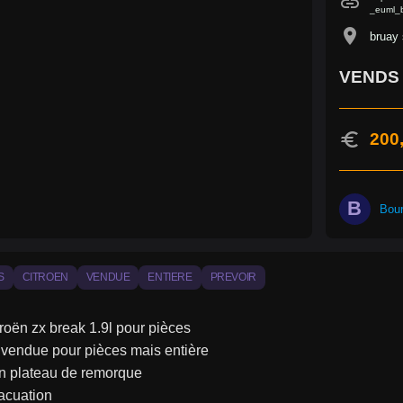
link
_euml_b
location_on
bruay 
VENDS 
euro
200
B
Bou
S
CITROEN
VENDUE
ENTIERE
PREVOIR
roën zx break 1.9l pour pièces
 vendue pour pièces mais entière
un plateau de remorque
acuation