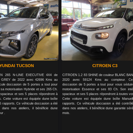
YUNDAI TUCSON
CITROEN C3
IN 265 N-LINE EXECUTIVE 4X4 de
CITROEN 1.2 83 SHINE de couleur BLANC BA
 GREY de 2022 avec 42696 Kms au
2020 avec 59124 Kms au compteur. Ce 
cule doccasion de 5 portes a tout pour
doccasion de 5 portes a tout pour vous sédui
sa motorisation Hybride et ses 265 Ch.
motorisation Essence et ses 83 Ch. Son inté
 spacieux et ses 5 places répondront à
spacieux et ses 5 places répondront à toutes vo
s. Cette voiture est équipée dune boîte
Cette voiture est équipée dune boîte Manuel
 rapports. Ce véhicule doccasion a été
rapports. Ce véhicule doccasion a été contrôlé
é dans nos ateliers, il bénéficie dune
dans nos ateliers, il bénéficie dune garantie sér
ur .
mois.