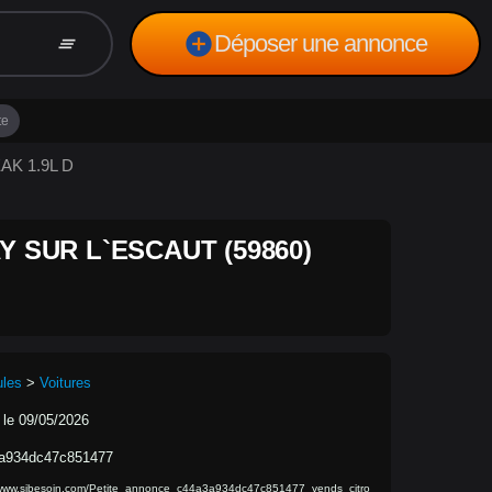
add_circle
Déposer une annonce
clear_all
te
AK 1.9L D
Y SUR L`ESCAUT (59860)
ules
>
Voitures
 le 09/05/2026
a934dc47c851477
/www.sibesoin.com/Petite_annonce_c44a3a934dc47c851477_vends_citro