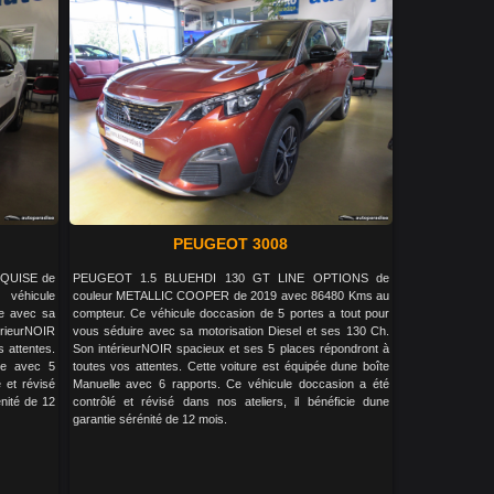
PEUGEOT 3008
NQUISE de
PEUGEOT 1.5 BLUEHDI 130 GT LINE OPTIONS de
véhicule
couleur METALLIC COOPER de 2019 avec 86480 Kms au
re avec sa
compteur. Ce véhicule doccasion de 5 portes a tout pour
rieurNOIR
vous séduire avec sa motorisation Diesel et ses 130 Ch.
s attentes.
Son intérieurNOIR spacieux et ses 5 places répondront à
le avec 5
toutes vos attentes. Cette voiture est équipée dune boîte
 et révisé
Manuelle avec 6 rapports. Ce véhicule doccasion a été
énité de 12
contrôlé et révisé dans nos ateliers, il bénéficie dune
garantie sérénité de 12 mois.