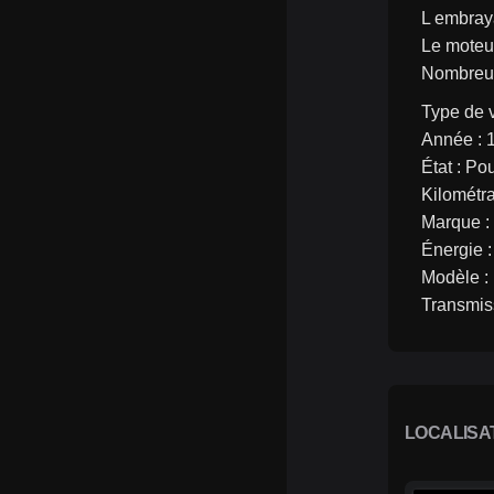
L embraya
Le moteu
Nombreus
Type de v
Année : 
État : Po
Kilométr
Marque : 
Énergie :
Modèle : 
Transmis
LOCALISA