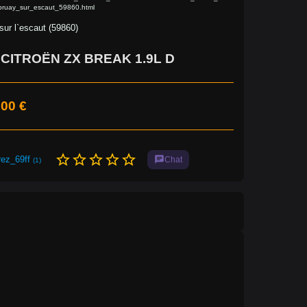
ruay_sur_escaut_59860.html
sur l`escaut (59860)
CITROËN ZX BREAK 1.9L D
,00 €
star_border
star_border
star_border
star_border
star_border
rez_69ff
chat
Chat
(1)