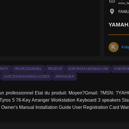
link
enos_fa
location_on
FAWL
YAMAH
K
Kob
ANTY
PROFESSIONNEL
PRODUIT
KOBYROHU@GMAILCOM
KOBYRO
LIVECID9ADF44D941A12DD9
ARRANGER
 un professionnel Etat du produit: Moyen?Gmail: ?MSN: ?YAH
yros 5 76-Key Arranger Workstation Keyboard 3 speakers Stat
wner's Manual Installation Guide User Registration Card Warr