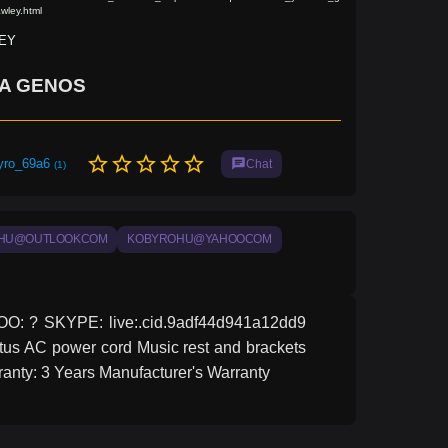
wley.html
EY
A GENOS
star_border
star_border
star_border
star_border
star_border
yro_69a6
chat
Chat
(1)
HU@OUTLOOKCOM
KOBYROHU@YAHOOCOM
OO: ? SKYPE: live:.cid.9adf44d941a12dd9 
us AC power cord Music rest and brackets 
anty: 3 Years Manufacturer's Warranty