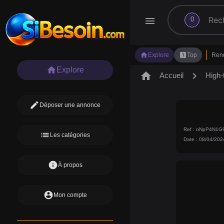
search
menu
0
home
looks_one
Explore
Top
Ren
home
Explore
home
chevron_right
Accueil
High-
edit
Déposer une annonce
Ref : oNpP4N1G
list
Les catégories
Date : 08/04/202
info
À propos
account_circle
Mon compte