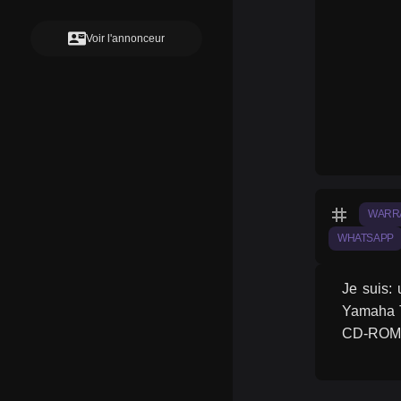
contact_mail
Voir l'annonceur
tag
WARR
WHATSAPP
Je suis:
Yamaha T
CD-ROM O