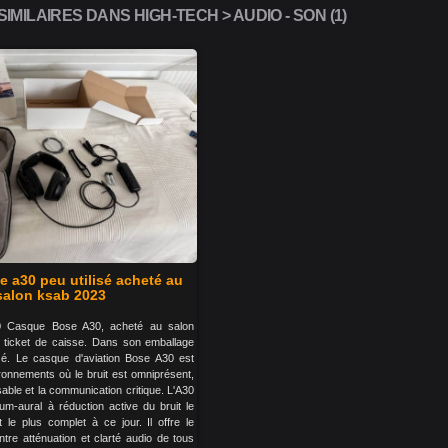
MILAIRES DANS HIGH-TECH > AUDIO - SON (1)
 a30 peu utilisé acheté au
salon ksab 2023
 Casque Bose A30, acheté au salon
 ticket de caisse. Dans son emballage
lisé. Le casque d'aviation Bose A30 est
ironnements où le bruit est omniprésent,
sable et la communication critique. L'A30
um-aural à réduction active du bruit le
t le plus complet à ce jour. Il offre le
entre atténuation et clarté audio de tous