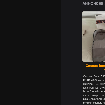
ANNONCES SI
Casque bose
Casque Bose A30
KSAB 2023 voir le
d'origine. Peu uti
idéal pour les env
le confort indispen
est le casque circ
plus confortable e
meilleur équilibre 