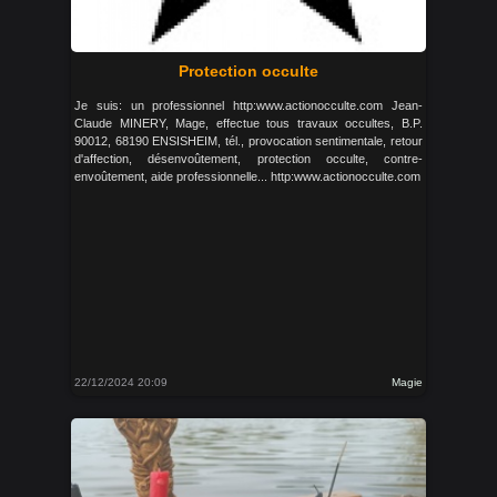
Protection occulte
Je suis: un professionnel http:www.actionocculte.com Jean-
Claude MINERY, Mage, effectue tous travaux occultes, B.P.
90012, 68190 ENSISHEIM, tél., provocation sentimentale, retour
d'affection, désenvoûtement, protection occulte, contre-
envoûtement, aide professionnelle... http:www.actionocculte.com
22/12/2024 20:09
Magie