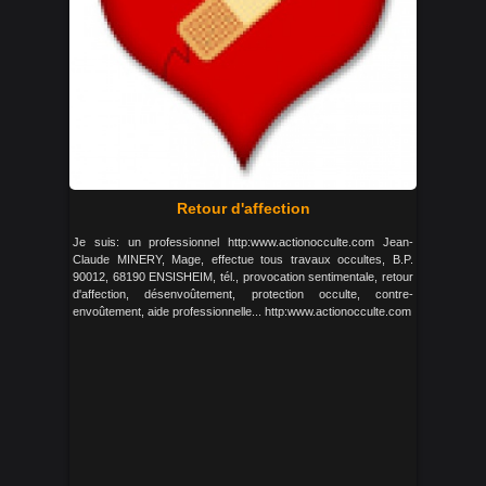
Retour d'affection
Je suis: un professionnel http:www.actionocculte.com Jean-
Claude MINERY, Mage, effectue tous travaux occultes, B.P.
90012, 68190 ENSISHEIM, tél., provocation sentimentale, retour
d'affection, désenvoûtement, protection occulte, contre-
envoûtement, aide professionnelle... http:www.actionocculte.com