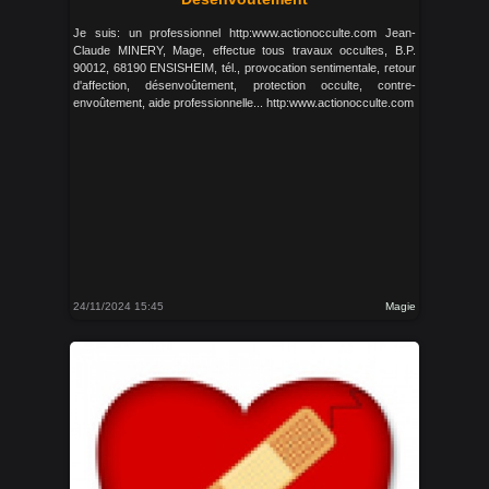
Je suis: un professionnel http:www.actionocculte.com Jean-
Claude MINERY, Mage, effectue tous travaux occultes, B.P.
90012, 68190 ENSISHEIM, tél., provocation sentimentale, retour
d'affection, désenvoûtement, protection occulte, contre-
envoûtement, aide professionnelle... http:www.actionocculte.com
24/11/2024 15:45
Magie