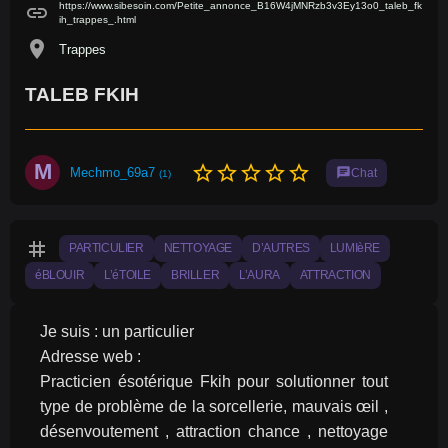
https://www.sibesoin.com/Petite_annonce_B16W4jMNRzb3v3Ey13o0_taleb_fk
link
ih_trappes_.html
location_on
Trappes
TALEB FKIH
M
star_border
star_border
star_border
star_border
star_border
Mechmo_69a7
chat
Chat
(1)
tag
PARTICULIER
NETTOYAGE
D’AUTRES
LUMIèRE
éBLOUIR
L’éTOILE
BRILLER
L’AURA
ATTRACTION
Je suis : un particulier
Adresse web :
Practicien ésotérique Fkih pour solutionner tout 
type de problème de la sorcellerie, mauvais œil , 
désenvoutement , attraction chance , nettoyage 