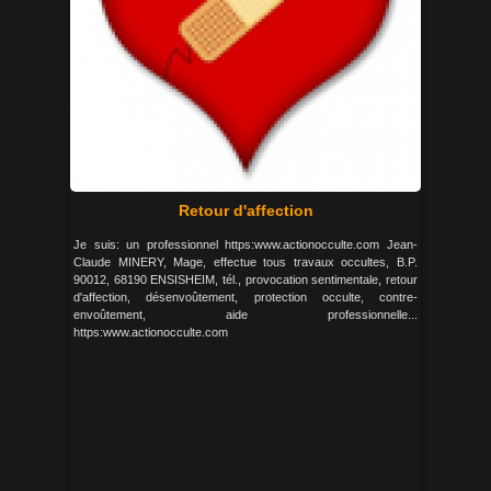
Retour d'affection
Je suis: un professionnel https:www.actionocculte.com Jean-
Claude MINERY, Mage, effectue tous travaux occultes, B.P.
90012, 68190 ENSISHEIM, tél., provocation sentimentale, retour
d'affection, désenvoûtement, protection occulte, contre-
envoûtement, aide professionnelle...
https:www.actionocculte.com