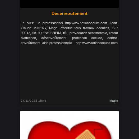
Desenvoutement
Je suis: un professionnel http:www.actionocculte.com Jean-
Claude MINERY, Mage, effectue tous travaux occultes, B.P.
90012, 68190 ENSISHEIM, tél., provocation sentimentale, retour
d'affection, désenvoûtement, protection occulte, contre-
envoûtement, aide professionnelle... http:www.actionocculte.com
24/11/2024 15:45
Magie