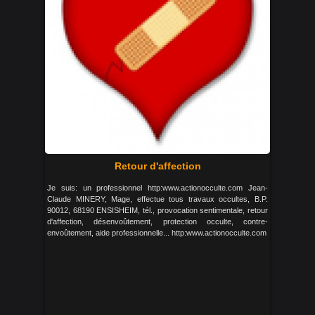
Retour d'affection
Je suis: un professionnel http:www.actionocculte.com Jean-
Claude MINERY, Mage, effectue tous travaux occultes, B.P.
90012, 68190 ENSISHEIM, tél., provocation sentimentale, retour
d'affection, désenvoûtement, protection occulte, contre-
envoûtement, aide professionnelle... http:www.actionocculte.com