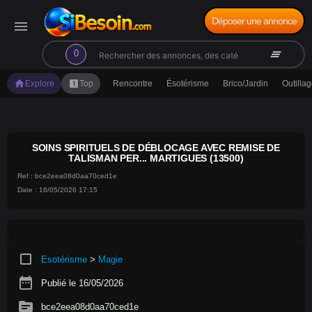
Déposer une annonce
menu
search
clear_all
0
home
looks_one
Explore
Top
Rencontre
Ésotérisme
Brico/Jardin
Outilla
SOINS SPIRITUELS DE DÉBLOCAGE AVEC REMISE DE
TALISMAN PER... MARTIGUES (13500)
Ref : bce2eea08d0aa70ced1e
Date : 16/05/2026 17:15
crop_square
Esotérisme
>
Magie
date_range
Publié le 16/05/2026
source
bce2eea08d0aa70ced1e