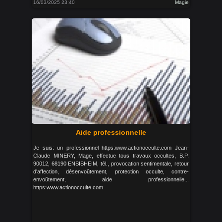
16/03/2025 23:40
Magie
Aide professionnelle
Je suis: un professionnel https:www.actionocculte.com Jean-
Claude MINERY, Mage, effectue tous travaux occultes, B.P.
90012, 68190 ENSISHEIM, tél., provocation sentimentale, retour
d'affection, désenvoûtement, protection occulte, contre-
envoûtement, aide professionnelle...
https:www.actionocculte.com