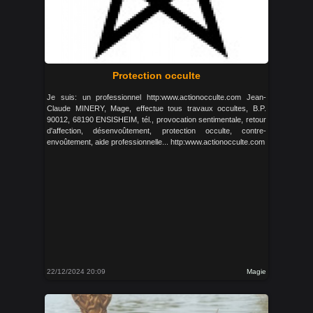
Protection occulte
Je suis: un professionnel http:www.actionocculte.com Jean-
Claude MINERY, Mage, effectue tous travaux occultes, B.P.
90012, 68190 ENSISHEIM, tél., provocation sentimentale, retour
d'affection, désenvoûtement, protection occulte, contre-
envoûtement, aide professionnelle... http:www.actionocculte.com
22/12/2024 20:09
Magie