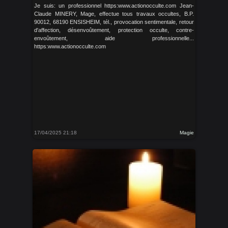
Je suis: un professionnel https:www.actionocculte.com Jean-
Claude MINERY, Mage, effectue tous travaux occultes, B.P.
90012, 68190 ENSISHEIM, tél., provocation sentimentale, retour
d'affection, désenvoûtement, protection occulte, contre-
envoûtement, aide professionnelle...
https:www.actionocculte.com
17/04/2025 21:18
Magie