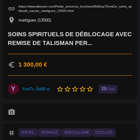
https://www.sibesoin.com/Petite_annonce_bce2eea08d0aa70ced1e_soins_sp
link
irituels_eacute_martigues_13500.html
location_on
martigues (13500)
SOINS SPIRITUELS DE DÉBLOCAGE AVEC
REMISE DE TALISMAN PER...
euro
1 300,00 €
Y
star_border
star_border
star_border
star_border
star_border
Yoel7v_6a08
chat
Chat
(3)
photo_camera
tag
RITUEL
VOYANCE
SORCELLERIE
OCCULTE