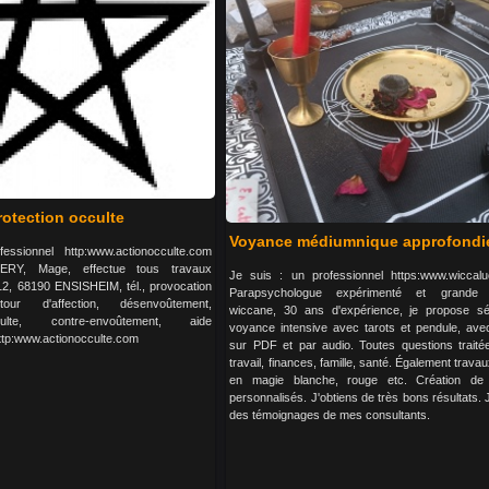
rotection occulte
Voyance médiumnique approfondie
essionnel http:www.actionocculte.com
ERY, Mage, effectue tous travaux
Je suis : un professionnel https:www.wiccalu
12, 68190 ENSISHEIM, tél., provocation
Parapsychologue expérimenté et grande 
etour d'affection, désenvoûtement,
wiccane, 30 ans d'expérience, je propose s
ulte, contre-envoûtement, aide
voyance intensive avec tarots et pendule, avec
http:www.actionocculte.com
sur PDF et par audio. Toutes questions traité
travail, finances, famille, santé. Également trava
en magie blanche, rouge etc. Création de 
personnalisés. J'obtiens de très bons résultats.
des témoignages de mes consultants.