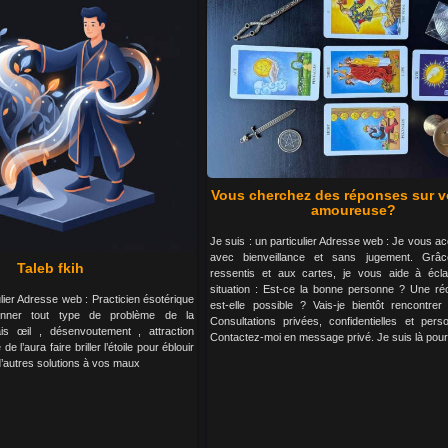
Vous cherchez des réponses sur vo
amoureuse?
Je suis : un particulier Adresse web : Je vous 
avec bienveillance et sans jugement. Gr
Taleb fkih
ressentis et aux cartes, je vous aide à éclai
situation : Est-ce la bonne personne ? Une réco
ulier Adresse web : Practicien ésotérique
est-elle possible ? Vais-je bientôt rencontrer
ionner tout type de problème de la
Consultations privées, confidentielles et perso
ais œil , désenvoutement , attraction
Contactez-moi en message privé. Je suis là pour
e l’aura faire briller l’étoile pour éblouir
d’autres solutions à vos maux