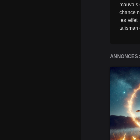
mauvais œ
chance ne
les effe
talisman 
ANNONCES S