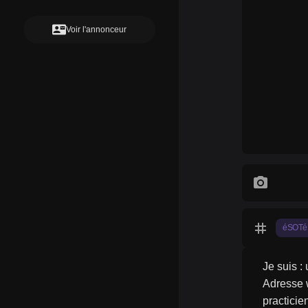
contact_mail
Voir l'annonceur
photo_camera
tag
éSOTé
Je suis : 
Adresse 
practicie