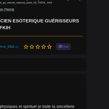
ue_gu_eacute_risseurs_paris_19_75019_.html
19 (75019)
ICIEN ESOTERIQUE GUÉRISSEURS
FKIH
star_border
star_border
star_border
star_border
star_border
hme_69a6
chat
Chat
(1)
siques et spirituel je traite la sorcellerie 