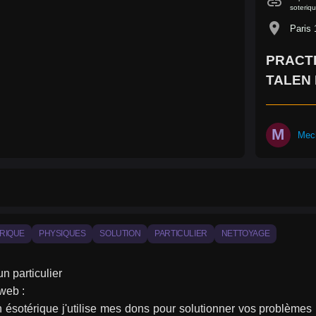
link
soteriq
location_on
Paris 
PRACT
TALEN 
M
Mec
RIQUE
PHYSIQUES
SOLUTION
PARTICULIER
NETTOYAGE
un particulier
web :
n ésotérique j'utilise mes dons pour solutionner vos problèmes phy