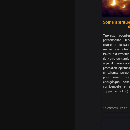
Soins spiritu
d
Travaux occult
personnalisé Déc
discret et puissant
respect de votre 
travail est effect
de votre demande, 
objectif harmonis
protection spiritue
un talisman person
pour vous, afin 
énergétique dan
confidentielle et
support visuel ni (..
16/05/2026 17:15