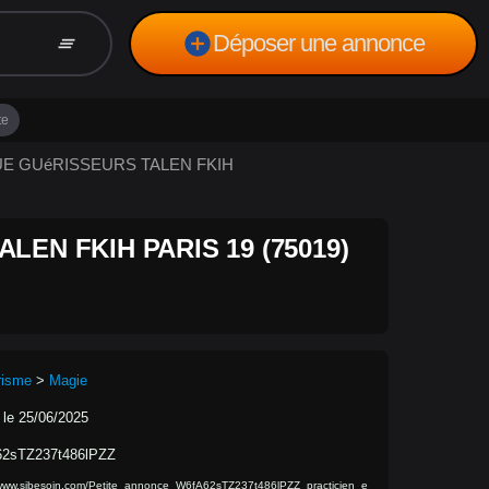
add_circle
Déposer une annonce
clear_all
te
QUE GUéRISSEURS TALEN FKIH
EN FKIH PARIS 19 (75019)
risme
>
Magie
 le 25/06/2025
2sTZ237t486lPZZ
/www.sibesoin.com/Petite_annonce_W6fA62sTZ237t486lPZZ_practicien_e