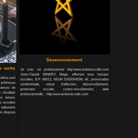
Desenvoutement
 -sorts
Je suis: un professionnel http:www.actionocculte.com
Jean-Claude MINERY, Mage, effectue tous travaux
cifera.com
occultes, B.P. 90012, 68190 ENSISHEIM, tél., provocation
prêtresse
sentimentale, retour d'affection, désenvoûtement,
éances de
protection occulte, contre-envoûtement, aide
 résultats
professionnelle... http:www.actionocculte.com
es: amour,
ux occultes
talismans
 Je dispose