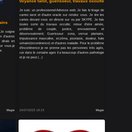
Voyance tarot, guérisseur, travaux occulte
Je suis: un professionnel Adresse web: Je fais le tirage de
cartes tarot et d'autre oracle sur rendez vous. Je tire les
cartes devant vous en directe sur ou par SKYPE. Je fais
ains
toutes sorte du travaux occulte; retour d'etre aimée,
problème de couple, justice, envoutement et
 Je soigne
désenvoutement; Guerisseur: zona, verrue plantaire,
en d'autres
impuissance masculine, eczéma, psoriasis, douleur, fuite
 dirais en
urinaire(incontinence) et d'autres maladie. Pour le problème
ur vous.je
d'incontinence je ne prenne pas les personnes très agés,
r.
car dans le certaine ages il a beaucoup d'autres pathologie
et je ne peut (...)
Magie
24/07/2025 19:15
Magie