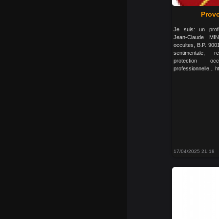
Provo
Je suis: un profe
Jean-Claude MIN
occultes, B.P. 900
sentimentale, r
protection occ
professionnelle...
17/04/2025 21:18