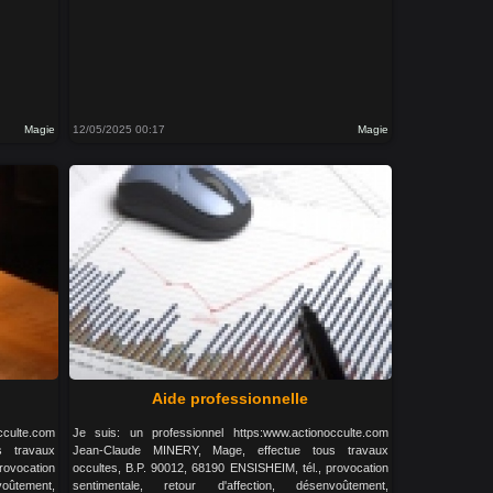
Magie
12/05/2025 00:17
Magie
Aide professionnelle
cculte.com
Je suis: un professionnel https:www.actionocculte.com
s travaux
Jean-Claude MINERY, Mage, effectue tous travaux
rovocation
occultes, B.P. 90012, 68190 ENSISHEIM, tél., provocation
oûtement,
sentimentale, retour d'affection, désenvoûtement,