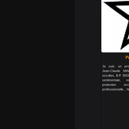
P
Je suis: un prof
Jean-Claude MIN
occultes, B.P. 900
sentimentale, r
protection occ
professionnelle... 