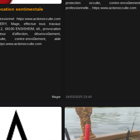
protection occulte, contre-envoûteme
professionnelle... https:www.actionocculte.com
cation sentimentale
ssionnel https:www.actionocculte.com
ERY, Mage, effectue tous travaux
12, 68190 ENSISHEIM, tél., provocation
etour d'affection, désenvoûtement,
ulte, contre-envoûtement, aide
 https:www.actionocculte.com
Magie
16/03/2025 23:40