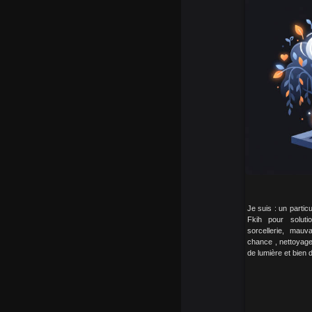
Je suis : un partic
Fkih pour solut
sorcellerie, mauv
chance , nettoyage d
de lumière et bien 