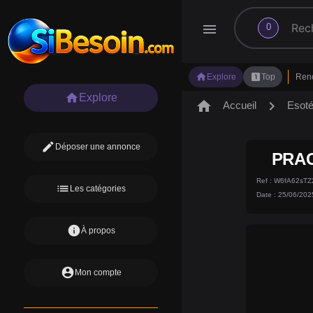
search
menu
0
home
looks_one
Explore
Top
Ren
home
Explore
home
chevron_right
Accueil
Esot
edit
Déposer une annonce
PRAC
Ref : W6fA62sTZ
list
Les catégories
Date : 25/06/202
info
À propos
account_circle
Mon compte