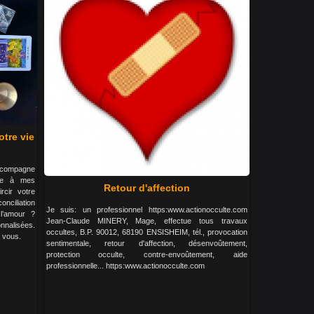
tre vie
accompagne
âce à mes
Retour d'affection
rcir votre
nciliation
Je suis: un professionnel https:www.actionocculte.com
 l’amour ?
Jean-Claude MINERY, Mage, effectue tous travaux
nnalisées.
occultes, B.P. 90012, 68190 ENSISHEIM, tél., provocation
 vous.
sentimentale, retour d'affection, désenvoûtement,
protection occulte, contre-envoûtement, aide
professionnelle... https:www.actionocculte.com