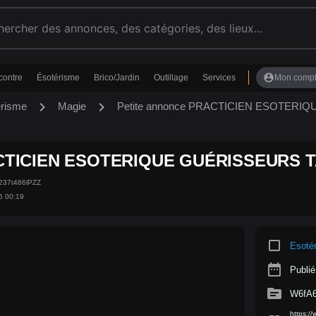
account_circle
contre
Ésotérisme
Brico/Jardin
Outillage
Services
Mon comp
chevron_right
chevron_right
érisme
Magie
Petite annonce PRACTICIEN ESOTERI
TICIEN ESOTERIQUE GUÉRISSEURS TAL
237t486lPZZ
5 00:19
crop_square
Esoté
date_range
Publié
source
W6fA6
https:/