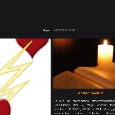
Magie
23/05/2025 12:36
Action occulte
Je suis: un professionnel https:www.actiono
Jean-Claude MINERY, Mage, effectue tou
occultes, B.P. 90012, 68190 ENSISHEIM, tél., p
sentimentale, retour d'affection, désenv