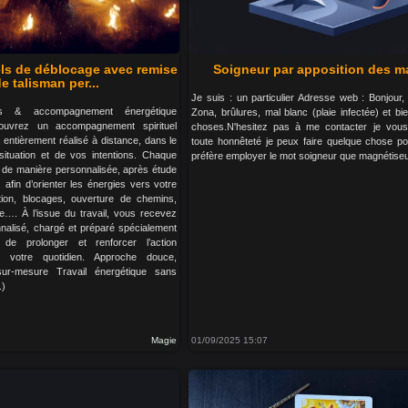
els de déblocage avec remise
Soigneur par apposition des m
e talisman per...
Je suis : un particulier Adresse web : Bonjour,
es & accompagnement énergétique
Zona, brûlures, mal blanc (plaie infectée) et bi
ouvrez un accompagnement spirituel
choses.N'hesitez pas à me contacter je vous
, entièrement réalisé à distance, dans le
toute honnêteté je peux faire quelque chose po
situation et de vos intentions. Chaque
préfère employer le mot soigneur que magnétiseu
ué de manière personnalisée, après étude
afin d’orienter les énergies vers votre
ation, blocages, ouverture de chemins,
lle…. À l’issue du travail, vous recevez
nalisé, chargé et préparé spécialement
de prolonger et renforcer l’action
s votre quotidien. Approche douce,
 sur-mesure Travail énergétique sans
.)
Magie
01/09/2025 15:07