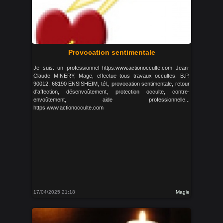
Provocation sentimentale
Je suis: un professionnel https:www.actionocculte.com Jean-
Claude MINERY, Mage, effectue tous travaux occultes, B.P.
90012, 68190 ENSISHEIM, tél., provocation sentimentale, retour
d'affection, désenvoûtement, protection occulte, contre-
envoûtement, aide professionnelle...
https:www.actionocculte.com
17/04/2025 21:18
Magie