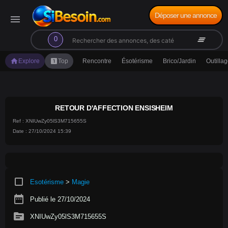
Déposer une annonce
menu
search
clear_all
0
home
looks_one
Explore
Top
Rencontre
Ésotérisme
Brico/Jardin
Outilla
RETOUR D'AFFECTION ENSISHEIM
Ref : XNIUwZy05lS3M715655S
Date : 27/10/2024 15:39
crop_square
Esotérisme
>
Magie
date_range
Publié le 27/10/2024
source
XNIUwZy05lS3M715655S