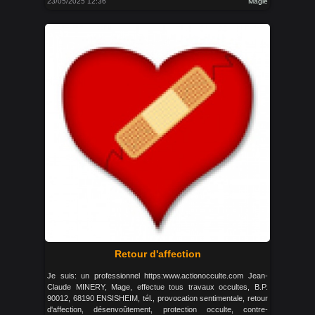
23/05/2025 12:36
Magie
Retour d'affection
Je suis: un professionnel https:www.actionocculte.com Jean-
Claude MINERY, Mage, effectue tous travaux occultes, B.P.
90012, 68190 ENSISHEIM, tél., provocation sentimentale, retour
d'affection, désenvoûtement, protection occulte, contre-