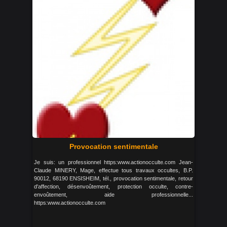
Provocation sentimentale
Je suis: un professionnel https:www.actionocculte.com Jean-
Claude MINERY, Mage, effectue tous travaux occultes, B.P.
90012, 68190 ENSISHEIM, tél., provocation sentimentale, retour
d'affection, désenvoûtement, protection occulte, contre-
envoûtement, aide professionnelle...
https:www.actionocculte.com