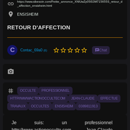
https://www.sibesoin.com/Petite_annonce_XNIUwZy05lS3M715655S_retour_d
link
_affection_ensisheim.html
location_on
ENSISHEIM
RETOUR D'AFFECTION
C
star_border
star_border
star_border
star_border
star_border
Contac_69a0
chat
Chat
(6)
photo_camera
tag
OCCULTE
PROFESSIONNEL
HTTP//WWWACTIONOCCULTECOM
JEAN-CLAUDE
EFFECTUE
TRAVAUX
OCCULTES
ENSISHEIM
0389811913
Je suis: un professionnel 
http://www.actionocculte.com Jean-Claude 