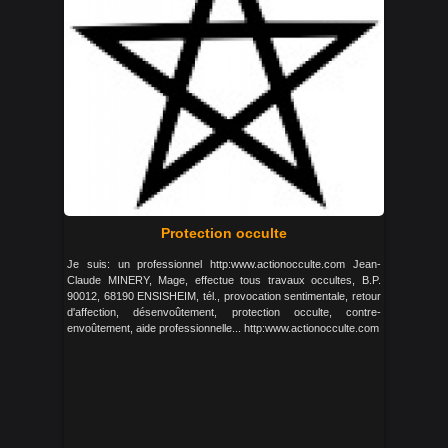
Protection occulte
Je suis: un professionnel http:www.actionocculte.com Jean-
Claude MINERY, Mage, effectue tous travaux occultes, B.P.
90012, 68190 ENSISHEIM, tél., provocation sentimentale, retour
d'affection, désenvoûtement, protection occulte, contre-
envoûtement, aide professionnelle... http:www.actionocculte.com