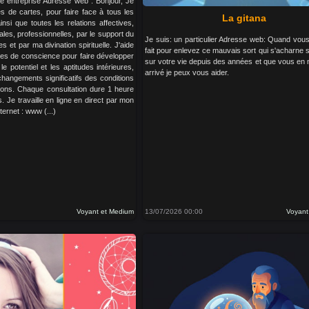
e entreprise Adresse web : Bonjour, Je
s de cartes, pour faire face à tous les
La gitana
nsi que toutes les relations affectives,
les, professionnelles, par le support du
Je suis: un particulier Adresse web: Quand vous
s et par ma divination spirituelle. J'aide
fait pour enlevez ce mauvais sort qui s'acharne 
es de conscience pour faire développer
sur votre vie depuis des années et que vous en 
e potentiel et les aptitudes intérieures,
arrivé je peux vous aider.
hangements significatifs des conditions
tions. Chaque consultation dure 1 heure
s. Je travaille en ligne en direct par mon
ternet : www (...)
Voyant et Medium
13/07/2026 00:00
Voyant