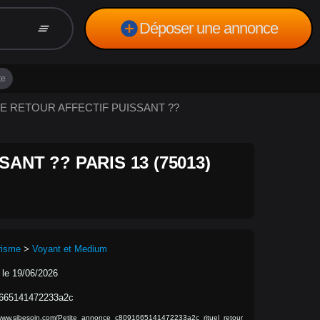
add_circle
Déposer une annonce
clear_all
te
L DE RETOUR AFFECTIF PUISSANT ??
ANT ?? PARIS 13 (75013)
risme
>
Voyant et Medium
 le 19/06/2026
665141472233a2c
/www.sibesoin.com/Petite_annonce_c8091665141472233a2c_rituel_retour