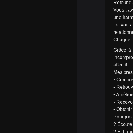
Retour d
Vous trav
une harmo
Je vous 
relationn
Chaque hi
Grâce à 
incompré
affectif.
Mes prest
• Compre
• Retrou
• Amélior
• Recevoi
• Obtenir
Pourquoi
? Écoute 
? Échange