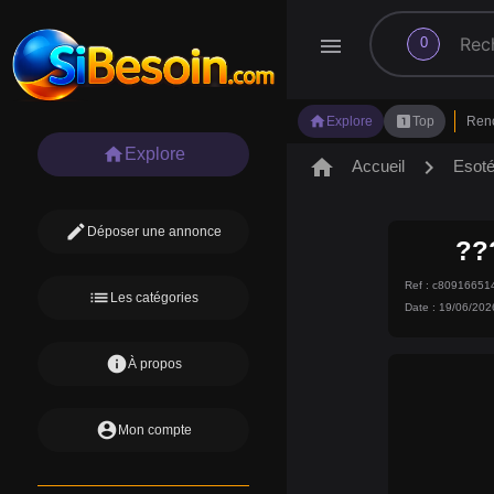
search
menu
0
home
looks_one
Explore
Top
Ren
home
Explore
home
chevron_right
Accueil
Esot
edit
Déposer une annonce
??
Ref : c8091665
list
Les catégories
Date : 19/06/202
info
À propos
account_circle
Mon compte