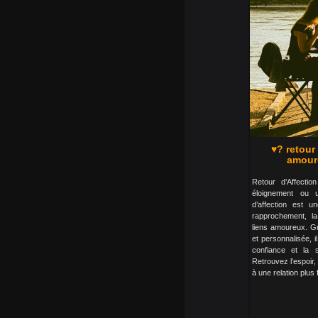
♥? retour
amoure
Retour d’Affecti
éloignement ou 
d’affection est 
rapprochement, la
liens amoureux. G
et personnalisée, i
confiance et la s
Retrouvez l’espoir,
à une relation plus