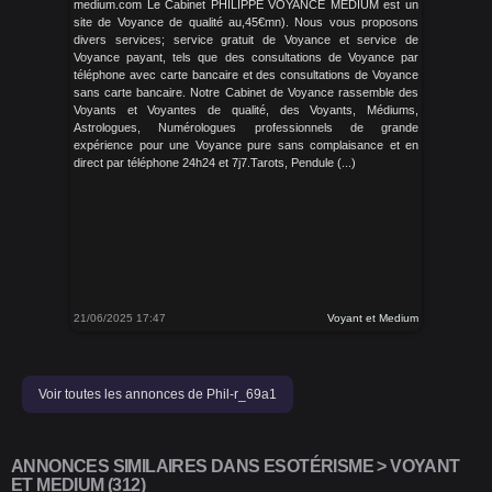
medium.com Le Cabinet PHILIPPE VOYANCE MEDIUM est un
site de Voyance de qualité au,45€mn). Nous vous proposons
divers services; service gratuit de Voyance et service de
Voyance payant, tels que des consultations de Voyance par
téléphone avec carte bancaire et des consultations de Voyance
sans carte bancaire. Notre Cabinet de Voyance rassemble des
Voyants et Voyantes de qualité, des Voyants, Médiums,
Astrologues, Numérologues professionnels de grande
expérience pour une Voyance pure sans complaisance et en
direct par téléphone 24h24 et 7j7.Tarots, Pendule (...)
21/06/2025 17:47
Voyant et Medium
Voir toutes les annonces de Phil-r_69a1
ANNONCES SIMILAIRES DANS ESOTÉRISME > VOYANT
ET MEDIUM (312)