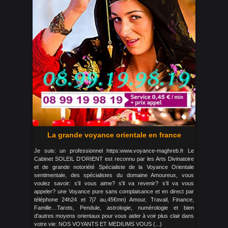
La grande voyance orientale en france
Je suis: un professionnel https:www.voyance-maghreb.fr Le
Cabinet SOLEIL D’ORIENT est reconnu par les Arts Divinatoire
et de grande notoriété Spécialiste de la Voyance Orientale
sentimentale, des spécialistes du domaine Amoureux, vous
voulez savoir: s'il vous aime? s'il va revenir? s'il va vous
appeler? une Voyance pure sans complaisance et en direct par
téléphone 24h24 et 7j7 au,45€mn) Amour, Travail, Finance,
Famille…Tarots, Pendule, astrologie, numérologie et bien
d'autres moyens orientaux pour vous aider à voir plus clair dans
votre vie: NOS VOYANTS ET MEDIUMS VOUS (...)