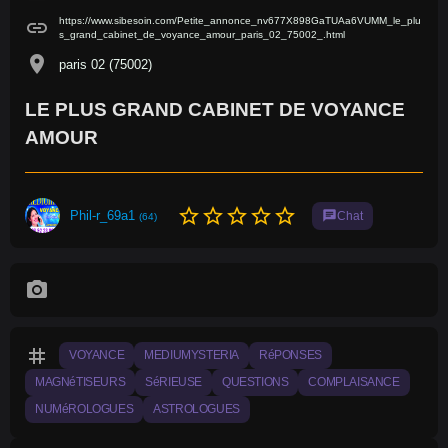
https://www.sibesoin.com/Petite_annonce_nv677X898GaTUAa6VUMM_le_plu
link
s_grand_cabinet_de_voyance_amour_paris_02_75002_.html
location_on
paris 02 (75002)
LE PLUS GRAND CABINET DE VOYANCE
AMOUR
star_border
star_border
star_border
star_border
star_border
Phil-r_69a1
chat
Chat
(64)
photo_camera
tag
VOYANCE
MEDIUMYSTERIA
RéPONSES
MAGNéTISEURS
SéRIEUSE
QUESTIONS
COMPLAISANCE
NUMéROLOGUES
ASTROLOGUES