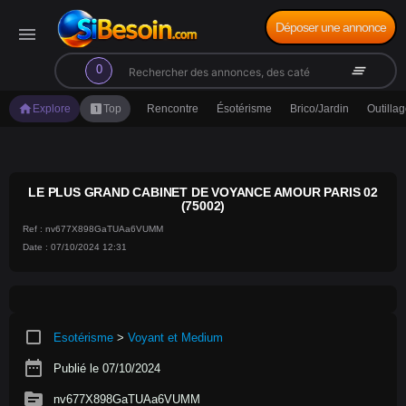
Déposer une annonce
menu
search
clear_all
0
home
looks_one
Explore
Top
Rencontre
Ésotérisme
Brico/Jardin
Outilla
LE PLUS GRAND CABINET DE VOYANCE AMOUR PARIS 02
(75002)
Ref : nv677X898GaTUAa6VUMM
Date : 07/10/2024 12:31
crop_square
Esotérisme
>
Voyant et Medium
date_range
Publié le 07/10/2024
source
nv677X898GaTUAa6VUMM