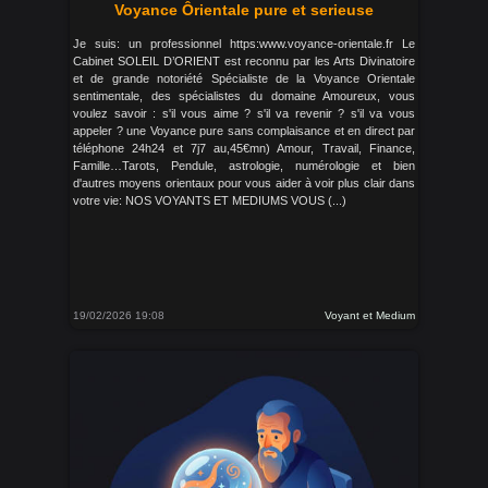
Voyance Ôrientale pure et serieuse
Je suis: un professionnel https:www.voyance-orientale.fr Le
Cabinet SOLEIL D’ORIENT est reconnu par les Arts Divinatoire
et de grande notoriété Spécialiste de la Voyance Orientale
sentimentale, des spécialistes du domaine Amoureux, vous
voulez savoir : s'il vous aime ? s'il va revenir ? s'il va vous
appeler ? une Voyance pure sans complaisance et en direct par
téléphone 24h24 et 7j7 au,45€mn) Amour, Travail, Finance,
Famille…Tarots, Pendule, astrologie, numérologie et bien
d'autres moyens orientaux pour vous aider à voir plus clair dans
votre vie: NOS VOYANTS ET MEDIUMS VOUS (...)
19/02/2026 19:08
Voyant et Medium