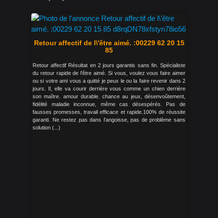
Retour affectif de l\'être aimé. :00229 62 20 15
85
Retour affectif Résultat en 2 jours garantis sans fin. Spécialiste
du retour rapide de l'être aimé. Si vous, voulez vous faire aimer
ou si votre ami vous a quitté je peux le ou la faire revenir dans 2
jours. Il, elle va courir derrière vous comme un chien derrière
son maître. amour durable. chance au jeux, désenvoûtement,
fidélité maladie inconnue, même cas désespérés. Pas de
fausses promesses, travail efficace et rapide.100% de réussite
garanti. Ne restez pas dans l'angoisse, pas de problème sans
solution (...)