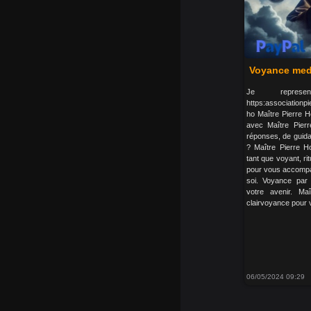
Voyance medi
Je represe
https:associationp
ho Maître Pierre H
avec Maître Pier
réponses, de guida
? Maître Pierre H
tant que voyant, rit
pour vous accompa
soi. Voyance par
votre avenir. Ma
clairvoyance pour v
06/05/2024 09:29