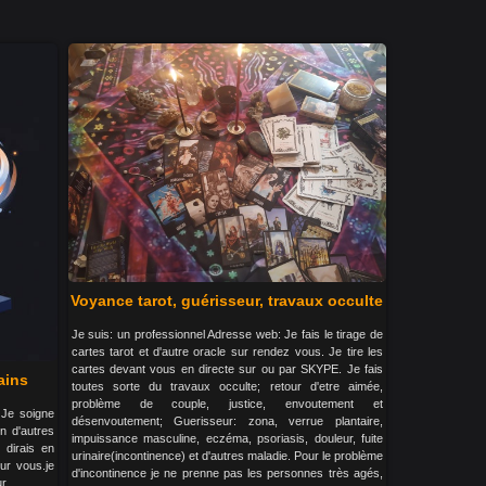
Voyance tarot, guérisseur, travaux occulte
Je suis: un professionnel Adresse web: Je fais le tirage de
cartes tarot et d'autre oracle sur rendez vous. Je tire les
cartes devant vous en directe sur ou par SKYPE. Je fais
ains
toutes sorte du travaux occulte; retour d'etre aimée,
problème de couple, justice, envoutement et
 Je soigne
désenvoutement; Guerisseur: zona, verrue plantaire,
en d'autres
impuissance masculine, eczéma, psoriasis, douleur, fuite
 dirais en
urinaire(incontinence) et d'autres maladie. Pour le problème
ur vous.je
d'incontinence je ne prenne pas les personnes très agés,
r.