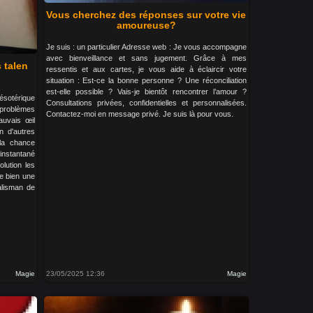
Vous cherchez des réponses sur votre vie
amoureuse?
Je suis : un particulier Adresse web : Je vous accompagne
avec bienveillance et sans jugement. Grâce à mes
 talen
ressentis et aux cartes, je vous aide à éclaircir votre
situation : Est-ce la bonne personne ? Une réconciliation
est-elle possible ? Vais-je bientôt rencontrer l’amour ?
 ésotérique
Consultations privées, confidentielles et personnalisées.
problèmes
Contactez-moi en message privé. Je suis là pour vous.
mauvais œil
n d'autres
la chance
instantané
lution les
le bien une
alisman de
Magie
23/05/2025 12:36
Magie