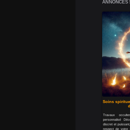
ANNONCES S
Soins spiritu
d
Travaux occult
personnalisé Déc
discret et puissant
respect de votre 