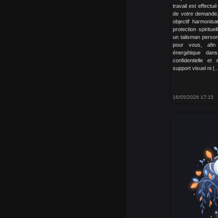
travail est effect
de votre demande, 
objectif harmonis
protection spiritue
un talisman person
pour vous, afin 
énergétique dan
confidentielle et
support visuel ni (..
16/05/2026 17:15