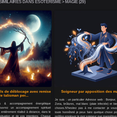
IMILAIRES DANS ESOTÉRISME > MAGIE (29)
els de déblocage avec remise
Soigneur par apposition des m
e talisman per...
Je suis : un particulier Adresse web : Bonjour,
es & accompagnement énergétique
Zona, brûlures, mal blanc (plaie infectée) et bi
ouvrez un accompagnement spirituel
choses.N'hesitez pas à me contacter je vous
, entièrement réalisé à distance, dans le
toute honnêteté je peux faire quelque chose po
situation et de vos intentions. Chaque
préfère employer le mot soigneur que magnétiseu