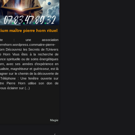
um maître pierre horn rituel
nte : une association
ierrehorn.wordpress.commaitre-pierre-
orn Découvrez les Secrets de l’Univers
re Horn Vous êtes à la recherche de
nce spirituelle ou de soins énergétiques
orn, avec ses années d’expérience en
ualiste, magnétiseur et guérisseur, est là
gner sur le chemin de la découverte de
 Téléphone : Une fenêtre ouverte sur
ître Pierre Horn utilise son don de
ous éclairer sur (...)
Magie