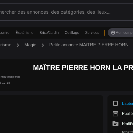
account_circle
contre
Ésotérisme
Brico/Jardin
Outillage
Services
Mon comp
chevron_right
chevron_right
érisme
Magie
Petite annonce MAîTRE PIERRE HORN
MAÎTRE PIERRE HORN LA PR
9r5mRc5q6598
4 12:18
crop_square
Esoté
date_range
Publié
source
Rm6t
https:/