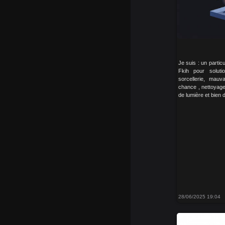
Je suis : un partic
Fkih pour solut
sorcellerie, mauv
chance , nettoyage d
de lumière et bien 
28/06/2025 19:04