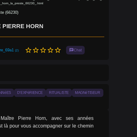
e_horn_la_preste_66230_.html
ste (66230)
 PIERRE HORN
star_border
star_border
star_border
star_border
star_border
tre_69a1
chat
Chat
(2)
NNéES
D’EXPéRIENCE
RITUALISTE
MAGNéTISEUR
om Maître Pierre Horn, avec ses années 
est là pour vous accompagner sur le chemin 