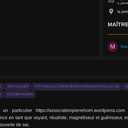
link
e_pierr
location_on
la pre
MAÎTRE
M
Mai
E
PARTICULIER
HTTPS//ASSOCIATIONPIERREHORNWORDPRESSCOM
A
R
ACCOMPAGNER
 un particulier https://associationpierrehorn.wordpress.c
nce en tant que voyant, ritualiste, magnétiseur et guérisseur, 
ouverte de soi.