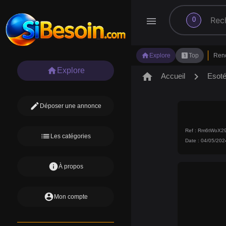
search
menu
0
home
looks_one
Explore
Top
Ren
home
Explore
home
chevron_right
Accueil
Esot
edit
Déposer une annonce
Ref : Rm6tWoX2
list
Les catégories
Date : 04/05/202
info
À propos
account_circle
Mon compte