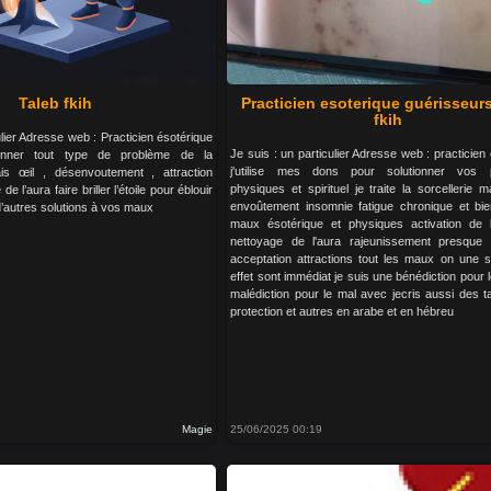
Taleb fkih
Practicien esoterique guérisseurs
fkih
ulier Adresse web : Practicien ésotérique
Je suis : un particulier Adresse web : practicien
ionner tout type de problème de la
j'utilise mes dons pour solutionner vos 
ais œil , désenvoutement , attraction
physiques et spirituel je traite la sorcellerie 
e l’aura faire briller l’étoile pour éblouir
envoûtement insomnie fatigue chronique et bie
d’autres solutions à vos maux
maux ésotérique et physiques activation de 
nettoyage de l'aura rajeunissement presque 
acceptation attractions tout les maux on une so
effet sont immédiat je suis une bénédiction pour 
malédiction pour le mal avec jecris aussi des t
protection et autres en arabe et en hébreu
Magie
25/06/2025 00:19