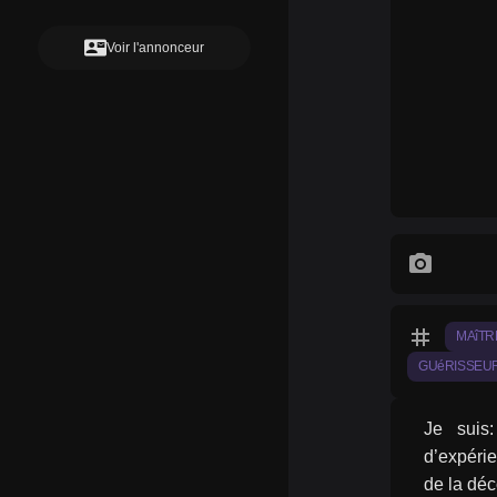
contact_mail
Voir l'annonceur
photo_camera
tag
MAîTR
GUéRISSEU
Je suis:
d’expérie
de la déc