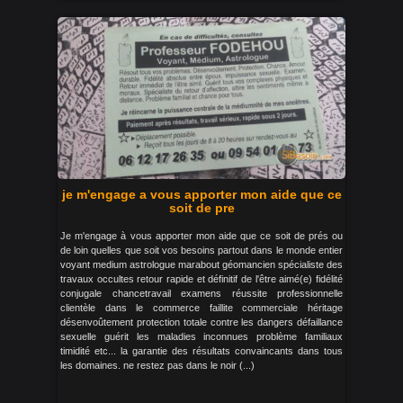
je m'engage a vous apporter mon aide que ce
soit de pre
Je m'engage à vous apporter mon aide que ce soit de prés ou
de loin quelles que soit vos besoins partout dans le monde entier
voyant medium astrologue marabout géomancien spécialiste des
travaux occultes retour rapide et définitif de l'être aimé(e) fidélité
conjugale chancetravail examens réussite professionnelle
clientèle dans le commerce faillite commerciale héritage
désenvoûtement protection totale contre les dangers défaillance
sexuelle guérit les maladies inconnues problème familiaux
timidité etc... la garantie des résultats convaincants dans tous
les domaines. ne restez pas dans le noir (...)