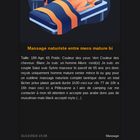
Massage naturiste entre mecs mature bi
Taille: 189 Age: 65 Poids: Couleur des yeux: Vert Couleur des
cheveux: Blanc Je suis: un homme Allure: rond(e) Je suis: en
couple Salut suis Sylvio masseur bi passif de 65 ans pro donc
reçois uniquement homme mature senior mince bi ou gay pour
un sublime massage naturiste complet tantrique donc un total
lâcher prise plaisir garanti durée 1h30 ceci sur rdv 77 de 10h a
16h maxi ceci ici a Pélissanne a l aire de camping car me
contacter à mon tél attention n accepte pas arabe donc pas de
musulman mais black accepté myto (...)
31/12/2024 15:36
Massage