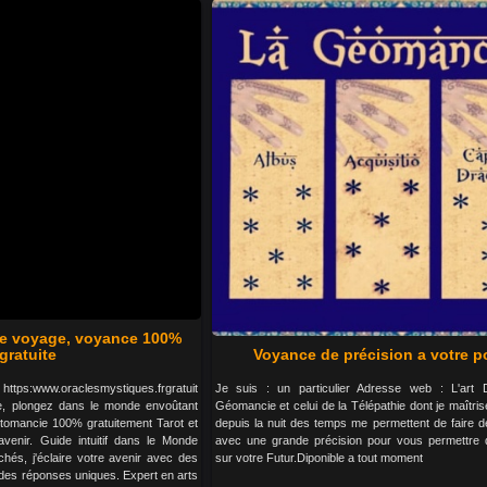
e voyage, voyance 100%
gratuite
Voyance de précision a votre po
https:www.oraclesmystiques.frgratuit
Je suis : un particulier Adresse web : L'art Di
 plongez dans le monde envoûtant
Géomancie et celui de la Télépathie dont je maîtris
rtomancie 100% gratuitement Tarot et
depuis la nuit des temps me permettent de faire 
avenir. Guide intuitif dans le Monde
avec une grande précision pour vous permettre d'
és, j'éclaire votre avenir avec des
sur votre Futur.Diponible a tout moment
 des réponses uniques. Expert en arts