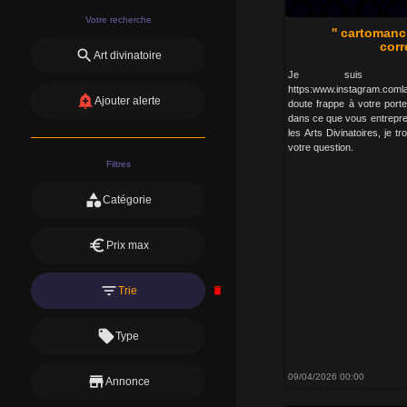
Votre recherche
'' cartomanc
cor
search
Art divinatoire
Je suis : 
https:www.instagram.com
add_alert
Ajouter alerte
doute frappe à votre porte
dans ce que vous entrepr
les Arts Divinatoires, je 
votre question.
Filtres
category
Catégorie
euro
Prix max
filter_list
Trie
delete
local_offer
Type
09/04/2026 00:00
store
Annonce