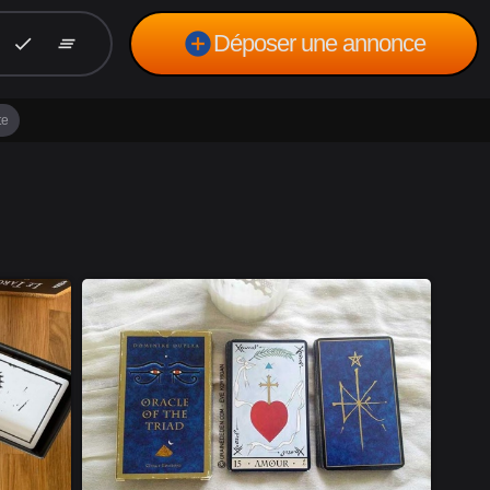
add_circle
Déposer une annonce
check
clear_all
te