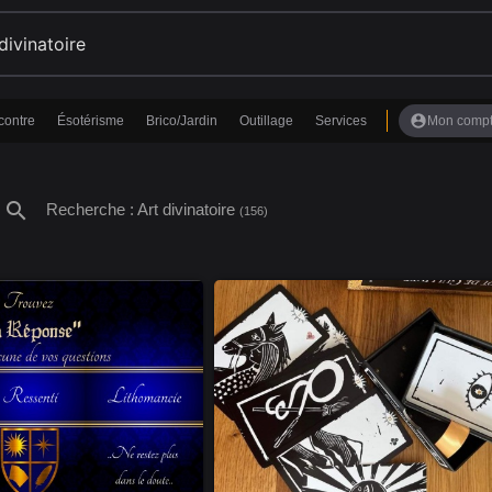
account_circle
contre
Ésotérisme
Brico/Jardin
Outillage
Services
Mon comp
search
Recherche : Art divinatoire
(156)