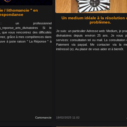
ie / lithomancie '' en
respondance
Un medium idéale à la résolution
problèmes.
un professionnel
la_reponse_arts_divinatoires Si le
Je suis: un particulier Adresse web: Medium, je prat
, que vous rencontrez des difficultés
divinatoires depuis environ 25 ans. Je vous 
enez, grâce à mes compétences dans
services: consultation tel ou mail. La consultation 
trouve à juste raison " La Réponse " à
Paiement via paypal. Me contacter via la me
intéressé (e). Au plaisir de vous aider et à bientôt.
Cartomancie
19/02/2025 11:02