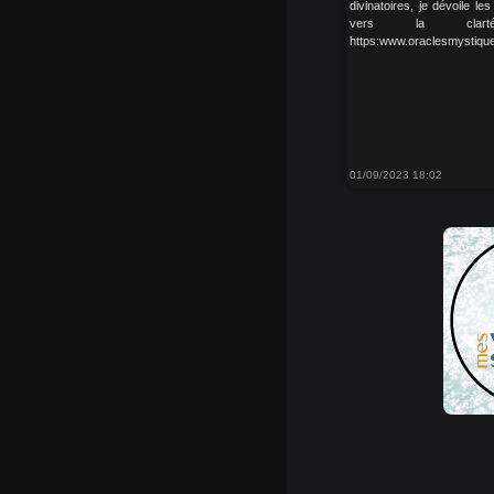
divinatoires, je dévoile l
vers la clar
https:www.oraclesmystiques
01/09/2023 18:02