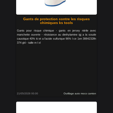
Gants de protection contre les risques
chimiques ks tools
Gants pour risque chimique - gants en jersey nitrile avec
manchette ouverte - résistance au diethylamine igj a la soude
caustique 40% ki et a l'acide sulfurique 96% l ce 1en 3884232lfn
374 gkl - taille m l xl
21/05/2026 00:00
Outillage auto moco camion