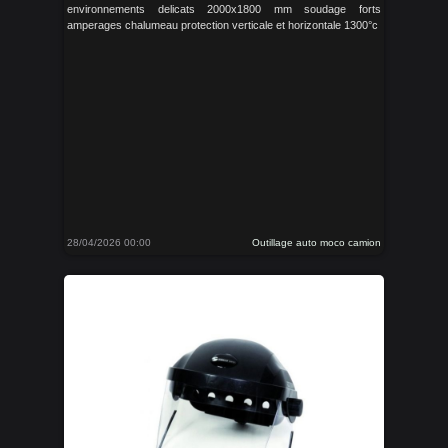
environnements delicats 2000x1800 mm soudage forts
amperages chalumeau protection verticale et horizontale 1300°c
28/04/2026 00:00
Outillage auto moco camion