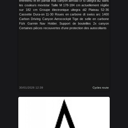
entretenu et en parfait état canyon aeroad cf sl ultegra di2 dans
les couleurs movistar Taille M 178-184 cm actuellement réglée
sur 182 cm Groupe électronique ultegra di2 Plateau 52-36
Cassette Dura-on 11-30 Roues en carbone dt swiss arc 1400
Carbon Driving Canyon Aerocockpit Tige de selle en carbone
Fizk Garmin Nav Holder. Support de bouteilles 2x canyon
Certaines pièces recouvertes d'une protection des autocollants
30/01/2026 12:39
Cycles route