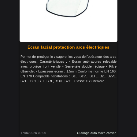
Ecran facial protection arcs électriques
Permet de protéger le visage et les yeux de l'opérateur des arcs
électriques. Caractéristiques : - Ecran anti-rayures relevable
avec protège front ventilé - Serre-tête double réglage - Filtre
ultraviolet - Epaisseur écran : 1.5mm Conforme norme EN 166,
EN 170 Compatible habilitations : B1L, B1VL, B1TL, B2L, B2VL,
B2TL, BCL, BEL, BRL, B1XL, B2XL. Classe 1B8 Incolore
17/04/2026 00:00
Outillage auto moco camion