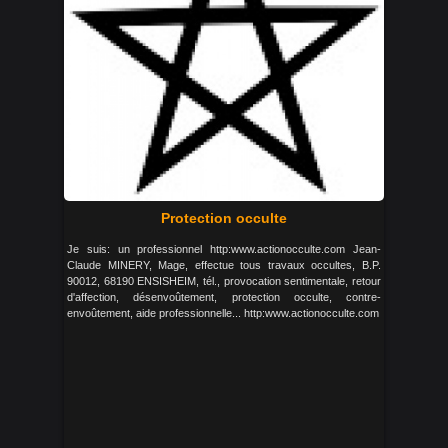
Protection occulte
Je suis: un professionnel http:www.actionocculte.com Jean-
Claude MINERY, Mage, effectue tous travaux occultes, B.P.
90012, 68190 ENSISHEIM, tél., provocation sentimentale, retour
d'affection, désenvoûtement, protection occulte, contre-
envoûtement, aide professionnelle... http:www.actionocculte.com