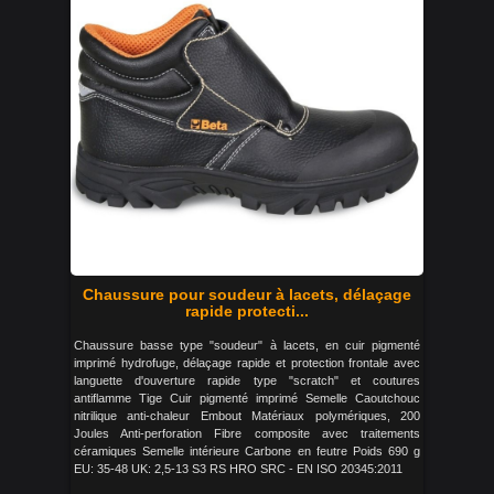
Chaussure pour soudeur à lacets, délaçage
rapide protecti...
Chaussure basse type "soudeur" à lacets, en cuir pigmenté
imprimé hydrofuge, délaçage rapide et protection frontale avec
languette d'ouverture rapide type "scratch" et coutures
antiflamme Tige Cuir pigmenté imprimé Semelle Caoutchouc
nitrilique anti-chaleur Embout Matériaux polymériques, 200
Joules Anti-perforation Fibre composite avec traitements
céramiques Semelle intérieure Carbone en feutre Poids 690 g
EU: 35-48 UK: 2,5-13 S3 RS HRO SRC - EN ISO 20345:2011