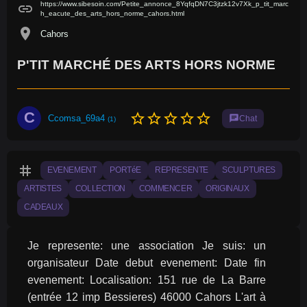
https://www.sibesoin.com/Petite_annonce_8YqfqDN7C3jtzk12v7Xk_p_tit_marc
link
h_eacute_des_arts_hors_norme_cahors.html
location_on
Cahors
P'TIT MARCHÉ DES ARTS HORS NORME
C
star_border
star_border
star_border
star_border
star_border
Ccomsa_69a4
chat
Chat
(1)
tag
EVENEMENT
PORTéE
REPRESENTE
SCULPTURES
ARTISTES
COLLECTION
COMMENCER
ORIGINAUX
CADEAUX
Je represente: une association Je suis: un 
organisateur Date debut evenement: Date fin 
evenement: Localisation: 151 rue de La Barre 
(entrée 12 imp Bessieres) 46000 Cahors L'art à 