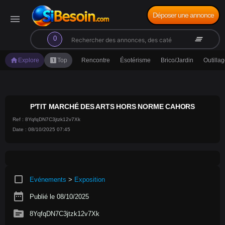
Déposer une annonce
menu
search
clear_all
0
home
looks_one
Explore
Top
Rencontre
Ésotérisme
Brico/Jardin
Outilla
P'TIT MARCHÉ DES ARTS HORS NORME CAHORS
Ref : 8YqfqDN7C3jtzk12v7Xk
Date : 08/10/2025 07:45
crop_square
Evénements
>
Exposition
date_range
Publié le 08/10/2025
source
8YqfqDN7C3jtzk12v7Xk