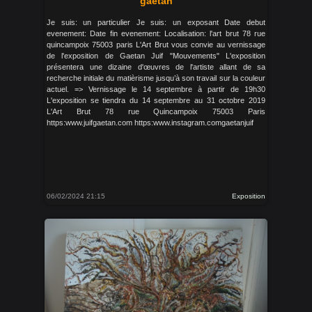
gaetan
Je suis: un particulier Je suis: un exposant Date debut
evenement: Date fin evenement: Localisation: l'art brut 78 rue
quincampoix 75003 paris L'Art Brut vous convie au vernissage
de l'exposition de Gaetan Juif "Mouvements" L'exposition
présentera une dizaine d'œuvres de l'artiste allant de sa
recherche initiale du matièrisme jusqu’à son travail sur la couleur
actuel. => Vernissage le 14 septembre à partir de 19h30
L'exposition se tiendra du 14 septembre au 31 octobre 2019
L'Art Brut 78 rue Quincampoix 75003 Paris
https:www.juifgaetan.com https:www.instagram.comgaetanjuif
06/02/2024 21:15
Exposition