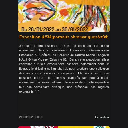
Exposition &#34;portraits chromatiques&#34;
Je suis: un professionnel Je suis: un exposant Date debut
evenement: Date fin evenement: Localisation: Gif-sur-Yvette
Exposition au Château de Belleville de l'artiste Karine Langevin
KJL à Gif-sur-Yvette (Essonne 91). Dans cette exposition, elle a
capitalisé sur ses expériences passées notamment dans le
figuratif, le dripping et l'art abstrait pour produire une collection
d'oeuvres expressionnistes originales. Elle nous livre ainsi
plusieurs portraits de femmes, élaborés sur toile à base,
notamment, de résine colorée. Elle intègre dans cette exposition
tout son savoir-faire artistique, une présence, des regards
expressifs (...)
21/03/2026 00:00
Exposition