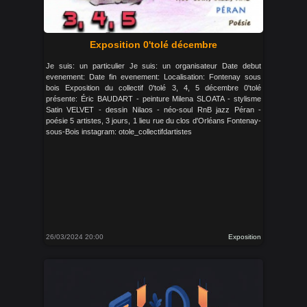
Exposition 0'tolé décembre
Je suis: un particulier Je suis: un organisateur Date debut
evenement: Date fin evenement: Localisation: Fontenay sous
bois Exposition du collectif 0'tolé 3, 4, 5 décembre 0'tolé
présente: Éric BAUDART - peinture Milena SLOATA - stylisme
Satin VELVET - dessin Nilaos - néo-soul RnB jazz Péran -
poésie 5 artistes, 3 jours, 1 lieu rue du clos d'Orléans Fontenay-
sous-Bois instagram: otole_collectifdartistes
26/03/2024 20:00
Exposition