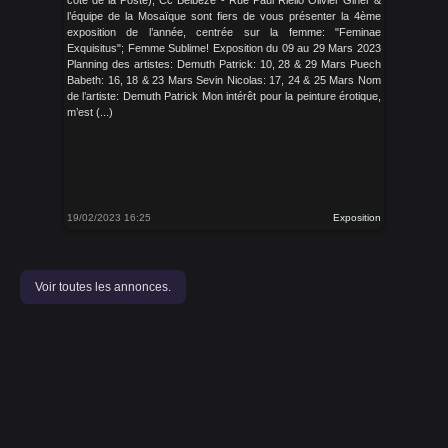
coté de la Poste); Cc Belbeze - Rue Paul Riello Olivier Giner &
l’équipe de la Mosaïque sont fiers de vous présenter la 4ème
exposition de l’année, centrée sur la femme: "Feminae
Exquisitus"; Femme Sublime! Exposition du 09 au 29 Mars 2023
Planning des artistes: Demuth Patrick: 10, 28 & 29 Mars Puech
Babeth: 16, 18 & 23 Mars Sevin Nicolas: 17, 24 & 25 Mars Nom
de l’artiste: Demuth Patrick Mon intérêt pour la peinture érotique,
m’est (...)
19/02/2023 16:25
Exposition
Voir toutes les annonces.