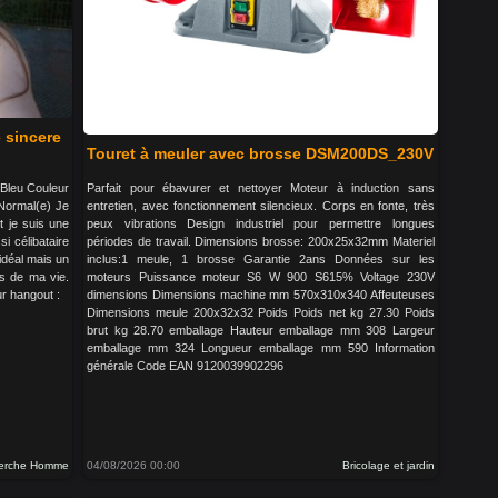
 sincere
Touret à meuler avec brosse DSM200DS_230V
 Bleu Couleur
Parfait pour ébavurer et nettoyer Moteur à induction sans
 Normal(e) Je
entretien, avec fonctionnement silencieux. Corps en fonte, très
et je suis une
peux vibrations Design industriel pour permettre longues
i célibataire
périodes de travail. Dimensions brosse: 200x25x32mm Materiel
idéal mais un
inclus:1 meule, 1 brosse Garantie 2ans Données sur les
s de ma vie.
moteurs Puissance moteur S6 W 900 S615% Voltage 230V
r hangout :
dimensions Dimensions machine mm 570x310x340 Affeuteuses
Dimensions meule 200x32x32 Poids Poids net kg 27.30 Poids
brut kg 28.70 emballage Hauteur emballage mm 308 Largeur
emballage mm 324 Longueur emballage mm 590 Information
générale Code EAN 9120039902296
erche Homme
04/08/2026 00:00
Bricolage et jardin