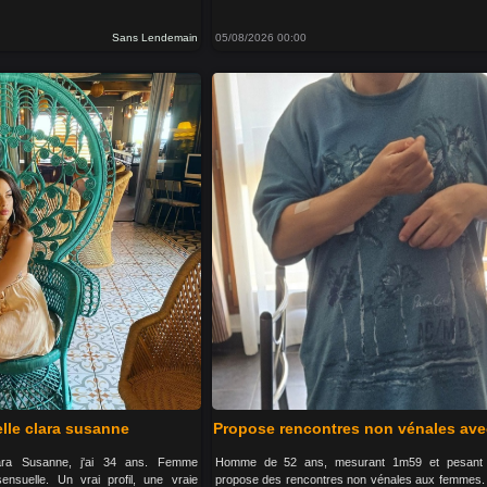
Sans Lendemain
05/08/2026 00:00
lle clara susanne
Propose rencontres non vénales av
lara Susanne, j'ai 34 ans. Femme
Homme de 52 ans, mesurant 1m59 et pesant
sensuelle. Un vrai profil, une vraie
propose des rencontres non vénales aux femmes. 