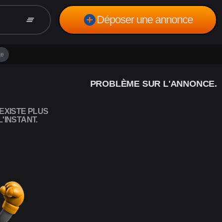
add_circle
Déposer une annonce
clear_all
te
PROBLÈME SUR L'ANNONCE.
EXISTE PLUS
'INSTANT.