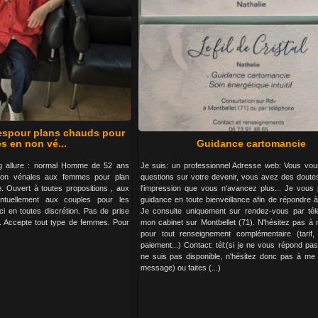
espour plans chauds pour
s en non vé...
Guidance cartomancie
kg allure : normal Homme de 52 ans
Je suis: un professionnel Adresse web: Vous vo
non vénales aux femmes pour plan
questions sur votre devenir, vous avez des doute
. Ouvert à toutes propositions , aux
l'impression que vous n'avancez plus... Je vous
tuellement aux couples pour les
guidance en toute bienveillance afin de répondre 
 en toutes discrétion. Pas de prise
Je consulte uniquement sur rendez-vous par té
s . Accepte tout type de femmes. Pour
mon cabinet sur Montbellet (71). N'hésitez pas à
pour tout renseignement complémentaire (tarif,
paiement...) Contact: tél:(si je ne vous répond pas
ne suis pas disponible, n'hésitez donc pas à me 
message) ou faites (...)