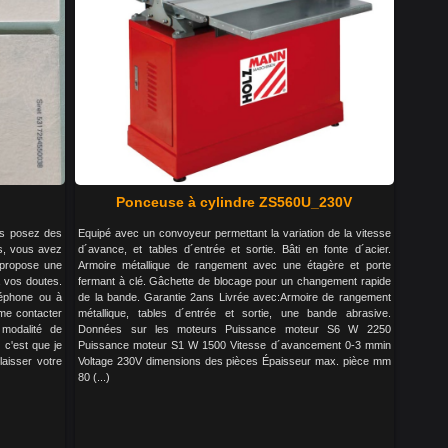
Ponceuse à cylindre ZS560U_230V
us posez des
Equipé avec un convoyeur permettant la variation de la vitesse
s, vous avez
d´avance, et tables d´entrée et sortie. Bâti en fonte d´acier.
 propose une
Armoire métallique de rangement avec une étagère et porte
à vos doutes.
fermant à clé. Gâchette de blocage pour un changement rapide
léphone ou à
de la bande. Garantie 2ans Livrée avec:Armoire de rangement
 me contacter
métallique, tables d´entrée et sortie, une bande abrasive.
 modalité de
Données sur les moteurs Puissance moteur S6 W 2250
 c'est que je
Puissance moteur S1 W 1500 Vitesse d´avancement 0-3 mmin
laisser votre
Voltage 230V dimensions des pièces Épaisseur max. pièce mm
80 (...)