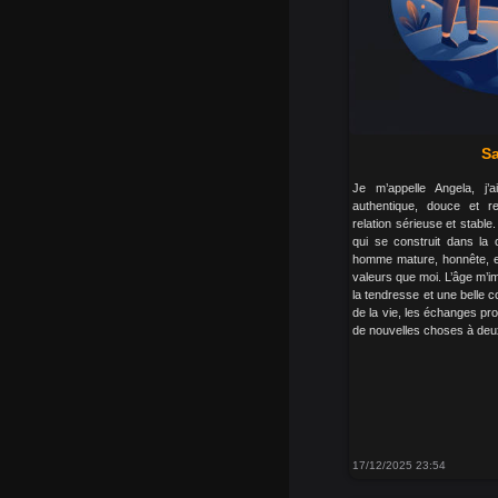
Sa
Je m’appelle Angela, j
authentique, douce et r
relation sérieuse et stable.
qui se construit dans la 
homme mature, honnête, et
valeurs que moi. L’âge m’im
la tendresse et une belle 
de la vie, les échanges pro
de nouvelles choses à deux.
17/12/2025 23:54