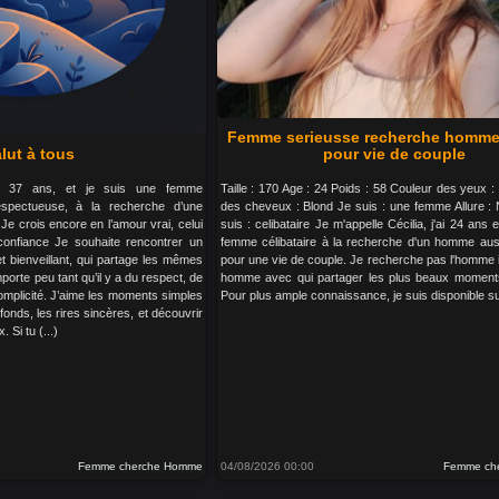
Femme serieusse recherche homme
lut à tous
pour vie de couple
’ai 37 ans, et je suis une femme
Taille : 170 Age : 24 Poids : 58 Couleur des yeux :
espectueuse, à la recherche d’une
des cheveux : Blond Je suis : une femme Allure :
 Je crois encore en l’amour vrai, celui
suis : celibataire Je m'appelle Cécilia, j'ai 24 ans 
confiance Je souhaite rencontrer un
femme célibataire à la recherche d'un homme auss
 bienveillant, qui partage les mêmes
pour une vie de couple. Je recherche pas l'homme 
porte peu tant qu’il y a du respect, de
homme avec qui partager les plus beaux moment
complicité. J’aime les moments simples
Pour plus ample connaissance, je suis disponible su
fonds, les rires sincères, et découvrir
 Si tu (...)
Femme cherche Homme
04/08/2026 00:00
Femme ch