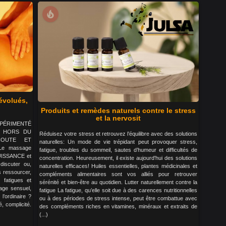
local_fire_department
évolués,
Produits et remèdes naturels contre le stress
et la nervosit
 EXPÉRIMENTÉ
nce HORS DU
Réduisez votre stress et retrouvez l’équilibre avec des solutions
COUTE ET
naturelles: Un mode de vie trépidant peut provoquer stress,
 Le massage
fatigue, troubles du sommeil, sautes d’humeur et difficultés de
PUISSANCE et
concentration. Heureusement, il existe aujourd'hui des solutions
discuter ou,
naturelles efficaces! Huiles essentielles, plantes médicinales et
s ressourcer,
compléments alimentaires sont vos alliés pour retrouver
fatigues et
sérénité et bien-être au quotidien. Lutter naturellement contre la
age sensuel,
fatigue La fatigue, qu’elle soit due à des carences nutritionnelles
’ordinaire ?
ou à des périodes de stress intense, peut être combattue avec
 complicité.
des compléments riches en vitamines, minéraux et extraits de
(...)