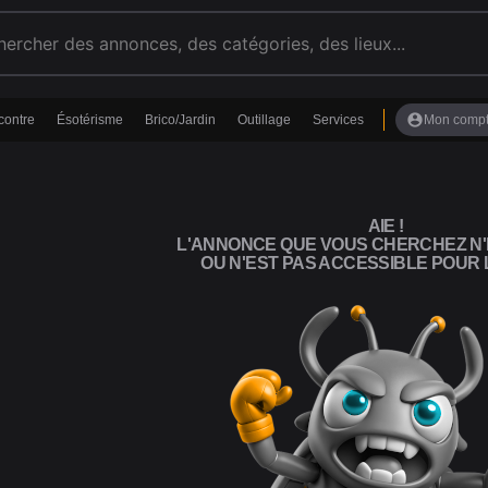
account_circle
contre
Ésotérisme
Brico/Jardin
Outillage
Services
Mon comp
AIE !
L'ANNONCE QUE VOUS CHERCHEZ N'
OU N'EST PAS ACCESSIBLE POUR L