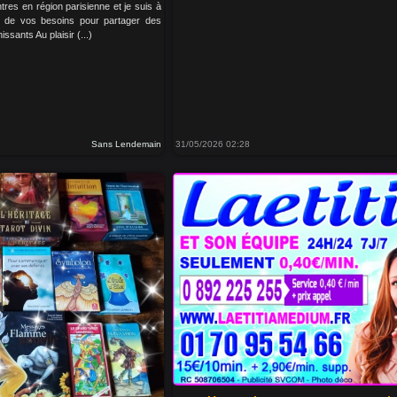
tres en région parisienne et je suis à
t de vos besoins pour partager des
issants Au plaisir (...)
Sans Lendemain
31/05/2026 02:28