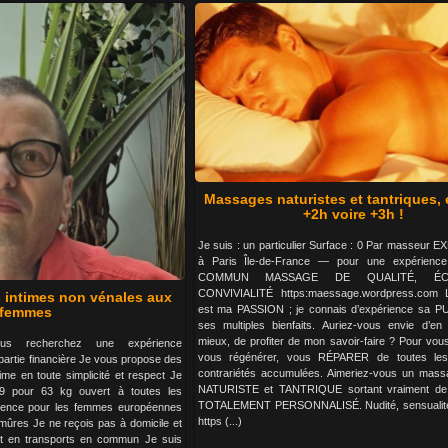
Massages naturistes et tantriques, 
+2h voire +3h !
Je suis : un particulier Surface : 0 Par masseur
à Paris Île-de-France — pour une expérie
COMMUN MASSAGE DE QUALITÉ, É
CONVIVIALITÉ https:maessage.wordpress.com
s intimes non vénales aux
est ma PASSION ; je connais d’expérience sa 
femmes
ses multiples bienfaits. Auriez-vous envie d’en 
mieux, de profiter de mon savoir-faire ? Pour vou
us recherchez une expérience
vous régénérer, vous RÉPARER de toutes les 
partie financière Je vous propose des
contrariétés accumulées. Aimeriez-vous un mass
ime en toute simplicité et respect Je
NATURISTE et TANTRIQUE sortant vraiment de l
 pour 63 kg ouvert à toutes les
TOTALEMENT PERSONNALISÉ. Nudité, sensualité,
érence pour les femmes européennes
https (...)
ûres Je ne reçois pas à domicile et
t en transports en commun Je suis