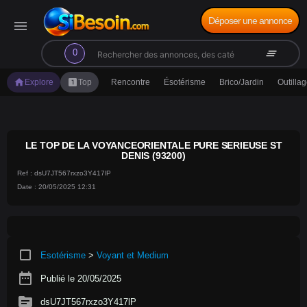
Déposer une annonce
menu
search
clear_all
0
home
looks_one
Explore
Top
Rencontre
Ésotérisme
Brico/Jardin
Outilla
LE TOP DE LA VOYANCEORIENTALE PURE SERIEUSE ST
DENIS (93200)
Ref : dsU7JT567rxzo3Y417lP
Date : 20/05/2025 12:31
crop_square
Esotérisme
>
Voyant et Medium
date_range
Publié le 20/05/2025
source
dsU7JT567rxzo3Y417lP