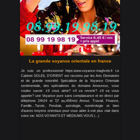
La grande voyance orientale en france
Je suis: un professionnel https:www.voyance-maghreb.fr Le
Cabinet SOLEIL D’ORIENT est reconnu par les Arts Divinatoire
et de grande notoriété Spécialiste de la Voyance Orientale
sentimentale, des spécialistes du domaine Amoureux, vous
voulez savoir: s'il vous aime? s'il va revenir? s'il va vous
appeler? une Voyance pure sans complaisance et en direct par
téléphone 24h24 et 7j7 au,45€mn) Amour, Travail, Finance,
Famille…Tarots, Pendule, astrologie, numérologie et bien
d'autres moyens orientaux pour vous aider à voir plus clair dans
votre vie: NOS VOYANTS ET MEDIUMS VOUS (...)