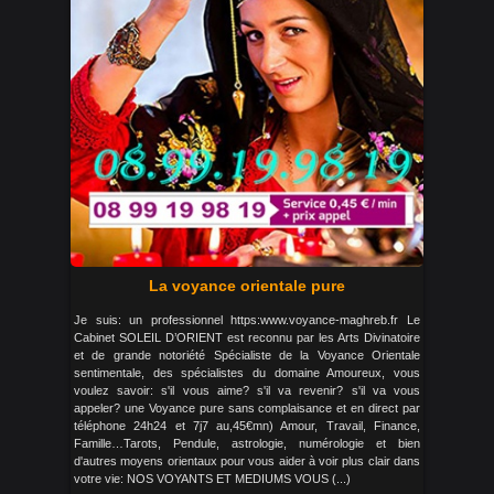
La voyance orientale pure
Je suis: un professionnel https:www.voyance-maghreb.fr Le
Cabinet SOLEIL D’ORIENT est reconnu par les Arts Divinatoire
et de grande notoriété Spécialiste de la Voyance Orientale
sentimentale, des spécialistes du domaine Amoureux, vous
voulez savoir: s'il vous aime? s'il va revenir? s'il va vous
appeler? une Voyance pure sans complaisance et en direct par
téléphone 24h24 et 7j7 au,45€mn) Amour, Travail, Finance,
Famille…Tarots, Pendule, astrologie, numérologie et bien
d'autres moyens orientaux pour vous aider à voir plus clair dans
votre vie: NOS VOYANTS ET MEDIUMS VOUS (...)