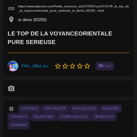
https://www.sibesoin.com/Petite_annonce_dsU7JT567rxzo3Y417lP_le_top_de
link
_la_voyanceorientale_pure_serieuse_st_denis_93200_.html
location_on
st denis (93200)
LE TOP DE LA VOYANCEORIENTALE
PURE SERIEUSE
star_border
star_border
star_border
star_border
star_border
Phil-r_69a1
chat
Chat
(64)
photo_camera
tag
VOYANCE
SPéCIALISTE
SPéCIALISTES
MéDIUMS
VOYANTS
TéLéPHONE
COMPLAISANCE
ORIENTAUX
DOMAINE