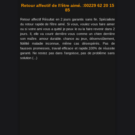
Retour affectif de l\'être aimé. :00229 62 20 15
85
Retour affectif Résultat en 2 jours garantis sans fin. Spécialiste
du retour rapide de l'être aimé. Si vous, voulez vous faire aimer
ou si votre ami vous a quitté je peux le ou la faire revenir dans 2
jours. Il, elle va courir derrière vous comme un chien derrière
son maître. amour durable. chance au jeux, désenvoûtement,
fidélité maladie inconnue, même cas désespérés. Pas de
fausses promesses, travail efficace et rapide.100% de réussite
garanti. Ne restez pas dans l'angoisse, pas de problème sans
solution (...)