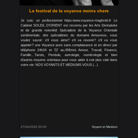
Le festival de la voyance moins chere
Je suis: un professionnel https:www.voyance-maghreb.fr Le
Cabinet SOLEIL D’ORIENT est reconnu par les Arts Divinatoire
et de grande notoriété Spécialiste de la Voyance Orientale
sentimentale, des spécialistes du domaine Amoureux, vous
voulez savoir: s'il vous aime? s'il va revenir? s'il va vous
appeler? une Voyance pure sans complaisance et en direct par
téléphone 24h24 et 7j7 au,45€mn) Amour, Travail, Finance,
Famille…Tarots, Pendule, astrologie, numérologie et bien
d'autres moyens orientaux pour vous aider à voir plus clair dans
votre vie: NOS VOYANTS ET MEDIUMS VOUS (...)
27/04/2026 00:00
Voyant et Medium