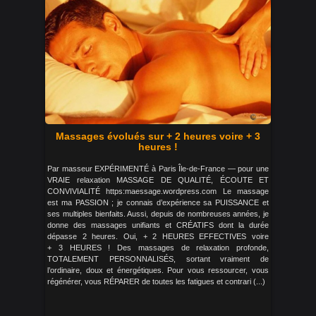
Massages évolués sur + 2 heures voire + 3
heures !
Par masseur EXPÉRIMENTÉ à Paris Île-de-France — pour une
VRAIE relaxation MASSAGE DE QUALITÉ, ÉCOUTE ET
CONVIVIALITÉ https:maessage.wordpress.com Le massage
est ma PASSION ; je connais d’expérience sa PUISSANCE et
ses multiples bienfaits. Aussi, depuis de nombreuses années, je
donne des massages unifiants et CRÉATIFS dont la durée
dépasse 2 heures. Oui, + 2 HEURES EFFECTIVES voire
+ 3 HEURES ! Des massages de relaxation profonde,
TOTALEMENT PERSONNALISÉS, sortant vraiment de
l’ordinaire, doux et énergétiques. Pour vous ressourcer, vous
régénérer, vous RÉPARER de toutes les fatigues et contrari (...)