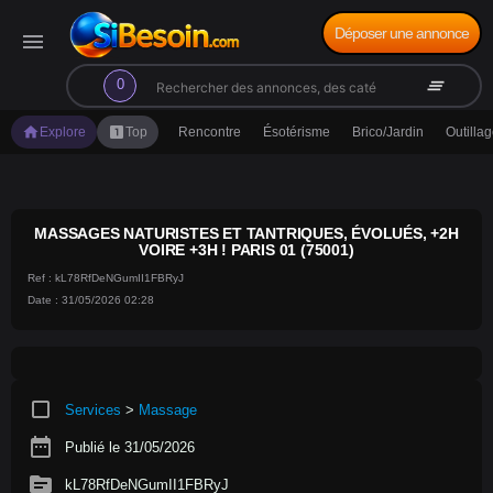
Déposer une annonce
menu
search
clear_all
0
home
looks_one
Explore
Top
Rencontre
Ésotérisme
Brico/Jardin
Outilla
MASSAGES NATURISTES ET TANTRIQUES, ÉVOLUÉS, +2H
VOIRE +3H ! PARIS 01 (75001)
Ref : kL78RfDeNGumII1FBRyJ
Date : 31/05/2026 02:28
crop_square
Services
>
Massage
date_range
Publié le 31/05/2026
source
kL78RfDeNGumII1FBRyJ