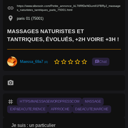
https://www.sibesoin.com/Petite_annonce_kL78RfDeNGumII1FBRyJ_massage
link
s_naturistes_tantriques_paris_75001.html
location_on
paris 01 (75001)
MASSAGES NATURISTES ET
TANTRIQUES, ÉVOLUÉS, +2H VOIRE +3H !
star_border
star_border
star_border
star_border
star_border
Maessa_69a7
chat
Chat
(4)
photo_camera
tag
HTTPS//MAESSAGEWORDPRESSCOM
MASSAGE
EXP&EACUTE;RIENCE
APPROCHE
D&EACUTE;MARCHE
Je suis : un particulier