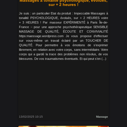
Massages à tonalité psychologique, évolués,
sur + 2 heures !
Je suis : un particulier Etat du produit : Impeccable Massages à
tonalité PSYCHOLOGIQUE, évolués, sur + 2 HEURES voire
+ 3 HEURES ! Par masseur EXPÉRIMENTÉ à Paris Île-de-
France – pour une approche psychothérapeutique SENSIBLE
MASSAGE DE QUALITÉ, ÉCOUTE ET CONVIVIALITÉ
https:maessage.wordpress.com Je vous propose d'effectuer
sur vous-même un travail éclairé par un TOUCHER DE
QUALITÉ. Pour permettre à vos émotions de s’exprimer
librement, en relation avec votre corps, sans intermédiaire. Votre
corps qui a gardé la trace des problèmes non résolus, de vos
blessures. De vos traumatismes éventuels. Et qui peut s’en (...)
13/02/2025 10:15
Massage