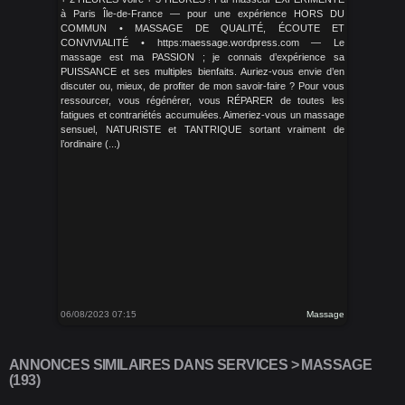
à Paris Île-de-France — pour une expérience HORS DU
COMMUN • MASSAGE DE QUALITÉ, ÉCOUTE ET
CONVIVIALITÉ • https:maessage.wordpress.com — Le
massage est ma PASSION ; je connais d’expérience sa
PUISSANCE et ses multiples bienfaits. Auriez-vous envie d’en
discuter ou, mieux, de profiter de mon savoir-faire ? Pour vous
ressourcer, vous régénérer, vous RÉPARER de toutes les
fatigues et contrariétés accumulées. Aimeriez-vous un massage
sensuel, NATURISTE et TANTRIQUE sortant vraiment de
l’ordinaire (...)
06/08/2023 07:15
Massage
ANNONCES SIMILAIRES DANS SERVICES > MASSAGE
(193)