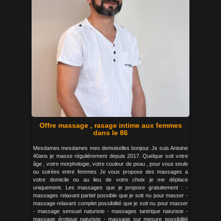
Offre massage , rasage intime aux femmes
dans le 86
Mesdames mesdames mes demoiselles bonjour. Je suis Antoine
40ans je masse régulièrement depuis 2017. Quelque soit votre
âge , votre morphologie, votre couleur de peau , pour vous seule
ou soirées entre femmes Je vous propose des massages a
votre domicile ou au lieu de votre choix je me déplace
uniquement. Les massages que je propose gratuitement : -
massages relaxant partiel possible que je soit nu pour masser -
massage relaxant complet possibilité que je soit nu pour masser
- massage sensuel naturiste - massages tantrique naturiste -
massage érotique naturiste - massage sur mesure possibilité